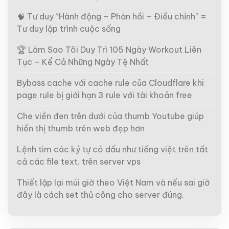
🧠 Tư duy “Hành động – Phản hồi – Điều chỉnh” =
Tư duy lập trình cuộc sống
🏆 Làm Sao Tôi Duy Trì 105 Ngày Workout Liên
Tục – Kể Cả Những Ngày Tệ Nhất
Bybass cache với cache rule của Cloudflare khi
page rule bị giới hạn 3 rule với tài khoản free
Che viền đen trên dưới của thumb Youtube giúp
hiển thị thumb trên web đẹp hơn
Lệnh tìm các ký tự có dấu như tiếng việt trên tất
cả các file text. trên server vps
Thiết lập lại múi giờ theo Việt Nam và nếu sai giờ
đây là cách set thủ công cho server đúng.