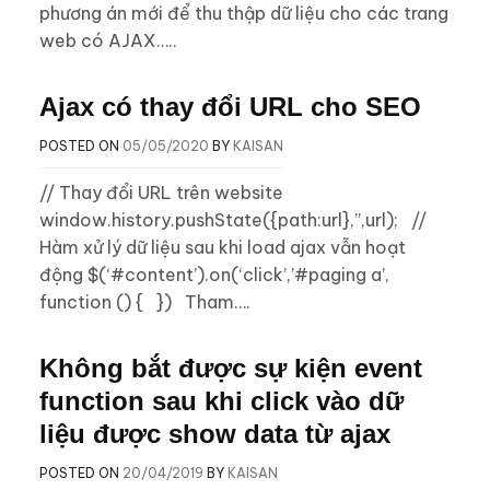
phương án mới để thu thập dữ liệu cho các trang
web có AJAX…..
Ajax có thay đổi URL cho SEO
POSTED ON
05/05/2020
BY
KAISAN
// Thay đổi URL trên website
window.history.pushState({path:url},”,url); //
Hàm xử lý dữ liệu sau khi load ajax vẫn hoạt
động $(‘#content’).on(‘click’,’#paging a’,
function () { }) Tham….
Không bắt được sự kiện event
function sau khi click vào dữ
liệu được show data từ ajax
POSTED ON
20/04/2019
BY
KAISAN