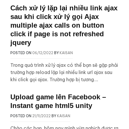
Cách xử lý lặp lại nhiều link ajax
sau khi click xử lý gọi Ajax
multiple ajax calls on button
click if page is not refreshed
jquery
POSTED ON
06/12/2022
BY
KAISAN
Trong quá trình xử lý ajax có thể bạn sẽ gặp phải
trường hợp reload lặp lại nhiều link url ajax sau
khi click gọi ajax. Trường hợp bị tương….
Upload game lên Facebook –
Instant game html5 unity
POSTED ON
21/11/2022
BY
KAISAN
Chào các bạn, hôm nay mình vừa nghịch được ra