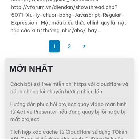
http://vforum.vn/diendan/showthread.php?
6071-Xu-ly-chuoi-bang-Javascript-Regular-
Expression Một mẫu biểu thức chính quy là một
tập các kí tự thường, như /abc/, hay….
Phân
1
2
trang
bài
MỚI NHẤT
viết
Cách bật ssl free miễn phí https với cloudflare và
cách chống lỗi chuyển hướng nhiều lần
Hướng dẫn phục hồi project quay video màn hình
từ Active Presenter nếu đang quay bị lỗi hoặc bị
mất project
Tích hợp xóa cache từ Cloudflare sử dụng TOken