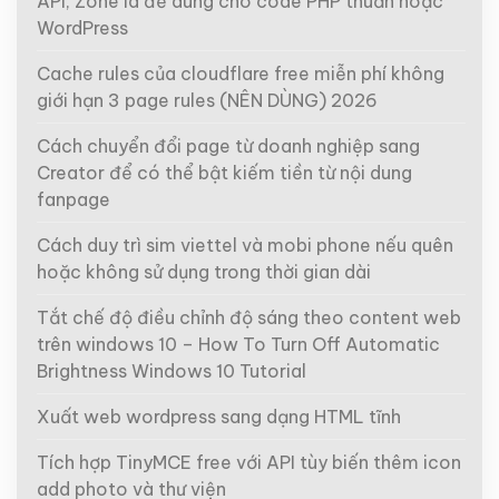
API, Zone id để dùng cho code PHP thuần hoặc
WordPress
Cache rules của cloudflare free miễn phí không
giới hạn 3 page rules (NÊN DÙNG) 2026
Cách chuyển đổi page từ doanh nghiệp sang
Creator để có thể bật kiếm tiền từ nội dung
fanpage
Cách duy trì sim viettel và mobi phone nếu quên
hoặc không sử dụng trong thời gian dài
Tắt chế độ điều chỉnh độ sáng theo content web
trên windows 10 – How To Turn Off Automatic
Brightness Windows 10 Tutorial
Xuất web wordpress sang dạng HTML tĩnh
Tích hợp TinyMCE free với API tùy biến thêm icon
add photo và thư viện