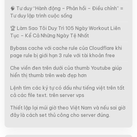
🧠 Tư duy “Hành động – Phản hồi – Điều chỉnh” =
Tư duy lập trình cuộc sống
🏆 Làm Sao Tôi Duy Trì 105 Ngày Workout Liên
Tục – Kể Cả Những Ngày Tệ Nhất
Bybass cache với cache rule của Cloudflare khi
page rule bị giới hạn 3 rule với tài khoản free
Che viền đen trên dưới của thumb Youtube giúp
hiển thị thumb trên web đẹp hơn
Lệnh tìm các ký tự có dấu như tiếng việt trên tất
cả các file text. trên server vps
Thiết lập lại múi giờ theo Việt Nam và nếu sai giờ
đây là cách set thủ công cho server đúng.