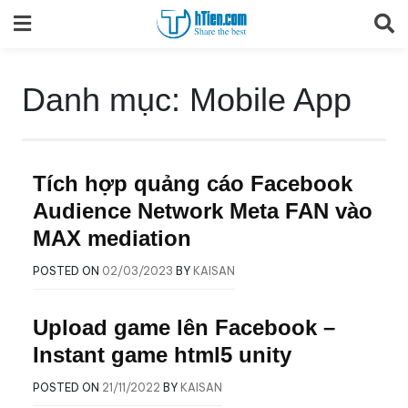
Skip
to
content
Danh mục:
Mobile App
Tích hợp quảng cáo Facebook
Audience Network Meta FAN vào
MAX mediation
POSTED ON
02/03/2023
BY
KAISAN
Upload game lên Facebook –
Instant game html5 unity
POSTED ON
21/11/2022
BY
KAISAN