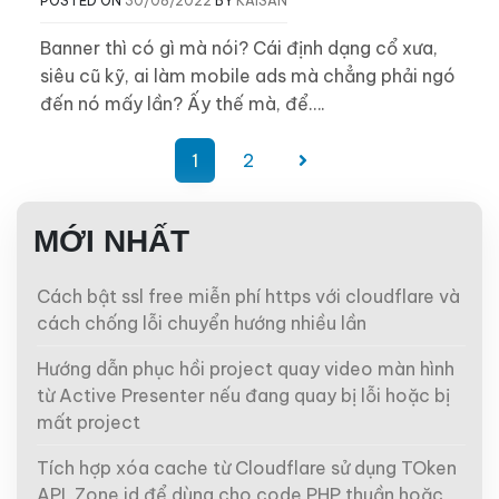
POSTED ON
30/08/2022
BY
KAISAN
Banner thì có gì mà nói? Cái định dạng cổ xưa,
siêu cũ kỹ, ai làm mobile ads mà chẳng phải ngó
đến nó mấy lần? Ấy thế mà, để….
Phân
1
2
trang
bài
MỚI NHẤT
viết
Cách bật ssl free miễn phí https với cloudflare và
cách chống lỗi chuyển hướng nhiều lần
Hướng dẫn phục hồi project quay video màn hình
từ Active Presenter nếu đang quay bị lỗi hoặc bị
mất project
Tích hợp xóa cache từ Cloudflare sử dụng TOken
API, Zone id để dùng cho code PHP thuần hoặc