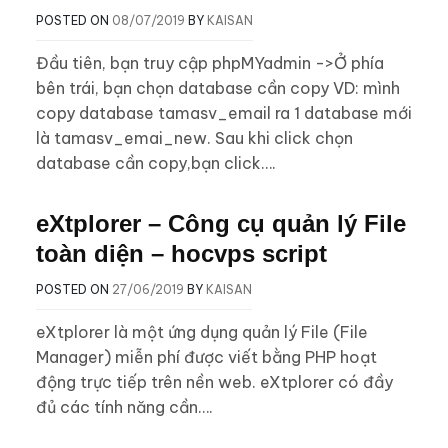
POSTED ON
08/07/2019
BY
KAISAN
Đầu tiên, bạn truy cập phpMYadmin ->Ở phía
bên trái, bạn chọn database cần copy VD: mình
copy database tamasv_email ra 1 database mới
là tamasv_emai_new. Sau khi click chọn
database cần copy,bạn click….
eXtplorer – Công cụ quản lý File
toàn diện – hocvps script
POSTED ON
27/06/2019
BY
KAISAN
eXtplorer là một ứng dụng quản lý File (File
Manager) miễn phí được viết bằng PHP hoạt
động trực tiếp trên nền web. eXtplorer có đầy
đủ các tính năng cần….