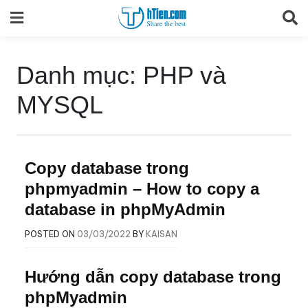
Skip
to
content
Danh mục:
PHP và
MYSQL
Copy database trong
phpmyadmin – How to copy a
database in phpMyAdmin
POSTED ON
03/03/2022
BY
KAISAN
Hướng dẫn copy database trong
phpMyadmin