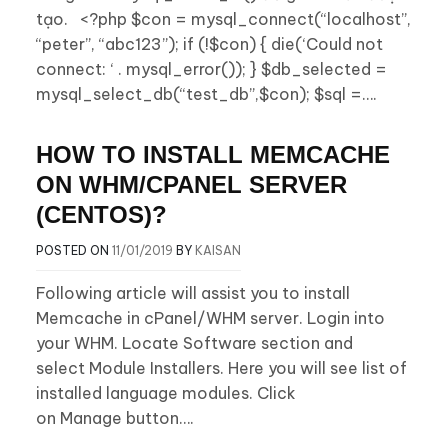
tạo. <?php $con = mysql_connect(“localhost”,
“peter”, “abc123”); if (!$con) { die(‘Could not
connect: ‘ . mysql_error()); } $db_selected =
mysql_select_db(“test_db”,$con); $sql =….
HOW TO INSTALL MEMCACHE
ON WHM/CPANEL SERVER
(CENTOS)?
POSTED ON
11/01/2019
BY
KAISAN
Following article will assist you to install
Memcache in cPanel/WHM server. Login into
your WHM. Locate Software section and
select Module Installers. Here you will see list of
installed language modules. Click
on Manage button….