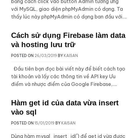
bằng cách click vào button Admin tương ứng
với MySQL, giao diện phpMyAdmin có dạng. Ta
thấy lúc này phpMyAdmin có dạng ban đầu với….
Cách sử dụng Firebase làm data
và hosting lưu trữ
POSTED ON
26/03/2019
BY
KAISAN
Đầu tiên bạn đọc bài viết này để biết cách tạo
tài khoản và lấy các thông tin về API key Ưu
điểm và nhược điểm của Google Firebase,….
Hàm get id của data vừa insert
vào sql
POSTED ON
15/01/2019
BY
KAISAN
Dùng hàm mysql_insert_id() để get id vừa được