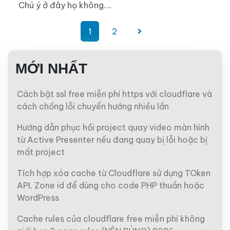
Chú ý ở đây họ không….
Phân
1
2
trang
bài
MỚI NHẤT
viết
Cách bật ssl free miễn phí https với cloudflare và
cách chống lỗi chuyển hướng nhiều lần
Hướng dẫn phục hồi project quay video màn hình
từ Active Presenter nếu đang quay bị lỗi hoặc bị
mất project
Tích hợp xóa cache từ Cloudflare sử dụng TOken
API, Zone id để dùng cho code PHP thuần hoặc
WordPress
Cache rules của cloudflare free miễn phí không