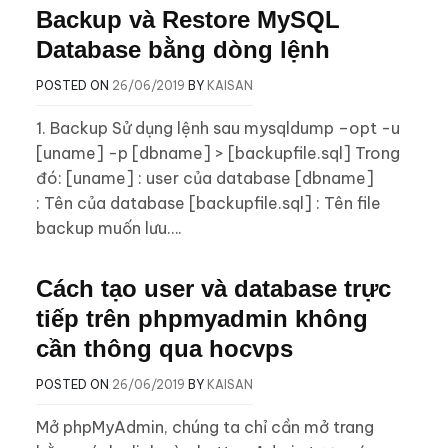
Backup và Restore MySQL
Database bằng dòng lệnh
POSTED ON
26/06/2019
BY
KAISAN
1. Backup Sử dụng lệnh sau mysqldump –opt -u
[uname] -p [dbname] > [backupfile.sql] Trong
đó: [uname] : user của database [dbname]
: Tên của database [backupfile.sql] : Tên file
backup muốn lưu….
Cách tạo user và database trực
tiếp trên phpmyadmin không
cần thông qua hocvps
POSTED ON
26/06/2019
BY
KAISAN
Mở phpMyAdmin, chúng ta chỉ cần mở trang