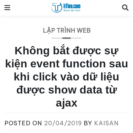
Skip
to
content
LẬP TRÌNH WEB
Không bắt được sự
kiện event function sau
khi click vào dữ liệu
được show data từ
ajax
POSTED ON
20/04/2019
BY
KAISAN