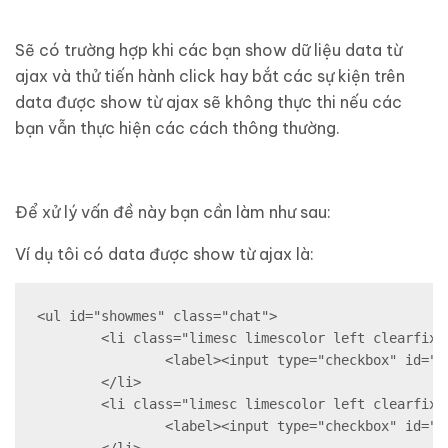
Sẽ có trường hợp khi các bạn show dữ liệu data từ
ajax và thử tiến hành click hay bắt các sự kiện trên
data được show từ ajax sẽ không thực thi nếu các
bạn vẫn thực hiện các cách thông thường.
Để xử lý vấn đề này bạn cần làm như sau:
Ví dụ tôi có data được show từ ajax là:
<ul id="showmes" class="chat">

	<li class="limesc limescolor left clearfix" style="padding-bottom: 0px!important;">

		<label><input type="checkbox" id="newfeed_fb" name="newfeed_fb" class="checkbox-inline" checked=""> Chèn từ vựng bài gần nhất vào post Facebook</label>

	</li>

	<li class="limesc limescolor left clearfix" style="padding-bottom: 0px!important;">

		<label><input type="checkbox" id="newfeedrand_fb" name="newfeedrand_fb" class="checkbox-inline"> Chèn từ vựng ngẫu nhiên vào post Facebook</label>
