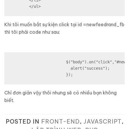
	</li>	

	</ul>
Khi tôi muốn bắt sự kiện click tại id =newfeedrand_fb
thì tôi phải code như sau:
			$("body").on("click","#newfeedrand_fb", function(){

			  alert("success");

			});
Chỉ đơn giản vậy thôi nhưng sẽ có nhiều bạn không
biết.
POSTED IN
FRONT-END
,
JAVASCRIPT
,