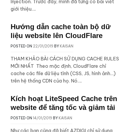
Injection. Trước đây, mình đã từng có bài viết
giới thiệu….
Hướng dẫn cache toàn bộ dữ
liệu website lên CloudFlare
POSTED ON
22/01/2019
BY
KAISAN
THAM KHẢO BÀI CÁCH SỬ DỤNG CACHE RULES
MỚI NHẤT Theo mặc định, CloudFlare chỉ
cache các file dữ liệu tĩnh (CSS, JS, hình ảnh…)
trên hệ thống CDN của họ. Nó….
Kích hoạt LiteSpeed Cache trên
website để tăng tốc và giảm tải
POSTED ON
14/01/2019
BY
KAISAN
Như các bạn cũng đã biết AZDIGI chỉ sử dụng