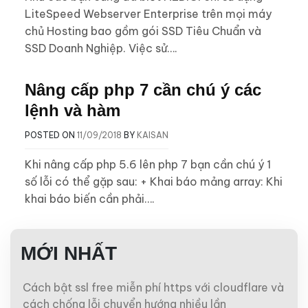
LiteSpeed Webserver Enterprise trên mọi máy
chủ Hosting bao gồm gói SSD Tiêu Chuẩn và
SSD Doanh Nghiệp. Việc sử….
Nâng cấp php 7 cần chú ý các
lệnh và hàm
POSTED ON
11/09/2018
BY
KAISAN
Khi nâng cấp php 5.6 lên php 7 bạn cần chú ý 1
số lỗi có thể gặp sau: + Khai báo mảng array: Khi
khai báo biến cần phải….
MỚI NHẤT
Cách bật ssl free miễn phí https với cloudflare và
cách chống lỗi chuyển hướng nhiều lần