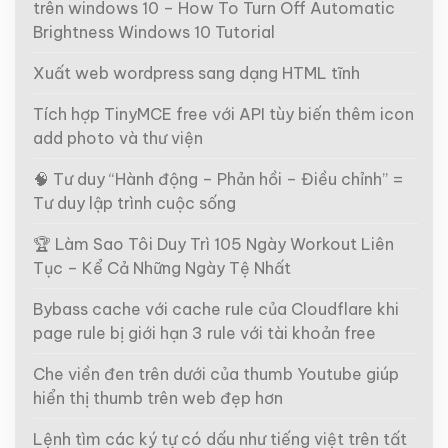
trên windows 10 – How To Turn Off Automatic
Brightness Windows 10 Tutorial
Xuất web wordpress sang dạng HTML tĩnh
Tích hợp TinyMCE free với API tùy biến thêm icon
add photo và thư viện
🧠 Tư duy “Hành động – Phản hồi – Điều chỉnh” =
Tư duy lập trình cuộc sống
🏆 Làm Sao Tôi Duy Trì 105 Ngày Workout Liên
Tục – Kể Cả Những Ngày Tệ Nhất
Bybass cache với cache rule của Cloudflare khi
page rule bị giới hạn 3 rule với tài khoản free
Che viền đen trên dưới của thumb Youtube giúp
hiển thị thumb trên web đẹp hơn
Lệnh tìm các ký tự có dấu như tiếng việt trên tất