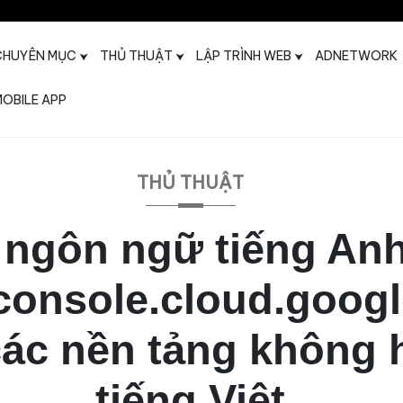
CHUYÊN MỤC
THỦ THUẬT
LẬP TRÌNH WEB
ADNETWORK
OBILE APP
t
THỦ THUẬT
ngôn ngữ tiếng An
/console.cloud.goog
ác nền tảng không 
tiếng Việt