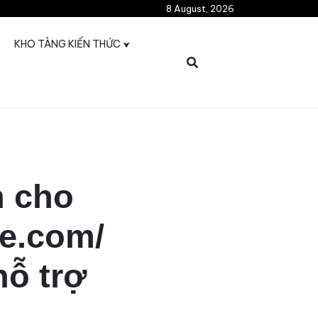
8 August, 2026
KHO TÀNG KIẾN THỨC
h cho
le.com/
hỗ trợ