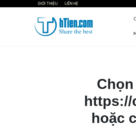
Skip
GIỚI THIỆU
LIÊN HỆ
to
content
M
Share the best on interne
Chọn 
https:/
hoặc c