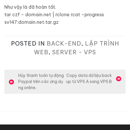
Như vậy là đã hoàn tất.
tar czf – domain.net | rclone rcat –progress
sv147:domain.net.tar.gz
POSTED IN
BACK-END
,
LẬP TRÌNH
WEB
,
SERVER - VPS
Đ
Hủy thanh toán tự động
Copy data dữ liệu back
Paypal trên các ứng dụ
up từ VPS A sang VPS B
i
ng online.
ề
u
h
ư
ớ