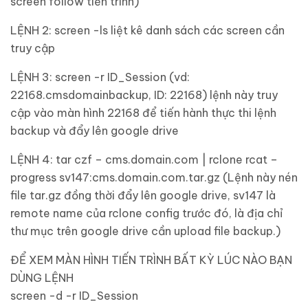
screen follow tiến trình)
LỆNH 2: screen -ls liệt kê danh sách các screen cần
truy cập
LỆNH 3: screen -r ID_Session (vd:
22168.cmsdomainbackup, ID: 22168) lệnh này truy
cập vào màn hình 22168 để tiến hành thực thi lệnh
backup và đẩy lên google drive
LỆNH 4: tar czf – cms.domain.com | rclone rcat –
progress sv147:cms.domain.com.tar.gz (Lệnh này nén
file tar.gz đồng thời đẩy lên google drive, sv147 là
remote name của rclone config trước đó, là địa chỉ
thư mục trên google drive cần upload file backup.)
ĐỂ XEM MÀN HÌNH TIẾN TRÌNH BẤT KỲ LÚC NÀO BẠN
DÙNG LỆNH
screen -d -r ID_Session