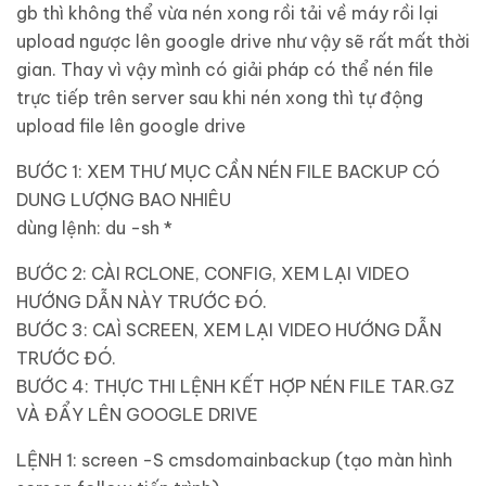
gb thì không thể vừa nén xong rồi tải về máy rồi lại
upload ngược lên google drive như vậy sẽ rất mất thời
gian. Thay vì vậy mình có giải pháp có thể nén file
trực tiếp trên server sau khi nén xong thì tự động
upload file lên google drive
BƯỚC 1: XEM THƯ MỤC CẦN NÉN FILE BACKUP CÓ
DUNG LƯỢNG BAO NHIÊU
dùng lệnh: du -sh *
BƯỚC 2: CÀI RCLONE, CONFIG, XEM LẠI VIDEO
HƯỚNG DẪN NÀY TRƯỚC ĐÓ.
BƯỚC 3: CAÌ SCREEN, XEM LẠI VIDEO HƯỚNG DẪN
TRƯỚC ĐÓ.
BƯỚC 4: THỰC THI LỆNH KẾT HỢP NÉN FILE TAR.GZ
VÀ ĐẨY LÊN GOOGLE DRIVE
LỆNH 1: screen -S cmsdomainbackup (tạo màn hình