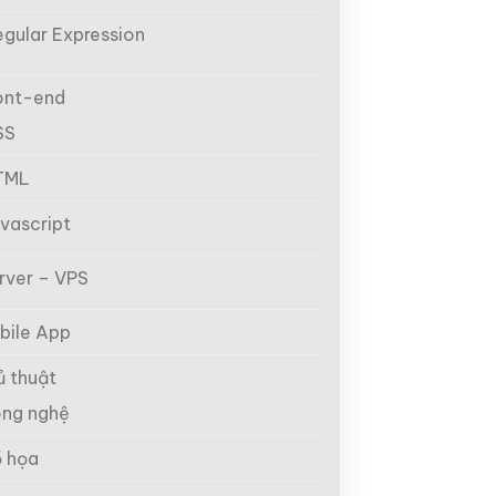
egular Expression
ont-end
SS
TML
vascript
rver – VPS
bile App
ủ thuật
ng nghệ
 họa