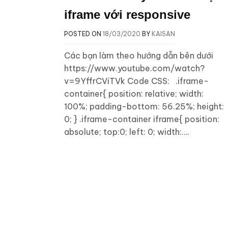
iframe với responsive
POSTED ON
18/03/2020
BY
KAISAN
Các bạn làm theo hướng dẫn bên dưới
https://www.youtube.com/watch?
v=9YffrCViTVk Code CSS: .iframe-
container{ position: relative; width:
100%; padding-bottom: 56.25%; height:
0; } .iframe-container iframe{ position:
absolute; top:0; left: 0; width:….