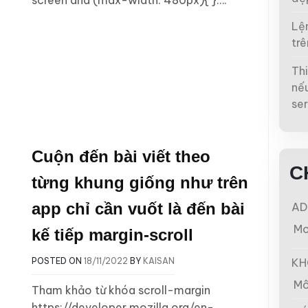
Lện
trê
Thi
nếu
ser
Cuộn đến bài viết theo
C
từng khung giống như trên
app chỉ cần vuốt là đến bài
AD
Mo
kế tiếp margin-scroll
KH
POSTED ON
18/11/2022
BY
KAISAN
Mô
Tham khảo từ khóa scroll-margin
https://developer.mozilla.org/en-