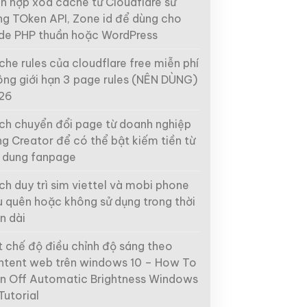
ch hợp xóa cache từ Cloudflare sử
ng TOken API, Zone id để dùng cho
de PHP thuần hoặc WordPress
he rules của cloudflare free miễn phí
ông giới hạn 3 page rules (NÊN DÙNG)
26
ch chuyển đổi page từ doanh nghiệp
g Creator để có thể bật kiếm tiền từ
i dung fanpage
h duy trì sim viettel và mobi phone
u quên hoặc không sử dụng trong thời
n dài
t chế độ điều chỉnh độ sáng theo
ntent web trên windows 10 – How To
rn Off Automatic Brightness Windows
Tutorial