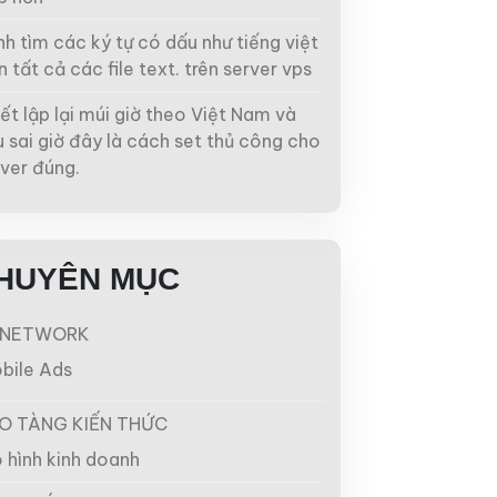
h tìm các ký tự có dấu như tiếng việt
n tất cả các file text. trên server vps
ết lập lại múi giờ theo Việt Nam và
 sai giờ đây là cách set thủ công cho
ver đúng.
HUYÊN MỤC
NETWORK
bile Ads
O TÀNG KIẾN THỨC
 hình kinh doanh