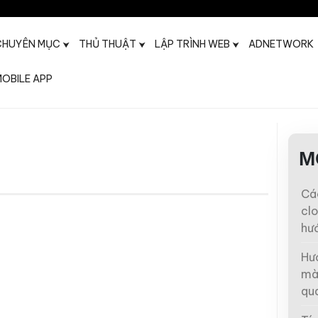
CHUYÊN MỤC
THỦ THUẬT
LẬP TRÌNH WEB
ADNETWORK
OBILE APP
t
M
Các
clo
hướ
Hư
mà
qua