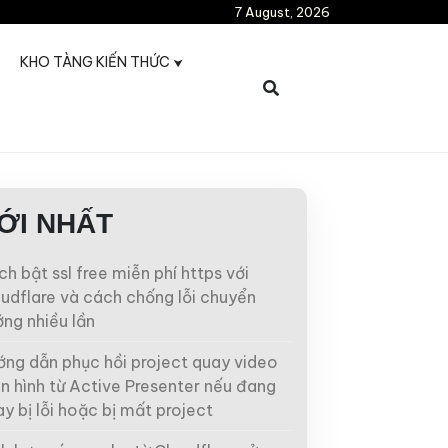
7 August, 2026
KHO TÀNG KIẾN THỨC
ỚI NHẤT
h bật ssl free miễn phí https với
udflare và cách chống lỗi chuyển
ng nhiều lần
ớng dẫn phục hồi project quay video
n hình từ Active Presenter nếu đang
y bị lỗi hoặc bị mất project