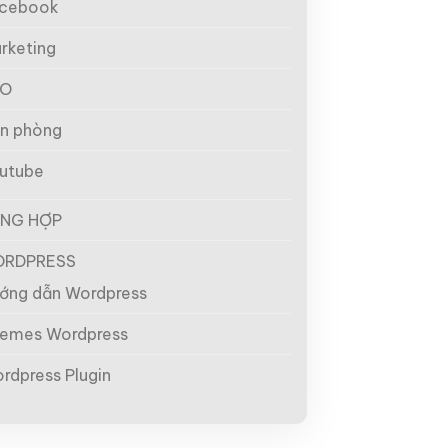
cebook
rketing
EO
n phòng
utube
NG HỢP
RDPRESS
ớng dẫn Wordpress
emes Wordpress
rdpress Plugin