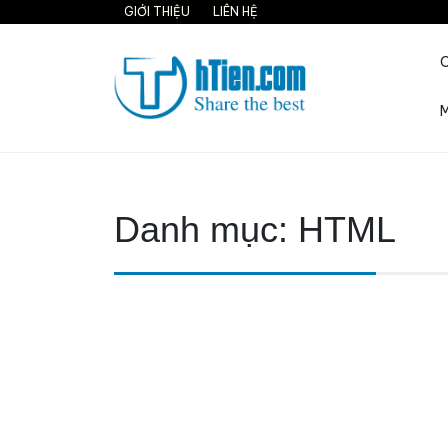
Skip
GIỚI THIỆU
LIÊN HỆ
to
content
M
Share the best on interne
Danh mục:
HTML