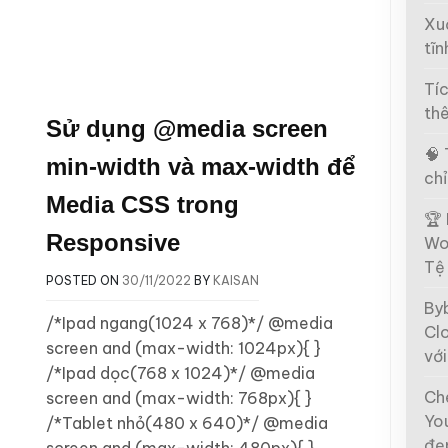
Xu
tĩn
Tíc
th
Sử dụng @media screen
🧠 
min-width và max-width để
chỉ
Media CSS trong
🏆
Responsive
Wo
Tệ
POSTED ON
30/11/2022
BY
KAISAN
By
/*Ipad ngang(1024 x 768)*/ @media
Clo
screen and (max-width: 1024px){ }
với
/*Ipad dọc(768 x 1024)*/ @media
Ch
screen and (max-width: 768px){ }
Yo
/*Tablet nhỏ(480 x 640)*/ @media
đẹ
screen and (max-width: 480px){ }….