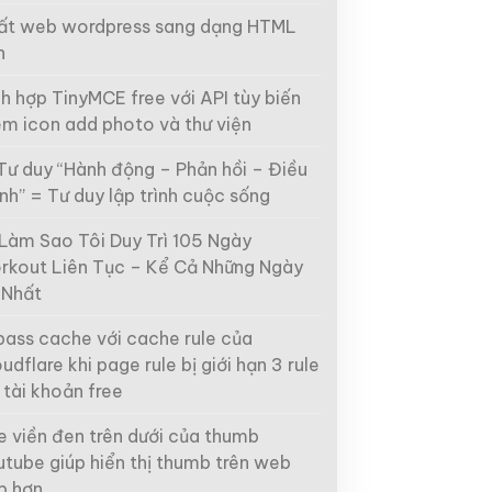
ất web wordpress sang dạng HTML
h
h hợp TinyMCE free với API tùy biến
êm icon add photo và thư viện
Tư duy “Hành động – Phản hồi – Điều
nh” = Tư duy lập trình cuộc sống
 Làm Sao Tôi Duy Trì 105 Ngày
rkout Liên Tục – Kể Cả Những Ngày
 Nhất
bass cache với cache rule của
udflare khi page rule bị giới hạn 3 rule
 tài khoản free
e viền đen trên dưới của thumb
utube giúp hiển thị thumb trên web
p hơn