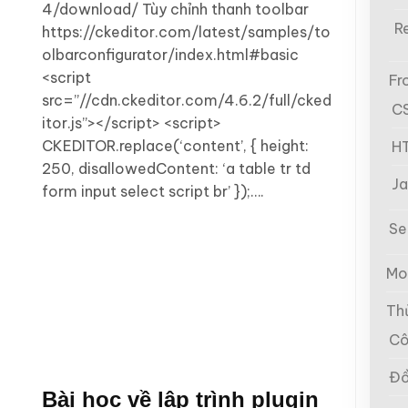
4/download/ Tùy chỉnh thanh toolbar
R
https://ckeditor.com/latest/samples/to
olbarconfigurator/index.html#basic
<script
Fr
src=”//cdn.ckeditor.com/4.6.2/full/cked
C
itor.js”></script> <script>
CKEDITOR.replace(‘content’, { height:
H
250, disallowedContent: ‘a table tr td
Ja
form input select script br’ });….
Se
Mo
Th
Cô
Đồ
Bài học về lâp trình plugin