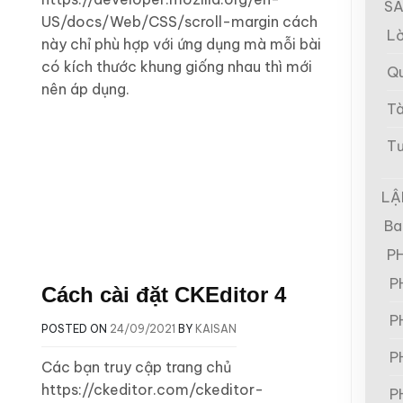
SÁ
US/docs/Web/CSS/scroll-margin cách
Lờ
này chỉ phù hợp với ứng dụng mà mỗi bài
có kích thước khung giống nhau thì mới
Qu
nên áp dụng.
Tà
Tư
LẬ
Ba
P
P
Cách cài đặt CKEditor 4
P
POSTED ON
24/09/2021
BY
KAISAN
P
Các bạn truy cập trang chủ
https://ckeditor.com/ckeditor-
P