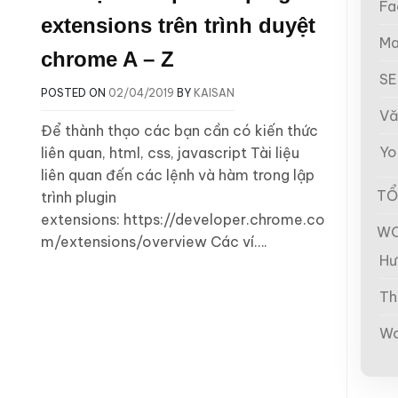
Fa
extensions trên trình duyệt
Ma
chrome A – Z
S
POSTED ON
02/04/2019
BY
KAISAN
Vă
Để thành thạo các bạn cần có kiến thức
Yo
liên quan, html, css, javascript Tài liệu
liên quan đến các lệnh và hàm trong lập
TỔ
trình plugin
extensions: https://developer.chrome.co
WO
m/extensions/overview Các ví….
Hư
Th
Wo