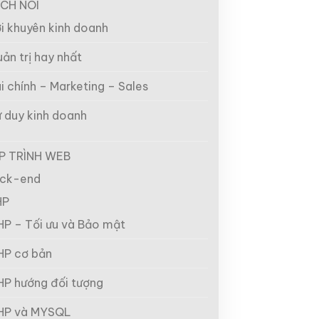
CH NÓI
i khuyên kinh doanh
ản trị hay nhất
i chính – Marketing – Sales
 duy kinh doanh
P TRÌNH WEB
ck-end
HP
HP – Tối ưu và Bảo mật
HP cơ bản
HP hướng đối tượng
HP và MYSQL