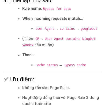
4. Thiết lập như sau:
Rule name
:
Bypass for bots
When incoming requests match…
:
→
→
User-Agent
contains
googlebot
(Thêm
→
,
OR
User-Agent contains bingbot
nếu muốn)
yandex
Then…
→
Cache status
Bypass cache
✅ Ưu điểm:
Không tốn slot Page Rules
Hoạt động đồng thời với Page Rule 3 đang
cache toàn site