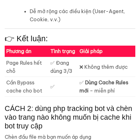
Dễ mở rộng các điều kiện (User-Agent,
Cookie, v.v.)
👉 Kết luận:
Phương án
Tình trạng
Giải pháp
Page Rules hết
✅ Đang
❌ Không thêm được
chỗ
dùng 3/3
Cần Bypass
✅
Dùng Cache Rules
✅
cache cho bot
mới
– miễn phí
CÁCH 2: dùng php tracking bot và chèn
vào trang nào không muốn bị cache khi
bot truy cập
Chèn đầu file mà bạn muốn áp dụng