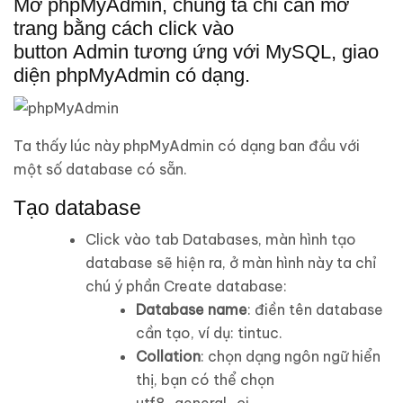
Mở phpMyAdmin, chúng ta chỉ cần mở
trang bằng cách click vào
button
Admin
tương ứng với
MySQL
, giao
diện phpMyAdmin có dạng.
Ta thấy lúc này phpMyAdmin có dạng ban đầu với
một số database có sẵn.
Tạo database
Click vào tab
Databases
, màn hình tạo
database sẽ hiện ra, ở màn hình này ta chỉ
chú ý phần
Create database
:
Database name
: điền tên database
cần tạo, ví dụ: tintuc.
Collation
: chọn dạng ngôn ngữ hiển
thị, bạn có thể chọn
utf8_general_ci.