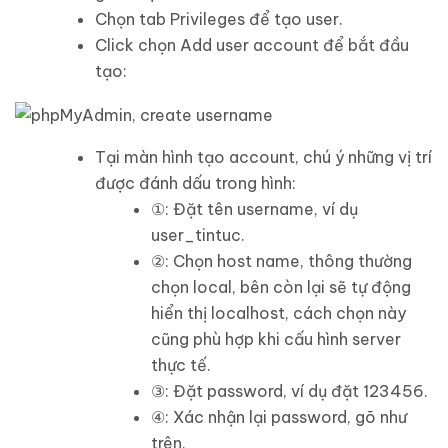
Chọn tab
Privileges
để tạo user.
Click chọn
Add user account
để bắt đầu
tạo:
Tại màn hình tạo account, chú ý những vị trí
được đánh dấu trong hình:
①
: Đặt tên
username
, ví dụ
user_tintuc.
②
: Chọn host name, thông thường
chọn
local
, bên còn lại sẽ tự động
hiển thị
localhost
, cách chọn này
cũng phù hợp khi cấu hình server
thực tế.
③
: Đặt password, ví dụ đặt 123456.
④
: Xác nhận lại password, gõ như
trên.