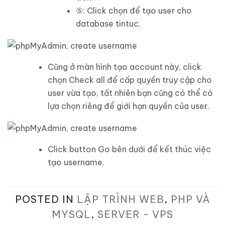
⑤
: Click chọn để tạo user cho
database
tintuc
.
Cũng ở màn hình tạo account này, click
chọn
Check all
để cấp quyền truy cập cho
user vừa tạo, tất nhiên bạn cũng có thể có
lựa chọn riêng để giới hạn quyền của user.
Click button
Go
bên dưới để kết thúc việc
tạo username.
POSTED IN
LẬP TRÌNH WEB
,
PHP VÀ
MYSQL
,
SERVER - VPS