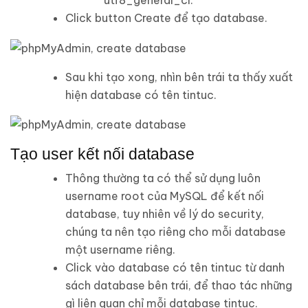
Click button
Create
để tạo database.
Sau khi tạo xong, nhìn bên trái ta thấy xuất
hiện database có tên
tintuc
.
Tạo user kết nối database
Thông thường ta có thể sử dụng luôn
username
root
của MySQL để kết nối
database, tuy nhiên về lý do security,
chúng ta nên tạo riêng cho mỗi database
một username riêng.
Click vào database có tên
tintuc
từ danh
sách database bên trái, để thao tác những
gì liên quan chỉ mỗi database
tintuc
.