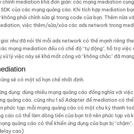
ùy chỉnh mediation khá đơn giản: các mạng mediation cun
i SDK của các mạng quảng cáo. Khi tích hợp mediation bạn
 không phải chỉnh sửa gì trong code của bạn. Thêm nữa với
diation, việc thêm/sửa/xóa các ads network trong media
 gia: như đã nói thì mỗi ads network có thế mạnh riêng the
các mạng mediation đều có chế độ “tự động”, hỗ trợ việc 
ự xử lý việc này sẽ khá mất công và “không chắc” đã mang 
ediation
 cũng sẽ có một số hạn chế nhất định.
ứng dụng: dùng nhiều mạng quảng cáo đồng nghĩa với việc 
g quảng cáo, cũng như 1 số Adapter để mediation có thể 
án phức tạp: mỗi mạng quảng cáo có một chu kỳ thanh toán
g cáo có thể làm dòng tiền của bạn trở nên phức tạp và k
mạng quảng cáo có thể khiến ứng dụng của bạn bị “chậm”,
(delay cao)