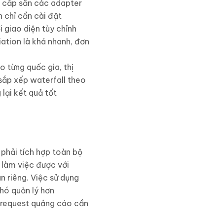
g cấp sẵn các adapter
 chỉ cần cài đặt
 giao diện tùy chỉnh
tion là khá nhanh, đơn
o từng quốc gia, thị
sắp xếp waterfall theo
lại kết quả tốt
phải tích hợp toàn bộ
làm việc được với
 riêng. Việc sử dụng
hó quản lý hơn
 request quảng cáo cần