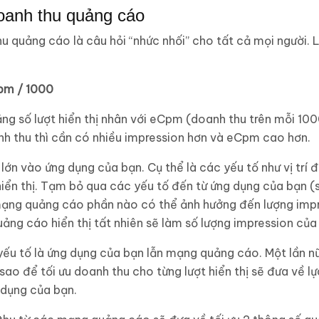
doanh thu quảng cáo
u quảng cáo là câu hỏi “nhức nhối” cho tất cả mọi người.
pm / 1000
g số lượt hiển thị nhân với eCpm (doanh thu trên mỗi 1000 
nh thu thì cần có nhiều impression hơn và eCpm cao hơn.
lớn vào ứng dụng của bạn. Cụ thể là các yếu tố như vị trí 
iển thị. Tạm bỏ qua các yếu tố đến từ ứng dụng của bạn (
c mạng quảng cáo phần nào có thể ảnh hưởng đến lượng imp
uảng cáo hiển thị tất nhiên sẽ làm số lượng impression củ
ếu tố là ứng dụng của bạn lẫn mạng quảng cáo. Một lần nữ
 sao để tối ưu doanh thu cho từng lượt hiển thị sẽ đưa về
dụng của bạn.