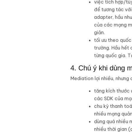
việc tích hợp/t
để tương tác vớ
adapter, hầu như
của các mạng me
giản.
tối ưu theo quốc
trường. Hầu hết 
từng quốc gia. T
4. Chú ý khi dùng m
Mediation lợi nhiều, nhưng
tăng kích thước 
các SDK của mạn
chu kỳ thanh to
nhiều mạng quản
dùng quá nhiều 
nhiều thời gian 