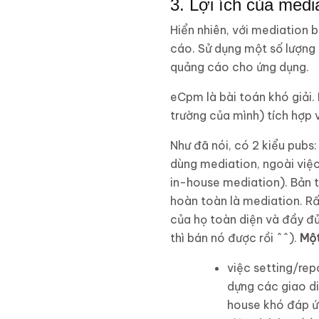
3. Lợi ích của media
Hiển nhiên, với mediation 
cáo. Sử dụng một số lượng
quảng cáo cho ứng dụng.
eCpm là bài toán khó giải.
trường của mình) tích hợp 
Như đã nói, có 2 kiểu pubs
dùng mediation, ngoài việc
in-house mediation). Bản 
hoàn toàn là mediation. Rấ
của họ toàn diện và đầy đ
thì bán nó được rồi ^^).
Một
việc setting/rep
dựng các giao di
house khó đáp 