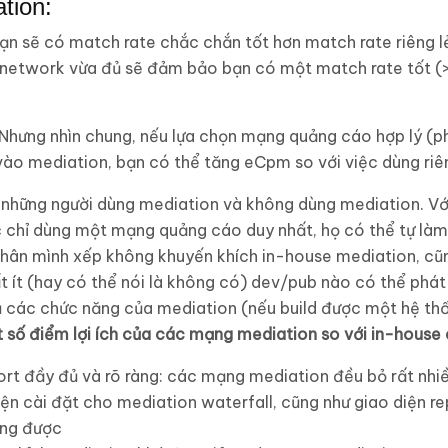
tion:
bạn sẽ có match rate chắc chắn tốt hơn match rate riêng
 network vừa đủ sẽ đảm bảo bạn có một match rate tốt 
 Nhưng nhìn chung, nếu lựa chọn mạng quảng cáo hợp lý (p
vào mediation, bạn có thể tăng eCpm so với việc dùng riê
: những người dùng mediation và không dùng mediation. V
 chỉ dùng một mạng quảng cáo duy nhất, họ có thể tự làm
thân mình xếp không khuyến khích in-house mediation, cũ
t ít (hay có thể nói là không có) dev/pub nào có thể phát
ủ các chức năng của mediation (nếu build được một hệ th
 số điểm lợi ích của các mạng mediation so với in-house c
ort đầy đủ và rõ ràng: các mạng mediation đều bỏ rất nhi
ện cài đặt cho mediation waterfall, cũng như giao diện rep
ứng được