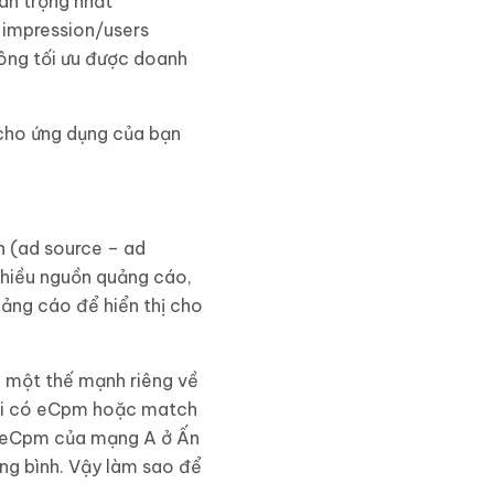
an trọng nhất
g impression/users
ông tối ưu được doanh
 cho ứng dụng của bạn
n (ad source – ad
nhiều nguồn quảng cáo,
ảng cáo để hiển thị cho
 một thế mạnh riêng về
 lại có eCpm hoặc match
c eCpm của mạng A ở Ấn
ung bình. Vậy làm sao để