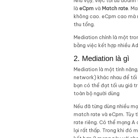
Như vậy, việc tối ưu doanh
là
eCpm
và
Match rate
. Ma
không cao. eCpm cao mà ma
thu tổng.
Mediation chính là một tr
bằng việc kết hợp nhiều Ad
2. Mediation là gì
Mediation là một tính năng
network) khác nhau để tối
bạn có thể đạt tối ưu giá 
toàn bộ người dùng
Nếu đã từng dùng nhiều m
match rate và eCpm. Tùy th
rate riêng. Có thể mạng A
lại rất thấp. Trong khi đó