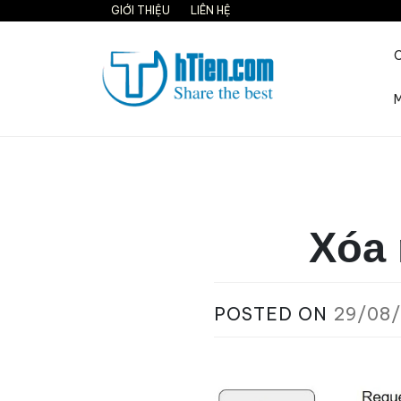
Skip
GIỚI THIỆU
LIÊN HỆ
to
content
M
Share the best on interne
Xóa 
POSTED ON
29/08