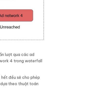
lần lượt qua các ad
work 4 trong waterfall
u hết đều sẽ cho phép
 dựa theo thuật toán