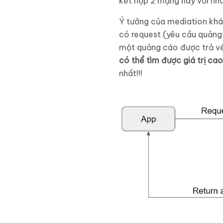
kết hợp 2 mạng này với nh
Ý tưởng của mediation khá
có request (yêu cầu quảng 
một quảng cáo được trả v
có thể tìm được giá trị ca
nhất!!!