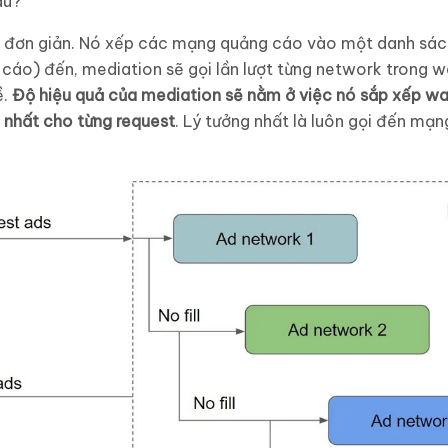
au?
 đơn giản. Nó xếp các mạng quảng cáo vào một danh sách g
cáo) đến, mediation sẽ gọi lần lượt từng network trong w
ề.
Độ hiệu quả của mediation sẽ nằm ở việc nó sắp xếp wat
o nhất cho từng request
. Lý tưởng nhất là luôn gọi đến mạ