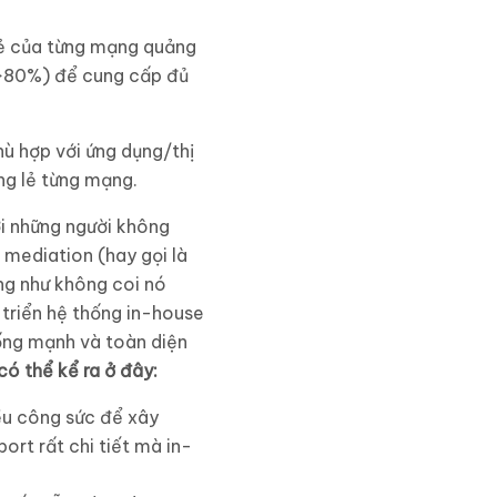
 lẻ của từng mạng quảng
(>80%) để cung cấp đủ
hù hợp với ứng dụng/thị
ng lẻ từng mạng.
ới những người không
 mediation (hay gọi là
ng như không coi nó
 triển hệ thống in-house
ống mạnh và toàn diện
ó thể kể ra ở đây:
ều công sức để xây
ort rất chi tiết mà in-