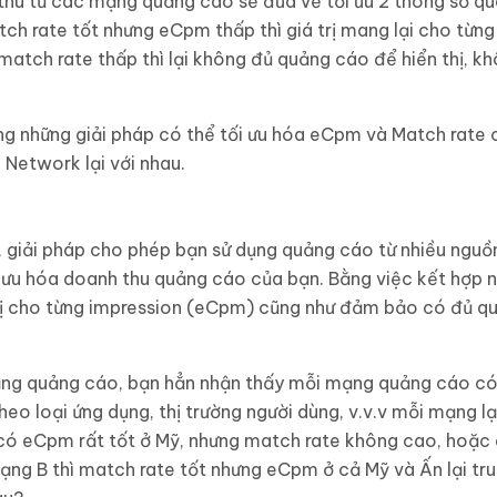
 thu từ các mạng quảng cáo sẽ đưa về tối ưu 2 thông số qu
tch rate tốt nhưng eCpm thấp thì giá trị mang lại cho từn
tch rate thấp thì lại không đủ quảng cáo để hiển thị, kh
ong những giải pháp có thể tối ưu hóa eCpm và Match rate
 Network lại với nhau.
, giải pháp cho phép bạn sử dụng quảng cáo từ nhiều nguồ
 ưu hóa doanh thu quảng cáo của bạn. Bằng việc kết hợp 
trị cho từng impression (eCpm) cũng như đảm bảo có đủ qu
ạng quảng cáo, bạn hẳn nhận thấy mỗi mạng quảng cáo có
eo loại ứng dụng, thị trường người dùng, v.v.v mỗi mạng
 có eCpm rất tốt ở Mỹ, nhưng match rate không cao, hoặ
 mạng B thì match rate tốt nhưng eCpm ở cả Mỹ và Ấn lại tr