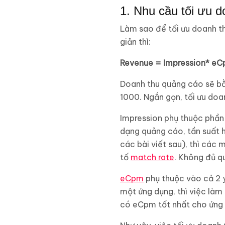
1. Nhu cầu tối ưu 
Làm sao để tối ưu doanh th
giản thì:
Revenue = Impression* eC
Doanh thu quảng cáo sẽ bằn
1000. Ngắn gọn, tối ưu doa
Impression phụ thuộc phần 
dạng quảng cáo, tần suất h
các bài viết sau), thì cá
tố
match rate
. Không đủ q
eCpm
phụ thuộc vào cả 2 y
một ứng dụng, thì việc làm
có eCpm tốt nhất cho ứng 