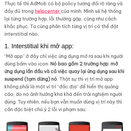
Thực tế thì AdMob có bộ policy tương đối rõ ràng và
đầy đủ trong
helpcenter
của mình. Mình sẽ hệ thống
lại từng trường hợp, lỗi thường gặp, cũng như cách
khắc phục. Ta cùng phân tích từng vị trí có thể đặt
interstitial nào.
1. Interstitial khi mở app:
“Mở app” ở đây chỉ việc ứng dụng mở ra sau khi người
dùng bấm vào icon.
Nó bao gồm 2 trường hợp: mở
ứng dụng lần đầu và cả việc quay lại ứng dụng sau khi
suspend (tạm dừng) nó
. Thật sự thì vị trí mở app
không phải là một ví trí “đắc địa” để hiển thị quảng
cáo, do nó ảnh hưởng kha khá đến trải nghiệm người
dùng. Tuy nhiên, nếu bạn vẫn muốn dùng vị trí này thì
cần đặc biệt chú ý 2 lỗi vi phạm sau: