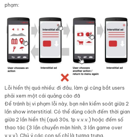
phạm:
Lỗi hiển thị quá nhiều: đi đâu, làm gì cũng bắt users
phải xem một cái quảng cáo đã
Để tránh bị vi phạm lỗi này, bạn nên kiểm soát giữa 2
lần show interstitial. Có thể dùng cách đếm thời gian
giữa 2 lần hiển thị (quá 30s, 1p v.v.v.) hoặc đếm số
thao tác (3 lần chuyển màn hình, 3 lần game over
v.v.v). Chú ý các con số chỉ là tượng trưng.