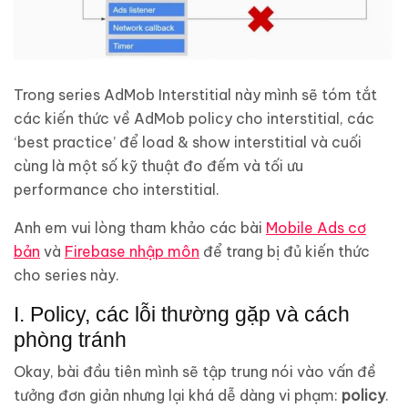
Trong series AdMob Interstitial này mình sẽ tóm tắt
các kiến thức về AdMob policy cho interstitial, các
‘best practice’ để load & show interstitial và cuối
cùng là một số kỹ thuật đo đếm và tối ưu
performance cho interstitial.
Anh em vui lòng tham khảo các bài
Mobile Ads cơ
bản
và
Firebase nhập môn
để trang bị đủ kiến thức
cho series này.
I. Policy, các lỗi thường gặp và cách
phòng tránh
Okay, bài đầu tiên mình sẽ tập trung nói vào vấn đề
tưởng đơn giản nhưng lại khá dễ dàng vi phạm:
policy
.