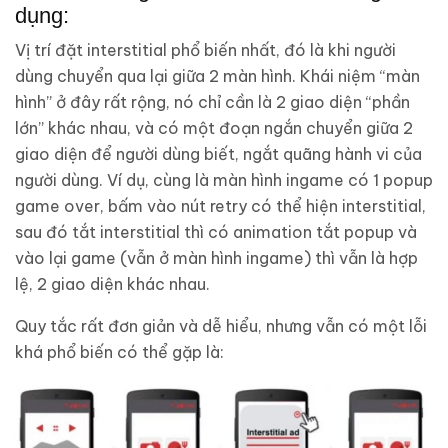
dụng:
Vị trí đặt interstitial phổ biến nhất, đó là khi người
dùng chuyển qua lại giữa 2 màn hình. Khái niệm “màn
hình” ở đây rất rộng, nó chỉ cần là 2 giao diện “phần
lớn” khác nhau, và có một đoạn ngắn chuyển giữa 2
giao diện để người dùng biết, ngắt quãng hành vi của
người dùng. Ví dụ, cùng là màn hình ingame có 1 popup
game over, bấm vào nút retry có thể hiện interstitial,
sau đó tắt interstitial thì có animation tắt popup và
vào lại game (vẫn ở màn hình ingame) thì vẫn là hợp
lệ, 2 giao diện khác nhau.
Quy tắc rất đơn giản và dễ hiểu, nhưng vẫn có một lỗi
khá phổ biến có thể gặp là: