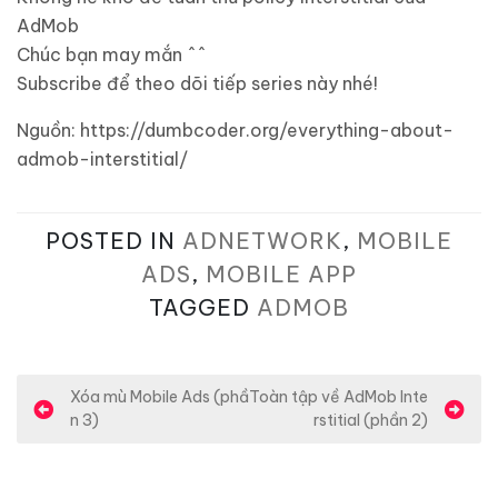
AdMob
Chúc bạn may mắn ^^
Subscribe để theo dõi tiếp series này nhé!
Nguồn: https://dumbcoder.org/everything-about-
admob-interstitial/
POSTED IN
ADNETWORK
,
MOBILE
ADS
,
MOBILE APP
TAGGED
ADMOB
Đ
Xóa mù Mobile Ads (phầ
Toàn tập về AdMob Inte
n 3)
rstitial (phần 2)
i
ề