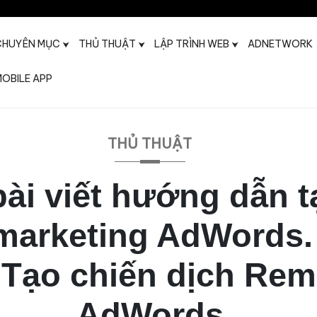
CHUYÊN MỤC
THỦ THUẬT
LẬP TRÌNH WEB
ADNETWORK
OBILE APP
t
THỦ THUẬT
bài viết hướng dẫn t
marketing AdWords.
: Tạo chiến dịch Rem
AdWords