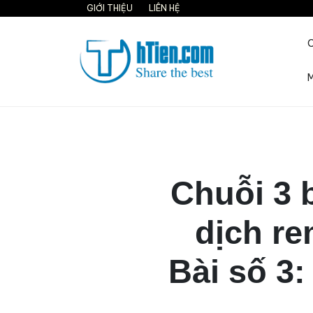
Skip
GIỚI THIỆU
LIÊN HỆ
to
content
M
Share the best on interne
Chuỗi 3 
dịch re
Bài số 3