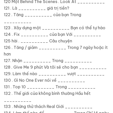
120 Một Behind The Scenes . Look At __________
121 . Là __________ giá trị tiền?
122 . Tăng __________ của bạn Trong
__________
123 . Xây dựng một __________ Bạn có thể tự hào
124 . Fix __________ của bạn Với __________
125 hài . __________ Câu chuyện
126 . Tăng / giảm __________ Trong 7 ngày hoặc ít
hơn
127. Nhận __________ Trong __________
128 . Give Me 9 phút Và tôi sẽ cho bạn __________
129. Làm thế nào __________ vượt __________
130 . Gì No One Ever nói về __________
131 . Top 10 __________ Trong __________
132 . Thế giới của không bình thường Hầu hết
__________
133 . Những thử thách Real Giới __________