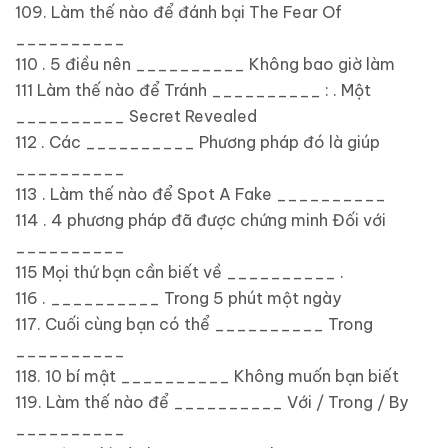
109. Làm thế nào để đánh bại The Fear Of
__________
110 . 5 điều nên __________ Không bao giờ làm
111 Làm thế nào để Tránh __________ : . Một
__________ Secret Revealed
112 . Các __________ Phương pháp đó là giúp
__________
113 . Làm thế nào để Spot A Fake __________
114 . 4 phương pháp đã được chứng minh Đối với
__________
115 Mọi thứ bạn cần biết về __________ .
116 . __________ Trong 5 phút một ngày
117. Cuối cùng bạn có thể __________ Trong
__________
118. 10 bí mật __________ Không muốn bạn biết
119. Làm thế nào để __________ Với / Trong / By
__________