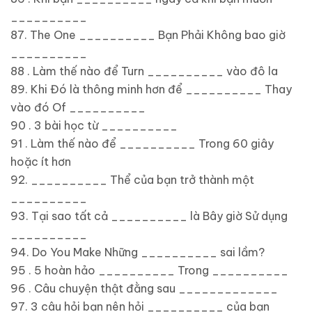
__________
87. The One __________ Bạn Phải Không bao giờ
__________
88 . Làm thế nào để Turn __________ vào đô la
89. Khi Đó là thông minh hơn để __________ Thay
vào đó Of __________
90 . 3 bài học từ __________
91 . Làm thế nào để __________ Trong 60 giây
hoặc ít hơn
92. __________ Thể của bạn trở thành một
__________
93. Tại sao tất cả __________ là Bây giờ Sử dụng
__________
94. Do You Make Những __________ sai lầm?
95 . 5 hoàn hảo __________ Trong __________
96 . Câu chuyện thật đằng sau _____________
97. 3 câu hỏi bạn nên hỏi __________ của bạn