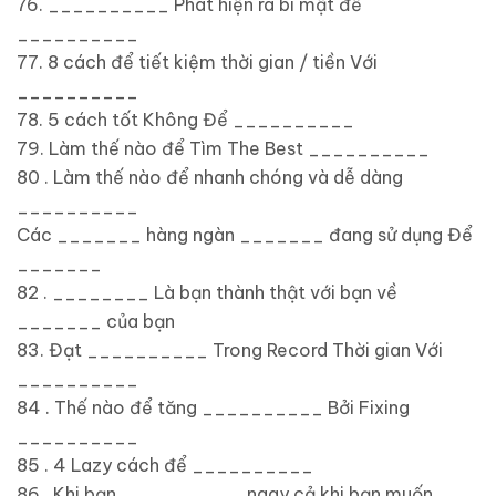
76. __________ Phát hiện ra bí mật để
__________
77. 8 cách để tiết kiệm thời gian / tiền Với
__________
78. 5 cách tốt Không Để __________
79. Làm thế nào để Tìm The Best __________
80 . Làm thế nào để nhanh chóng và dễ dàng
__________
Các _______ hàng ngàn _______ đang sử dụng Để
_______
82 . ________ Là bạn thành thật với bạn về
_______ của bạn
83. Đạt __________ Trong Record Thời gian Với
__________
84 . Thế nào để tăng __________ Bởi Fixing
__________
85 . 4 Lazy cách để __________
86 . Khi bạn __________ ngay cả khi bạn muốn