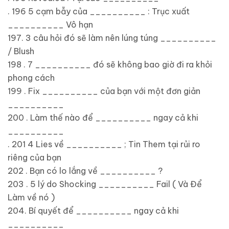
. 196 5 cạm bẫy của __________ : Trục xuất
__________ Vô hạn
197. 3 câu hỏi đó sẽ làm nên lúng túng __________
/ Blush
198 . 7 __________ đó sẽ không bao giờ đi ra khỏi
phong cách
199 . Fix __________ của bạn với một đơn giản
__________
200 . Làm thế nào để __________ ngay cả khi
__________
. 201 4 Lies về __________ ; Tin Them tại rủi ro
riêng của bạn
202 . Bạn có lo lắng về __________ ?
203 . 5 lý do Shocking __________ Fail ( Và Để
Làm về nó )
204. Bí quyết để __________ ngay cả khi
__________