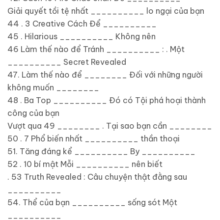
Giải quyết tồi tệ nhất __________ lo ngại của bạn
44 . 3 Creative Cách Để __________
45 . Hilarious __________ Không nên
46 Làm thế nào để Tránh __________ : . Một
__________ Secret Revealed
47. Làm thế nào để ________ Đối với những người
không muốn ________
48 . Ba Top __________ Đó có Tội phá hoại thành
công của bạn
Vượt qua 49 ________ . Tại sao bạn cần ________
50 . 7 Phổ biến nhất __________ thần thoại
51. Tăng đáng kể __________ By __________
52 . 10 bí mật Mỗi __________ nên biết
. 53 Truth Revealed : Câu chuyện thật đằng sau
__________
54. Thể của bạn __________ sống sót Một
__________