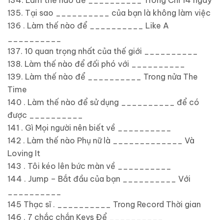
134. Làm thế nào để __________ Trong Chỉ 14 ngày
135. Tại sao __________ của bạn là không làm việc
136 . Làm thế nào để __________ Like A
__________
137. 10 quan trọng nhất của thế giới __________
138. Làm thế nào để đối phó với __________
139. Làm thế nào để __________ Trong nửa The
Time
140 . Làm thế nào để sử dụng __________ để có
được __________
141 . Gì Mọi người nên biết về __________
142 . Làm thế nào Phụ nữ là _____________ Và
Loving It
143 . Tôi kéo lên bức màn về __________
144 . Jump – Bắt đầu của bạn __________ Với
__________
145 Thạc sĩ . __________ Trong Record Thời gian
146 . 7 chắc chắn Keys Để __________