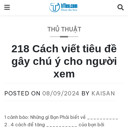
Skip
to
content
THỦ THUẬT
218 Cách viết tiêu đề
gây chú ý cho người
xem
POSTED ON
08/09/2024
BY
KAISAN
1 cảnh báo: Những gì Bạn Phải biết về __________
2 . 4 cách để tăng __________ của bạn bởi