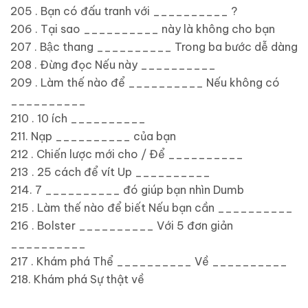
205 . Bạn có đấu tranh với __________ ?
206 . Tại sao __________ này là không cho bạn
207 . Bậc thang __________ Trong ba bước dễ dàng
208 . Đừng đọc Nếu này __________
209 . Làm thế nào để __________ Nếu không có
__________
210 . 10 ích __________
211. Nạp __________ của bạn
212 . Chiến lược mới cho / Để __________
213 . 25 cách để vít Up __________
214. 7 __________ đó giúp bạn nhìn Dumb
215 . Làm thế nào để biết Nếu bạn cần __________
216 . Bolster __________ Với 5 đơn giản
__________
217 . Khám phá Thể __________ Về __________
218. Khám phá Sự thật về