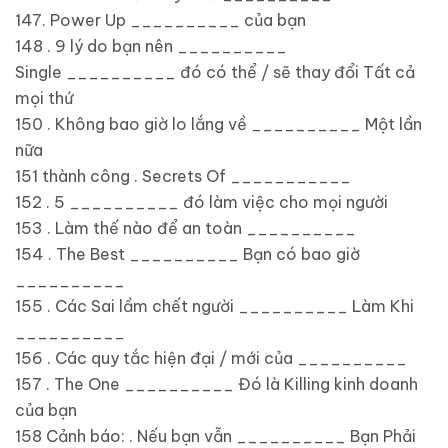
147. Power Up __________ của bạn
148 . 9 lý do bạn nên __________
Single __________ đó có thể / sẽ thay đổi Tất cả
mọi thứ
150 . Không bao giờ lo lắng về __________ Một lần
nữa
151 thành công . Secrets Of ___________
152 . 5 __________ đó làm việc cho mọi người
153 . Làm thế nào để an toàn __________
154 . The Best __________ Bạn có bao giờ
__________
155 . Các Sai lầm chết người __________ Làm Khi
__________
156 . Các quy tắc hiện đại / mới của __________
157 . The One __________ Đó là Killing kinh doanh
của bạn
158 Cảnh báo: . Nếu bạn vẫn __________ Bạn Phải