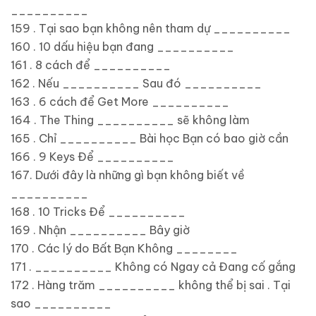
__________
159 . Tại sao bạn không nên tham dự __________
160 . 10 dấu hiệu bạn đang __________
161 . 8 cách để __________
162 . Nếu __________ Sau đó __________
163 . 6 cách để Get More __________
164 . The Thing __________ sẽ không làm
165 . Chỉ __________ Bài học Bạn có bao giờ cần
166 . 9 Keys Để __________
167. Dưới đây là những gì bạn không biết về
__________
168 . 10 Tricks Để __________
169 . Nhận __________ Bây giờ
170 . Các lý do Bất Bạn Không ________
171 . __________ Không có Ngay cả Đang cố gắng
172 . Hàng trăm __________ không thể bị sai . Tại
sao __________