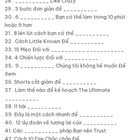
28 . __________ Like Crazy
29 . 3 bước đơn giản để __________
30 . 6 __________ Bạn có thể làm trong 10 phút
hoặc ít hơn
31 . 8 lén lút cách bạn có thể __________
32 . Cách Little Known Để __________
33. 15 Mẹo Đối với __________ ___________
34. 4 Chiến lược Đối với __________
35 . 9 __________ Chúng tôi không hề muốn Để
Xem
36. Shorts cắt giảm để __________
37 . Làm thế nào để kế hoạch The Ultimate
__________
38. 11 hài __________
39. Đây là một cách nhanh để __________
40 . 12 dự đoán về tương lai của __________
41. Các __________ pháp Bạn nên Trust
42. Cách 10 Fire Chắc chắn Để __________