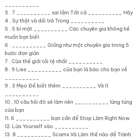
__________
3 . 7 __________ sai lầm Tất cả __________ Hãy
4 . Sự thật và dối trá Trong __________
5 . 5 bí mật __________ Các chuyên gia không hề
muốn bạn biết
6 . __________ Giống như một chuyên gia trong 5
bước đơn giản
7 . Của thế giới tồi tệ nhất __________
8 . 9 Lies __________ của bạn là báo cho bạn về
__________
9 . 3 Mẹo Để biết thêm __________ Và ít
__________
10 . 10 câu hỏi đó sẽ làm nên __________ lúng túng
của bạn
11. 6 __________ bạn cần để Stop Làm Right Now
12. Lừa Yourself vào __________
13. 8 __________ Scams Và Làm thế nào để Tránh