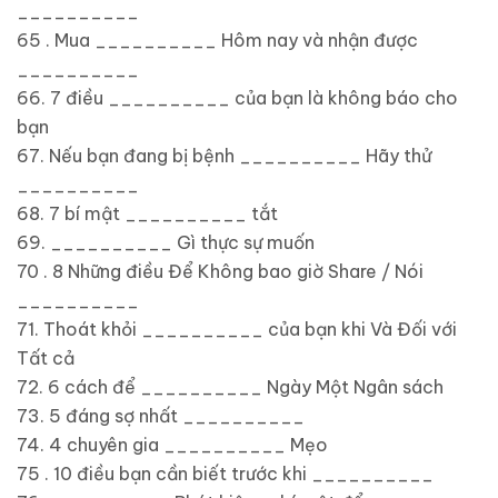
__________
65 . Mua __________ Hôm nay và nhận được
__________
66. 7 điều __________ của bạn là không báo cho
bạn
67. Nếu bạn đang bị bệnh __________ Hãy thử
__________
68. 7 bí mật __________ tắt
69. __________ Gì thực sự muốn
70 . 8 Những điều Để Không bao giờ Share / Nói
__________
71. Thoát khỏi __________ của bạn khi Và Đối với
Tất cả
72. 6 cách để __________ Ngày Một Ngân sách
73. 5 đáng sợ nhất __________
74. 4 chuyên gia __________ Mẹo
75 . 10 điều bạn cần biết trước khi __________