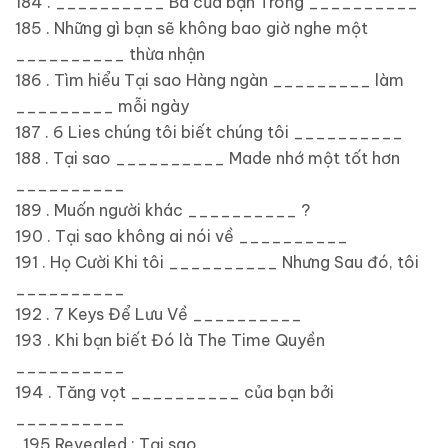
184 . __________ Ba của bạn Trong __________
185 . Những gì bạn sẽ không bao giờ nghe một
__________ thừa nhận
186 . Tìm hiểu Tại sao Hàng ngàn _________ làm
_________ mỗi ngày
187 . 6 Lies chúng tôi biết chúng tôi __________
188 . Tại sao __________ Made nhớ một tốt hơn
__________
189 . Muốn người khác __________ ?
190 . Tại sao không ai nói về __________
191 . Họ Cười Khi tôi __________ Nhưng Sau đó, tôi
__________
192 . 7 Keys Để Lưu Về __________
193 . Khi bạn biết Đó là The Time Quyền
__________
194 . Tăng vọt __________ của bạn bởi
__________
. 195 Revealed : Tại sao __________