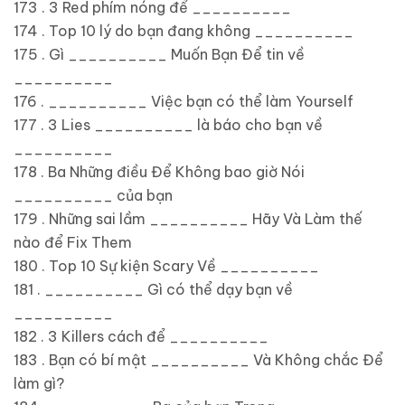
173 . 3 Red phím nóng để __________
174 . Top 10 lý do bạn đang không __________
175 . Gì __________ Muốn Bạn Để tin về
__________
176 . __________ Việc bạn có thể làm Yourself
177 . 3 Lies __________ là báo cho bạn về
__________
178 . Ba Những điều Để Không bao giờ Nói
__________ của bạn
179 . Những sai lầm __________ Hãy Và Làm thế
nào để Fix Them
180 . Top 10 Sự kiện Scary Về __________
181 . __________ Gì có thể dạy bạn về
__________
182 . 3 Killers cách để __________
183 . Bạn có bí mật __________ Và Không chắc Để
làm gì?