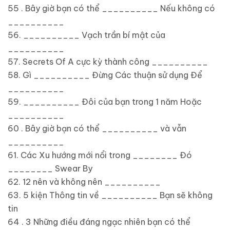
55 . Bây giờ bạn có thể __________ Nếu không có
__________
56. __________ Vạch trần bí mật của
__________
57. Secrets Of A cực kỳ thành công __________
58. Gì __________ Đừng Các thuận sử dụng Để
__________
59. __________ Đôi của bạn trong 1 năm Hoặc
__________
60 . Bây giờ bạn có thể __________ và vẫn
__________
61. Các Xu hướng mới nổi trong ________ Đó
________ Swear By
62. 12 nên và không nên __________
63. 5 kiện Thông tin về __________ Bạn sẽ không
tin
64 . 3 Những điều đáng ngạc nhiên bạn có thể