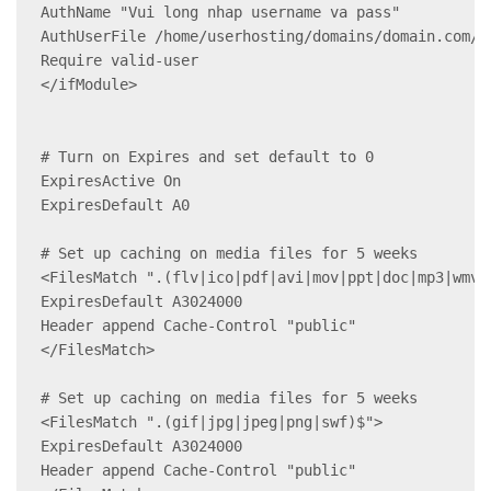
AuthName "Vui long nhap username va pass"

AuthUserFile /home/userhosting/domains/domain.com/pu
Require valid-user

</ifModule>

# Turn on Expires and set default to 0

ExpiresActive On

ExpiresDefault A0

# Set up caching on media files for 5 weeks

<FilesMatch ".(flv|ico|pdf|avi|mov|ppt|doc|mp3|wmv|w
ExpiresDefault A3024000

Header append Cache-Control "public"

</FilesMatch>

# Set up caching on media files for 5 weeks

<FilesMatch ".(gif|jpg|jpeg|png|swf)$">

ExpiresDefault A3024000

Header append Cache-Control "public"
