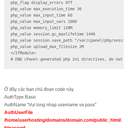
php_flag display_errors Off

php_value max_execution_time 30

php_value max_input_time 60

php_value max_input_vars 1000

php_value memory_limit 128M

php_value session.gc_maxlifetime 1440

php_value session.save_path "/var/cpanel/php/session
php_value upload_max_filesize 2M

</IfModule>

# END cPanel-generated php ini directives, do not e
Ở đây các bạn chú đoạn code này
AuthType Basic
AuthName “Vui long nhap username va pass”
AuthUserFile
/home/userhosting/domains/domain.com/public_html/.
htpasswd