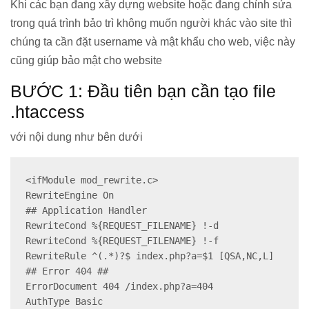
Khi các bạn đang xây dựng website hoặc đang chỉnh sửa
trong quá trình bảo trì không muốn người khác vào site thì
chúng ta cần đặt username và mật khẩu cho web, việc này
cũng giúp bảo mật cho website
BƯỚC 1: Đầu tiên bạn cần tạo file
.htaccess
với nội dung như bên dưới
<ifModule mod_rewrite.c>

RewriteEngine On

## Application Handler

RewriteCond %{REQUEST_FILENAME} !-d

RewriteCond %{REQUEST_FILENAME} !-f

RewriteRule ^(.*)?$ index.php?a=$1 [QSA,NC,L]

## Error 404 ##

ErrorDocument 404 /index.php?a=404

AuthType Basic
