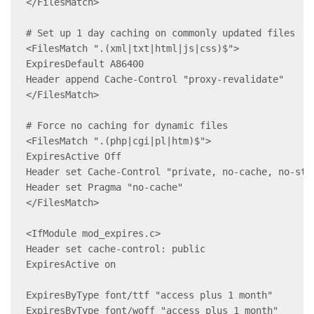
</FilesMatch>

# Set up 1 day caching on commonly updated files

<FilesMatch ".(xml|txt|html|js|css)$">

ExpiresDefault A86400

Header append Cache-Control "proxy-revalidate"

</FilesMatch>

# Force no caching for dynamic files

<FilesMatch ".(php|cgi|pl|htm)$">

ExpiresActive Off

Header set Cache-Control "private, no-cache, no-sto
Header set Pragma "no-cache"

</FilesMatch>

<IfModule mod_expires.c>

Header set cache-control: public

ExpiresActive on

ExpiresByType font/ttf "access plus 1 month"

ExpiresByType font/woff "access plus 1 month"
