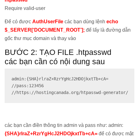
Require valid-user
Để có được
AuthUserFile
các bạn dùng lệnh
echo
$_SERVER[‘DOCUMENT_ROOT’];
để lấy là đường dẫn
gốc thư mục domain và thay vào
BƯỚC 2: TẠO FILE .htpasswd
các bạn cần có nội dung sau
admin:{SHA}rlraZ+RzrYgHcJ2HDOjkxtTb+cA=

//pass:123456

//https://hostingcanada.org/htpasswd-generator/
các bạn cần điền thông tin admin và pass như: admin:
{SHA}rlraZ+RzrYgHcJ2HDOjkxtTb+cA=
để có được mật