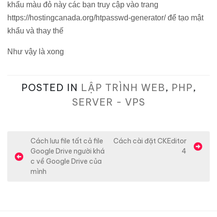
khẩu màu đỏ này các bạn truy cập vào trang
https://hostingcanada.org/htpasswd-generator/ để tạo mật
khẩu và thay thế
Như vậy là xong
POSTED IN
LẬP TRÌNH WEB
,
PHP
,
SERVER - VPS
Đ
Cách lưu file tất cả file
Cách cài đặt CKEditor
Google Drive người khá
4
i
c về Google Drive của
ề
mình
u
h
ư