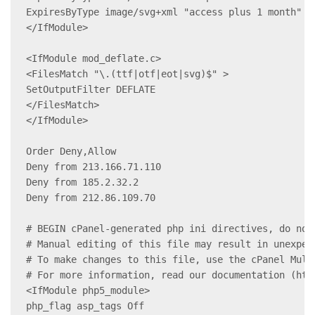
ExpiresByType image/svg+xml "access plus 1 month"

</IfModule>

<IfModule mod_deflate.c>

<FilesMatch "\.(ttf|otf|eot|svg)$" >

SetOutputFilter DEFLATE

</FilesMatch>

</IfModule>

Order Deny,Allow

Deny from 213.166.71.110

Deny from 185.2.32.2

Deny from 212.86.109.70

# BEGIN cPanel-generated php ini directives, do not 
# Manual editing of this file may result in unexpect
# To make changes to this file, use the cPanel Mult
# For more information, read our documentation (htt
<IfModule php5_module>

php_flag asp_tags Off
