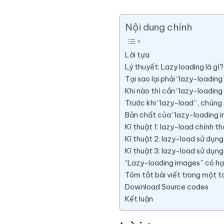
Nội dung chính
Lời tựa
Lý thuyết: Lazy loading là gì?
Tại sao lại phải “lazy-loadin
Khi nào thì cần “lazy-loadin
Trước khi “lazy-load”, chúng 
Bản chất của “lazy-loading 
Kĩ thuật 1: lazy-load chính th
Kĩ thuật 2: lazy-load sử dụn
Kĩ thuật 3: lazy-load sử dụng
“Lazy-loading images” có hạ
Tóm tắt bài viết trong một t
Download Source codes
Kết luận