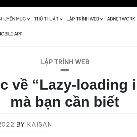
CHUYÊN MỤC
THỦ THUẬT
LẬP TRÌNH WEB
ADNETWORK
OBILE APP
t
LẬP TRÌNH WEB
c về “Lazy-loading
mà bạn cần biết
2022
BY
KAISAN