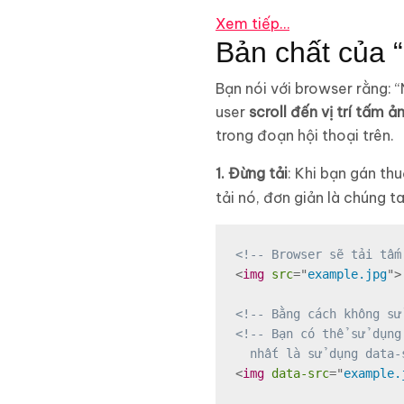
Xem tiếp…
Bản chất của “
Bạn nói với browser rằng:
user
scroll đến vị trí tấm ả
trong đoạn hội thoại trên.
1. Đừng tải
: Khi bạn gán th
tải nó, đơn giản là chúng t
<!-- Browser sẽ tải tấm
<
img
src
=
"
example.jpg
"
>
<!-- Bằng cách không sử
<!-- Bạn có thể sử dụng
  nhất là sử dụng data-
<
img
data-src
=
"
example.