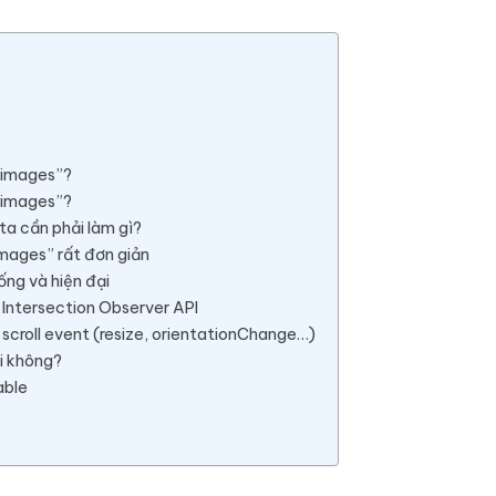
g images”?
g images”?
ta cần phải làm gì?
images” rất đơn giản
ống và hiện đại
g Intersection Observer API
 scroll event (resize, orientationChange…)
i không?
able