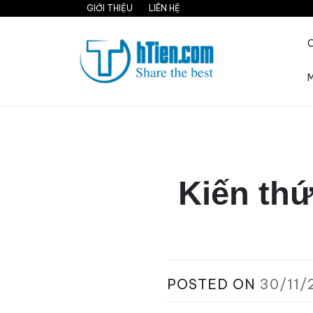
Skip
GIỚI THIỆU
LIÊN HỆ
to
content
M
Share the best on interne
Kiến thứ
POSTED ON
30/11/