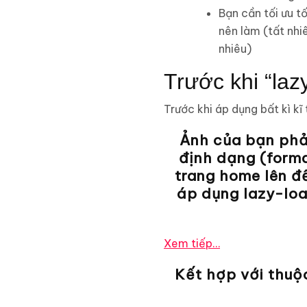
Bạn cần tối ưu t
nên làm (tất nh
nhiêu)
Trước khi “laz
Trước khi áp dụng bất kì k
Ảnh của bạn phải
định dạng (form
trang home lên đ
áp dụng lazy-lo
Xem tiếp…
Kết hợp với thuộ