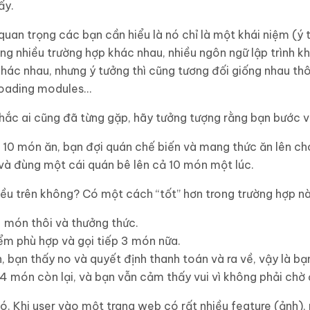
ấy.
quan trọng các bạn cần hiểu là nó chỉ là một khái niệm (ý t
g nhiều trường hợp khác nhau, nhiều ngôn ngữ lập trình khá
ác nhau, nhưng ý tưởng thì cũng tương đối giống nhau thôi
loading modules…
chắc ai cũng đã từng gặp, hãy tưởng tượng rằng bạn bước 
 10 món ăn, bạn đợi quán chế biến và mang thức ăn lên ch
 và đùng một cái quán bê lên cả 10 món một lúc.
ều trên không? Có một cách “tốt” hơn trong trường hợp nà
3 món thôi và thưởng thức.
ểm phù hợp và gọi tiếp 3 món nữa.
, bạn thấy no và quyết định thanh toán và ra về, vậy là bạn
 món còn lại, và bạn vẫn cảm thấy vui vì không phải chờ đ
ó. Khi user vào một trang web có rất nhiều feature (ảnh), 