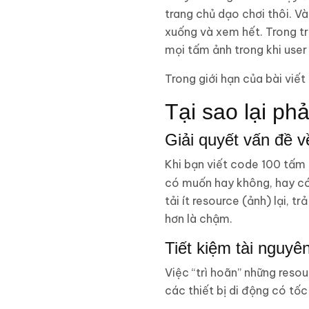
trang chủ dạo chơi thôi. Và
xuống và xem hết. Trong trư
mọi tấm ảnh trong khi use
Trong giới hạn của bài viết
Tại sao lại ph
Giải quyết vấn đề 
Khi bạn viết code 100 tấm
có muốn hay không, hay có 
tải ít resource (ảnh) lại, 
hơn là chậm.
Tiết kiệm tài nguyê
Việc “trì hoãn” những reso
các thiết bị di động có tố