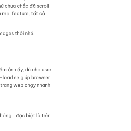
hứ chưa chắc đã scroll
 mọi feature, tất cả
images thôi nhé.
tấm ảnh ấy, dù cho user
y-load sẽ giúp browser
ác trang web chạy nhanh
thông… đặc biệt là trên