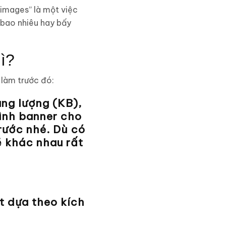
d images” là một việc
 bao nhiêu hay bấy
gì?
 làm trước đó:
ung lượng (KB),
ình banner cho
rước nhé. Dù có
 khác nhau rất
t dựa theo kích