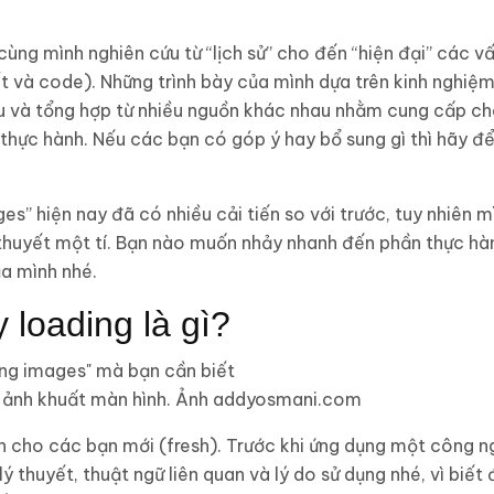
 cùng mình nghiên cứu từ “lịch sử” cho đến “hiện đại” các 
t và code). Những trình bày của mình dựa trên kinh nghiệm
u và tổng hợp từ nhiều nguồn khác nhau nhằm cung cấp ch
 thực hành. Nếu các bạn có góp ý hay bổ sung gì thì hãy để 
es” hiện nay đã có nhiều cải tiến so với trước, tuy nhiên 
thuyết một tí. Bạn nào muốn nhảy nhanh đến phần thực hàn
a mình nhé.
 loading là gì?
ấm ảnh khuất màn hình. Ảnh addyosmani.com
 cho các bạn mới (fresh). Trước khi ứng dụng một công ng
lý thuyết, thuật ngữ liên quan và lý do sử dụng nhé, vì biế