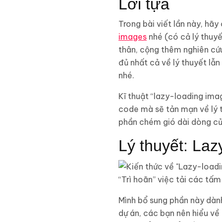
Lời tựa
Trong bài viết lần này, hãy
images
nhé (có cả lý thuyế
thân, cộng thêm nghiên cứ
đủ nhất cả về lý thuyết lẫn
nhé.
Kĩ thuật “lazy-loading imag
code mà sẽ tản mạn về lý 
phần chém gió dài dòng củ
Lý thuyết: Lazy
“Trì hoãn” việc tải các t
Mình bổ sung phần này dành
dự án, các bạn nên hiểu về 