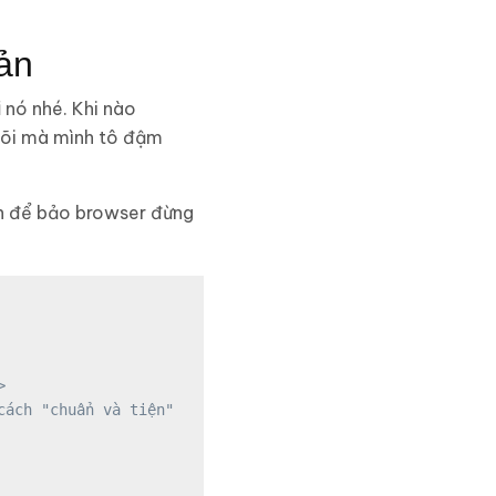
iản
i
nó nhé. Khi nào
lõi mà mình tô đậm
nên để bảo browser đừng
>
ách "chuẩn và tiện"
