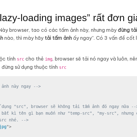
lazy-loading images” rất đơn g
 “Này browser, tao có các tấm ảnh này, nhưng mày
đừng tả
nh
nào, thì mày hãy
tải tấm ảnh
ấy ngay”. Có 3 vấn đề cốt 
uộc tính
cho thẻ
, browser sẽ tải nó ngay và luôn, 
src
img
a đừng sử dụng thuộc tính
src
 ảnh này ngay -->
 dụng "src", browser sẽ không tải tấm ảnh đó ngay nữa --
 bất kì tên gì bạn muốn như "temp-src", "my-src", nhưng c
src nhé. -->
jpg
"
>