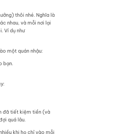
ưởng) thôi nhé. Nghĩa là
c nhau, và mỗi nơi lại
. Ví dụ như
vào một quán nhậu:
o bạn.
y:
 đã tiết kiệm tiền (và
ợi quá lâu.
nhiều khi họ chỉ vào mỗi