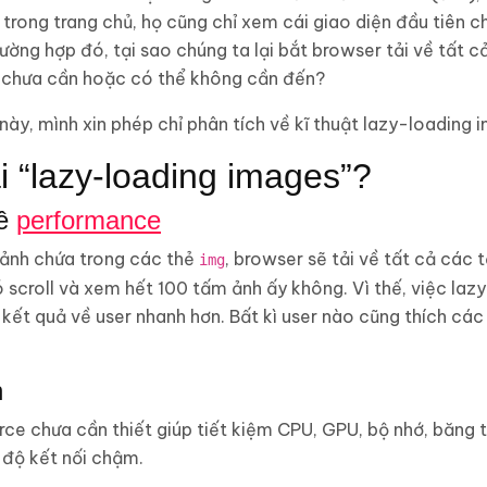
 trong trang chủ, họ cũng chỉ xem cái giao diện đầu tiên c
ờng hợp đó, tại sao chúng ta lại bắt browser tải về tất cả
r chưa cần hoặc có thể không cần đến?
 này, mình xin phép chỉ phân tích về kĩ thuật lazy-loading 
ải “lazy-loading images”?
về
performance
 ảnh chứa trong các thẻ
, browser sẽ tải về tất cả các 
img
scroll và xem hết 100 tấm ảnh ấy không. Vì thế, việc laz
trả kết quả về user nhanh hơn. Bất kì user nào cũng thích c
n
urce chưa cần thiết giúp tiết kiệm CPU, GPU, bộ nhớ, băng 
c độ kết nối chậm.