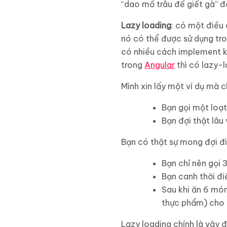
“dao mổ trâu để giết gà” đ
Lazy loading
: có một điều 
nó có thể được sử dụng tron
có nhiều cách implement kh
trong
Angular
thì có lazy-
Mình xin lấy một ví dụ mà 
Bạn gọi một loạt
Bạn đợi thật lâu
Bạn có thật sự mong đợi đi
Bạn chỉ nên gọi 
Bạn canh thời đi
Sau khi ăn 6 món
thực phẩm) cho 4
Lazy loading chính là vậy đ