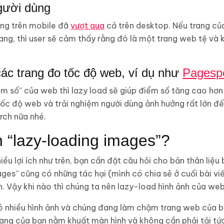
gười dùng
ùng trên mobile đã
vượt qua
cả trên desktop. Nếu trang củ
rang, thì user sẽ cảm thấy rằng đó là một trang web tệ v
các trang đo tốc độ web, ví dụ như
Pagespe
m số” của web thì lazy load sẽ giúp điểm số tăng cao hơn
ốc độ web và trải nghiệm người dùng ảnh hưởng rất lớn đế
rch nữa nhé.
n “lazy-loading images”?
ều lợi ích như trên, bạn cần đặt câu hỏi cho bản thân liệu
ages” cũng có những tác hại (mình có chia sẻ ở cuối bài vi
. Vậy khi nào thì chúng ta nên lazy-load hình ảnh của web
ó nhiều hình ảnh và chúng đang làm chậm trang web của b
rang của bạn nằm khuất màn hình và không cần phải tải tức