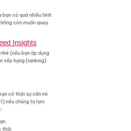
a bạn có quá nhiều hình
à không còn muốn quay
ed Insights
 nhé (nếu bạn áp dụng
n xếp hạng (ranking)
 bạn có thật sự cần nó
ết) nếu chúng ta lạm
:
ạn.
 thời.