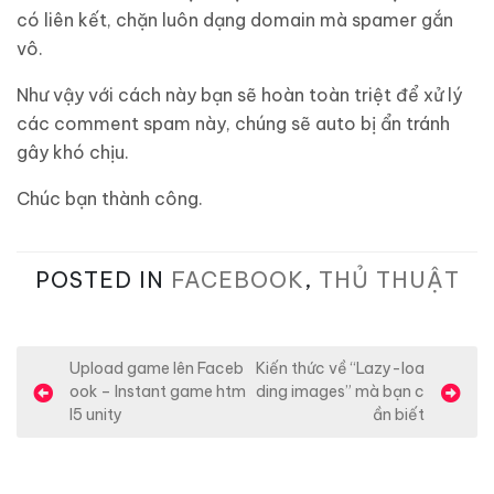
có liên kết, chặn luôn dạng domain mà spamer gắn
vô.
Như vậy với cách này bạn sẽ hoàn toàn triệt để xử lý
các comment spam này, chúng sẽ auto bị ẩn tránh
gây khó chịu.
Chúc bạn thành công.
POSTED IN
FACEBOOK
,
THỦ THUẬT
Đ
Upload game lên Faceb
Kiến thức về “Lazy-loa
ook – Instant game htm
ding images” mà bạn c
i
l5 unity
ần biết
ề
u