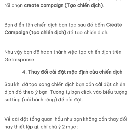
rồi chọn
create campaign (Tạo chiến dịch).
Bạn điền tên chiến dịch bạn tạo sau đó bấm
Create
Campaign (tạo chiến dịch)
để tạo chiến dịch.
Như vậy bạn đã hoàn thành việc tạo chiến dịch trên
Getresponse
Thay đổi cài đặt mặc định của chiến dịch
Sau khi đã tạo xong chiến dịch bạn cần cài đặt chiến
dịch đó theo ý bạn. Tương tự bạn click vào biểu tượng
setting (cái bánh răng) để cài đặt.
Về cài đặt tổng quan, hầu như bạn không cần thay đổi
hay thiết lập gì, chỉ chú ý 2 mục :