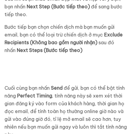
bạn nhấn
Next Step (Bước tiếp theo)
để sang bước
tiếp theo.
Bước tiếp bạn chọn chiến dịch mà bạn muốn gửi
email, bạn có thể loại trừ chiến dịch ở mục
Exclude
Recipients (Không bao gồm người nhận)
sau đó
nhấn
Next Steps (Bước tiếp theo)
Cuối cùng bạn nhấn
Send
để gửi, bạn có thể bật tính
năng
Perfect Timing
, tính năng này sẽ xem xét thời
gian đăng ký vào form của khách hàng, thời gian họ
đọc email, để tính toàn họ thường online giờ nào và
gửi vào đúng giờ đó, tỉ lệ mở email sẽ cao hơn, tuy
nhiên nếu bạn muốn gửi ngay và luôn thì tắt tính năng