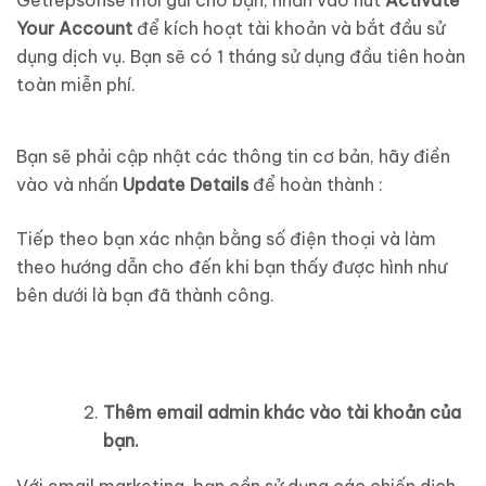
Your Account
để kích hoạt tài khoản và bắt đầu sử
dụng dịch vụ. Bạn sẽ có 1 tháng sử dụng đầu tiên hoàn
toàn miễn phí.
Bạn sẽ phải cập nhật các thông tin cơ bản, hãy điền
vào và nhấn
Update Details
để hoàn thành :
Tiếp theo bạn xác nhận bằng số điện thoại và làm
theo hướng dẫn cho đến khi bạn thấy được hình như
bên dưới là bạn đã thành công.
Thêm email admin khác vào tài khoản của
bạn.
Với email marketing, bạn cần sử dụng các chiến dịch