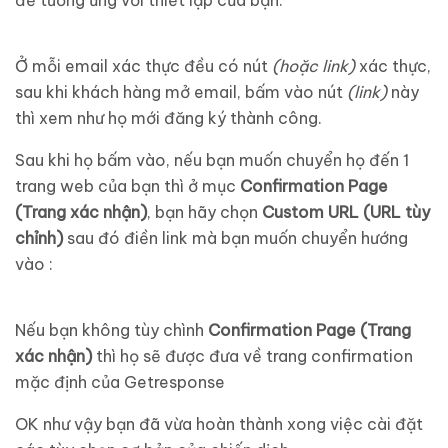
Ở mỗi email xác thực đều có nút
(hoặc link)
xác thực,
sau khi khách hàng mở email, bấm vào nút
(link)
này
thì xem như họ mới đăng ký thành công.
Sau khi họ bấm vào, nếu bạn muốn chuyển họ đến 1
trang web của bạn thì ở mục
Confirmation Page
(Trang xác nhận)
, bạn hãy chọn
Custom URL (URL tùy
chỉnh)
sau đó điền link mà bạn muốn chuyển hướng
vào :
Nếu bạn không tùy chình
Confirmation Page (Trang
xác nhận)
thì họ sẽ được đưa về trang confirmation
mặc định của Getresponse
OK như vậy bạn đã vừa hoàn thành xong việc cài đặt