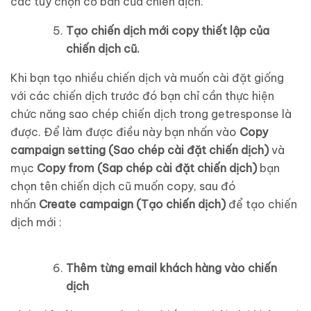
các tùy chọn cơ bản của chiến dịch.
Tạo chiến dịch mới copy thiết lập của
chiến dịch cũ.
Khi bạn tạo nhiều chiến dịch và muốn cài đặt giống
với các chiến dịch trước đó bạn chỉ cần thực hiện
chức năng sao chép chiến dịch trong getresponse là
được. Để làm được điều này bạn nhấn vào
Copy
campaign setting (Sao chép cài đặt chiến dịch)
và
mục
Copy from (Sap chép cài đặt chiến dịch)
bạn
chọn tên chiến dịch cũ muốn copy, sau đó
nhấn
Create campaign (Tạo chiến dịch)
để tạo chiến
dịch mới :
Thêm từng email khách hàng vào chiến
dịch