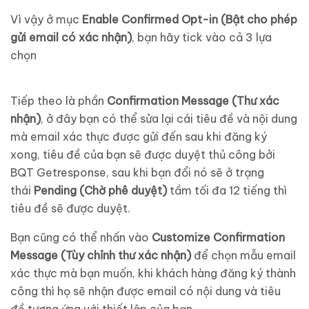
Vì vậy ở mục
Enable Confirmed Opt-in (Bật cho phép
gửi email có xác nhận)
, bạn hãy tick vào cả 3 lựa
chọn
Tiếp theo là phần
Confirmation Message (Thư xác
nhận)
, ở đây bạn có thể sửa lại cái tiêu đề và nội dung
mà email xác thực được gửi đến sau khi đăng ký
xong, tiêu đề của bạn sẽ được duyệt thủ công bởi
BQT Getresponse, sau khi bạn đổi nó sẽ ở trạng
thái
Pending
(Chờ phê duyệt)
tầm tối đa 12 tiếng thì
tiêu đề sẽ được duyệt.
Bạn cũng có thể nhấn vào
Customize Confirmation
Message (Tùy chỉnh thư xác nhận)
để chọn mẫu email
xác thực mà bạn muốn, khi khách hàng đăng ký thành
công thì họ sẽ nhận được email có nội dung và tiêu
đề tương ứng với thiết lập của bạn.