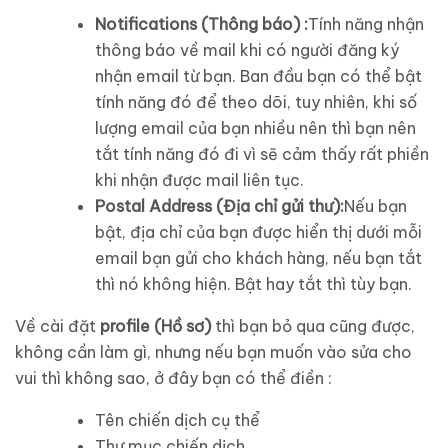
Notifications (Thông báo) :
Tính năng nhận
thông báo về mail khi có người đăng ký
nhận email từ bạn. Ban đầu bạn có thể bật
tính năng đó để theo dõi, tuy nhiên, khi số
lượng email của bạn nhiều nên thì bạn nên
tắt tính năng đó đi vì sẽ cảm thấy rất phiền
khi nhận được mail liên tục.
Postal Address (Địa chỉ gửi thư):
Nếu bạn
bật, địa chỉ của bạn được hiển thị dưới mỗi
email bạn gửi cho khách hàng, nếu bạn tắt
thì nó không hiện. Bật hay tắt thì tùy bạn.
Về cài đặt
profile (Hồ sơ)
thì bạn bỏ qua cũng được,
không cần làm gì, nhưng nếu bạn muốn vào sửa cho
vui thì không sao, ở đây bạn có thể điền :
Tên chiến dịch cụ thể
Thư mục chiến dịch