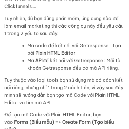
Clickfunnels,…
Tuy nhiên, dù bạn dùng phần mềm, ứng dụng nào để
làm email marketing thì các công cụ này đều yêu cầu
1 trong 2 yếu tố sau đây:
Mã code để kết nối với Getresponse : Tạo
bởi
Plain HTML Editor
Mã
API
để kết nối với Getresponse : Mỗi tài
khoản Getresponse đều có mã API riêng.
Tùy thuộc vào loại tools bạn sử dụng mà có cách kết
nối riêng, nhưng chỉ 1 trong 2 cách trên, vì vậy sau đây
mình sẽ hướng dẫn bạn tạo mã Code với Plain HTML
Editor và tìm mã API
Để tạo mã Code với Plain HTML Editor, bạn
vào
Forms (Biểu mẫu)
=>
Create Form (Tạo biểu