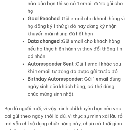
nào của bạn thì sẽ có 1 email được gửi cho
họ
Goal Reached
: Gửi email cho khách hàng vì
họ đăng ký 1 thứ gì đó hay đăng ký nhận
khuyến mãi nhưng đã hết hạn
Data changed :
Gửi email cho khách hàng
nếu họ thực hiện hành vi thay đổi thông tin
cá nhân
Autoresponder Sent :
Gửi 1 email khác sau
khi 1 email tự động đã được gửi trước đó
Birthday Autoresponder
: Gửi 1 email đúng
ngày sinh của khách hàng, có thể dùng
chúc mừng sinh nhật.
Bạn là người mới, vì vậy mình chỉ khuyên bạn nên vọc
cái gửi theo ngày thôi là đủ, vì thực sự mình xài lâu rồi
mà vẫn chỉ sử dụng chức năng này, chưa có thời gian