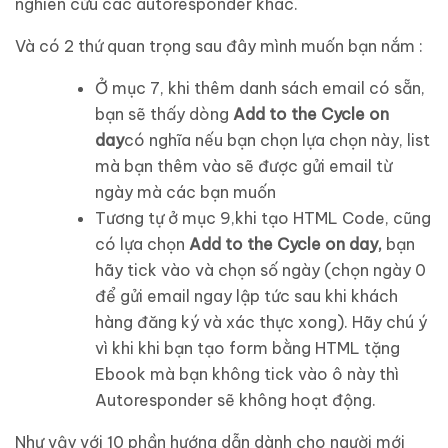
nghiên cứu các autoresponder khác.
Và có 2 thứ quan trọng sau đây mình muốn bạn nắm :
Ở mục 7, khi thêm danh sách email có sẵn,
bạn sẽ thấy dòng
Add to the Cycle on
day
có nghĩa nếu bạn chọn lựa chọn này, list
mà bạn thêm vào sẽ được gửi email từ
ngày mà các bạn muốn
Tương tự ở mục 9,khi tạo HTML Code, cũng
có lựa chọn
Add to the Cycle on day,
bạn
hãy tick vào và chọn số ngày (chọn ngày 0
để gửi email ngay lập tức sau khi khách
hàng đăng ký và xác thực xong). Hãy chú ý
vì khi khi bạn tạo form bằng HTML tặng
Ebook mà bạn không tick vào ô này thì
Autoresponder sẽ không hoạt động.
Như vậy với 10 phần hướng dẫn dành cho người mới