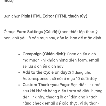
mẫu)
Bạn chọn
Plain HTML Editor (HTML thuần túy)
Ở mục
Form Settings (Cài đặt)
bạn thiết lập theo ý
bạn, chủ yếu là các mục sau, còn lại bạn để mặc định
:
Campaign (Chiến dịch)
: Chọn chiến dịch
mà muốn khi khách hàng điền form, email
sẽ lưu ở chiến dịch này
Add to the Cycle on day :
Sử dụng cho
Autoresponser, sẽ nói ở mục 10 dưới đây
Custom Thank-you Page
: Bạn điền link mà
sau khi khách hàng điền form sẽ điều hướng
đến link này, thường là chỉ dẫn cho khách
hàng check email để xác thực, ví dụ thank