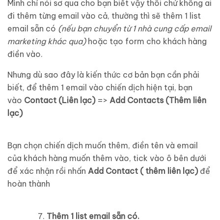
Mình chỉ nói sơ qua cho bạn biết vậy thôi chứ không ai
đi thêm từng email vào cả, thường thì sẽ thêm 1 list
email sẵn có
(nếu bạn chuyển từ 1 nhà cung cấp email
marketing khác qua)
hoặc tạo form cho khách hàng
điền vào.
Nhưng dù sao đây là kiến thức cơ bản bạn cần phải
biết, để thêm 1 email vào chiến dịch hiện tại, bạn
vào
Contact
(Liên lạc)
=>
Add Contacts (Thêm liên
lạc)
Bạn chọn chiến dịch muốn thêm, điền tên và email
của khách hàng muốn thêm vào, tick vào ô bên dưới
để xác nhận rồi nhấn
Add Contact
( thêm liên lạc)
để
hoàn thành
Thêm 1 list email sẵn có.