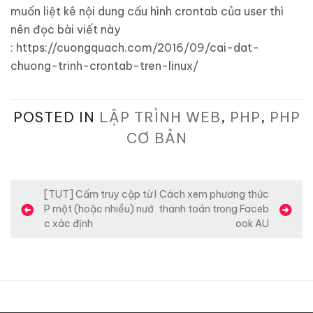
muốn liệt kê nội dung cấu hình crontab của user thì
nên đọc bài viết này
: https://cuongquach.com/2016/09/cai-dat-
chuong-trinh-crontab-tren-linux/
POSTED IN
LẬP TRÌNH WEB
,
PHP
,
PHP
CƠ BẢN
Đ
[TUT] Cấm truy cập từ I
Cách xem phương thức
P một (hoặc nhiều) nướ
thanh toán trong Faceb
i
c xác định
ook AU
ề
u
h
ư