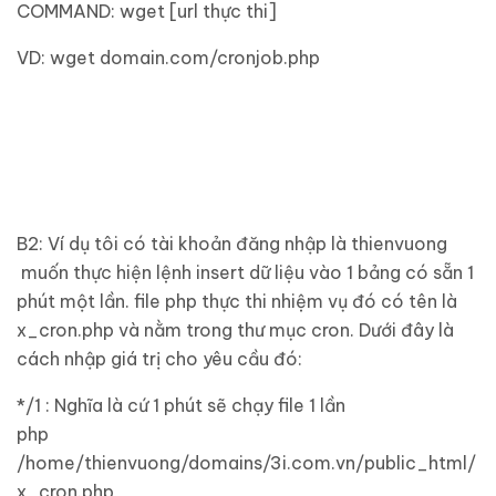
COMMAND: wget [url thực thi]
VD: wget domain.com/cronjob.php
B2: Ví dụ tôi có tài khoản đăng nhập là thienvuong
muốn thực hiện lệnh insert dữ liệu vào 1 bảng có sẵn 1
phút một lần. file php thực thi nhiệm vụ đó có tên là
x_cron.php và nằm trong thư mục cron. Dưới đây là
cách nhập giá trị cho yêu cầu đó:
*/1 : Nghĩa là cứ 1 phút sẽ chạy file 1 lần
php
/home/thienvuong/domains/3i.com.vn/public_html/
x_cron.php