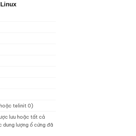
 Linux
oặc telinit 0)
 được lưu hoặc tất cả
c dung lượng ổ cứng đã