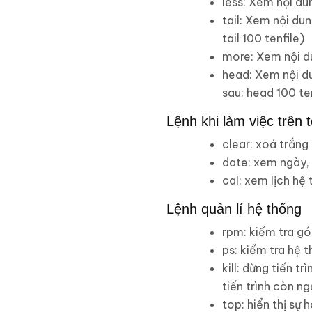
less: Xem nội du
tail: Xem nội du
tail 100 tenfile)
more: Xem nội du
head: Xem nội d
sau: head 100 te
Lệnh khi làm việc trên 
clear: xoá trắng
date: xem ngày, 
cal: xem lịch hệ 
Lệnh quản lí hệ thống
rpm: kiểm tra gó
ps: kiểm tra hệ t
kill: dừng tiến t
tiến trình còn ng
top: hiển thị sự 