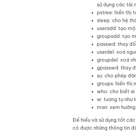
sử dụng các tài 
pstree: hiển thị 
sleep: cho hệ th
useradd: tạo mộ
groupadd: tạo m
passwd: thay đổ
userdel: xoá ngư
groupdel: xoá n
gpasswd: thay đ
su: cho phép đăn
groups: hiển thị 
who: cho biết a
w: tương tự như 
man: xem hướng 
Để hiểu và sử dụng tốt các
có được những thông tin đ