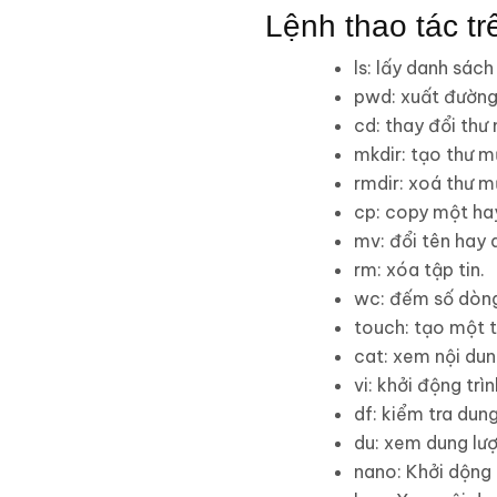
Lệnh thao tác trê
ls: lấy danh sác
pwd: xuất đường
cd: thay đổi thư
mkdir: tạo thư m
rmdir: xoá thư m
cp: copy một hay
mv: đổi tên hay 
rm: xóa tập tin.
wc: đếm số dòng,
touch: tạo một t
cat: xem nội dung
vi: khởi động trì
df: kiểm tra dung
du: xem dung lượ
nano: Khởi dộng 