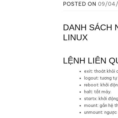
POSTED ON
09/04
DANH SÁCH 
LINUX
LỆNH LIÊN 
exit: thoát khỏi 
logout: tương tự 
reboot: khởi độn
halt: tắt máy.
startx: khởi độn
mount: gắn hệ th
unmount: ngược 