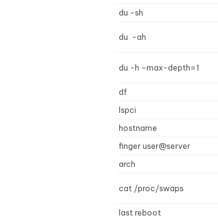
du -sh
du -ah
du -h –max-depth=1
df
lspci
hostname
finger user@server
arch
cat /proc/swaps
last reboot