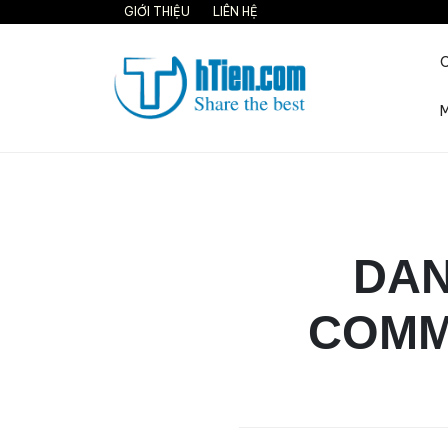
Skip
GIỚI THIỆU
LIÊN HỆ
to
content
M
Share the best on interne
DAN
COMM