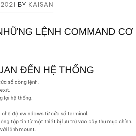
/2021
BY
KAISAN
NHỮNG LỆNH COMMAND CƠ 
QUAN ĐẾN HỆ THỐNG
cửa sổ dòng lệnh.
exit.
g lại hệ thống.
g chế độ xwindows từ cửa sổ terminal.
ống tập tin từ một thiết bị lưu trữ vào cây thư mục chính.
với lệnh mount.