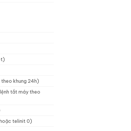
ot)
h theo khung 24h)
 lệnh tắt máy theo
)
oặc telinit 0)