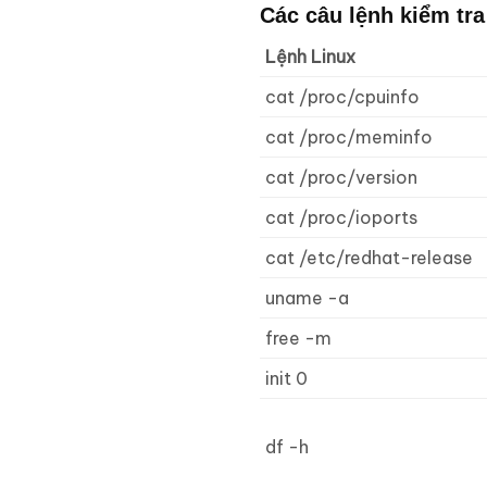
Các câu lệnh kiểm tra
Lệnh Linux
cat /proc/cpuinfo
cat /proc/meminfo
cat /proc/version
cat /proc/ioports
cat /etc/redhat-release
uname -a
free -m
init 0
df -h