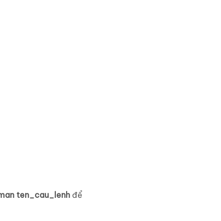
man ten_cau_lenh
để