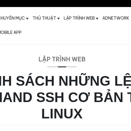
CHUYÊN MỤC
THỦ THUẬT
LẬP TRÌNH WEB
ADNETWORK
OBILE APP
t
LẬP TRÌNH WEB
H SÁCH NHỮNG L
AND SSH CƠ BẢN 
LINUX