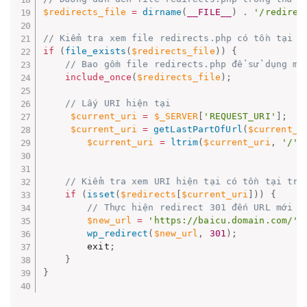
$redirects_file
=
dirname
(
__FILE__
)
.
'/redirec
// Kiểm tra xem file redirects.php có tồn tại k
if
(
file_exists
(
$redirects_file
)
)
{
// Bao gồm file redirects.php để sử dụng mả
include_once
(
$redirects_file
)
;
// Lấy URI hiện tại
$current_uri
=
$_SERVER
[
'REQUEST_URI'
]
;
$current_uri
=
getLastPartOfUrl
(
$current_u
$current_uri
=
ltrim
(
$current_uri
,
'/'
)
// Kiểm tra xem URI hiện tại có tồn tại tro
if
(
isset
(
$redirects
[
$current_uri
]
)
)
{
// Thực hiện redirect 301 đến URL mới
$new_url
=
'https://baicu.domain.com/'
.
wp_redirect
(
$new_url
,
301
)
;
        exit
;
}
}