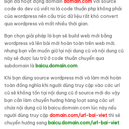
Bạn đã hoạt động domain
domain.com
với source
code do dev cũ viết ra là code thuần php không phải
của wordpress nên cấu trúc dữ liệu rất khó convert
qua wordpress và mất nhiều thời gian.
Bạn chọn giải pháp là bạn sẽ build web mới bằng
wordpress và lên bài mới hoàn toàn trên web mới,
nhưng bạn vẫn muốn giữ lại nội dung cũ và nội dung cũ
này sẽ được lưu trữ ở code thuần chuyển qua
subdomain là
baicu.domain.com
.
Khi bạn dùng source wordpress mới và làm mới hoàn
toàn đồng nghĩa khi người dùng truy cập vào các url
cũ sẽ không tồn tại nội dung cũ ở source mới do vậy
bạn cần làm chuyển hướng hàng loạt sang các url
chứa nội dung cũ là baicu.domain.com lúc này nếu
người dùng truy cập
domain.com/url-bai-viet
thì sẽ
chuyển hướng sang
baicu.domain.com/url-bai-viet