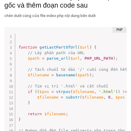
gốc và thêm đoạn code sau
chèn dưới cùng của file index.php nội dung bên dưới
function
getLastPartOfUrl
(
$url
)
{
// Lấy phần path của URL
$path
=
parse_url
(
$url
,
PHP_URL_PATH
)
;
// Tách chuỗi từ dấu '/' cuối cùng đến hết
$filename
=
basename
(
$path
)
;
// Tìm vị trí '.html' và cắt chuỗi
if
(
(
$pos
=
strpos
(
$filename
,
'.html'
)
)
!==
$filename
=
substr
(
$filename
,
0
,
$pos
+
}
return
$filename
;
}
// Đường dẫn đến file redirects.php trong thư m