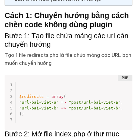
Cách 1: Chuyển hướng bằng cách
chèn code không dùng plugin
Bước 1: Tạo file chứa mảng các url cần
chuyển hướng
Tạo 1 file redirects.php là file chứa mảng các URL bạn
muốn chuyển hướng
$redirects
=
array
(
"url-bai-viet-a"
=
>
"post/url-bai-viet-a"
,
"url-bai-viet-b"
=
>
"post/url-bai-viet-b"
,
)
;
Bước 2: Mở file index.php ở thư mục