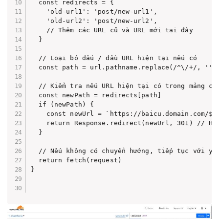
  const redirects = {

    'old-url1': 'post/new-url1',

    'old-url2': 'post/new-url2',

    // Thêm các URL cũ và URL mới tại đây

  }

  // Loại bỏ dấu / đầu URL hiện tại nếu có

  const path = url.pathname.replace(/^\/+/, '')

  // Kiểm tra nếu URL hiện tại có trong mảng chu
  const newPath = redirects[path]

  if (newPath) {

    const newUrl = `https://baicu.domain.com/${n
    return Response.redirect(newUrl, 301) // Hoặ
  }

  // Nếu không có chuyển hướng, tiếp tục với yêu
  return fetch(request)

}
