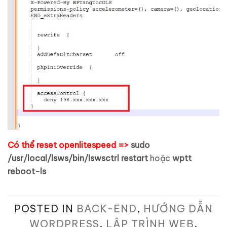
Có thể reset openlitespeed =>
sudo
/usr/local/lsws/bin/lswsctrl restart
hoặc
wptt
reboot-ls
POSTED IN
BACK-END
,
HƯỚNG DẪN
WORDPRESS
,
LẬP TRÌNH WEB
,