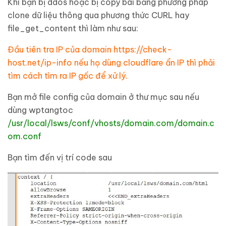
Khi bạn bị ddos hoặc bị copy bài bằng phương pháp
clone dữ liệu thông qua phương thức CURL hay
file_get_content thì làm như sau:
Đầu tiên tra IP của domain https://check-
host.net/ip-info nếu họ dùng cloudflare ẩn IP thì phải
tìm cách tìm ra IP gốc để xử lý.
Bạn mở file config của domain ở thư mục sau nếu
dùng wptangtoc
/usr/local/lsws/conf/vhosts/domain.com/domain.c
om.conf
Bạn tìm đến vị trí code sau