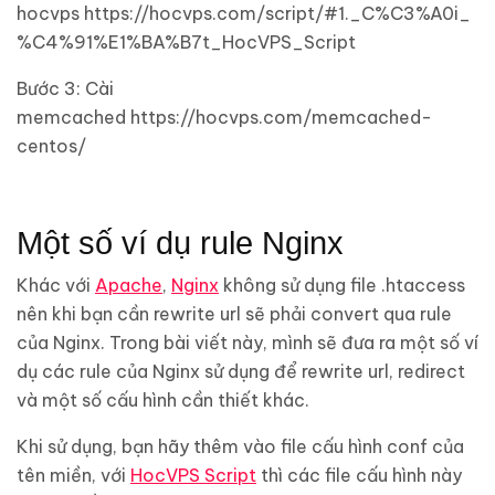
hocvps https://hocvps.com/script/#1._C%C3%A0i_
%C4%91%E1%BA%B7t_HocVPS_Script
Bước 3: Cài
memcached https://hocvps.com/memcached-
centos/
Một số ví dụ rule Nginx
Khác với
Apache
,
Nginx
không sử dụng file .htaccess
nên khi bạn cần rewrite url sẽ phải convert qua rule
của Nginx. Trong bài viết này, mình sẽ đưa ra một số ví
dụ các rule của Nginx sử dụng để rewrite url, redirect
và một số cấu hình cần thiết khác.
Khi sử dụng, bạn hãy thêm vào file cấu hình conf của
tên miền, với
HocVPS Script
thì các file cấu hình này