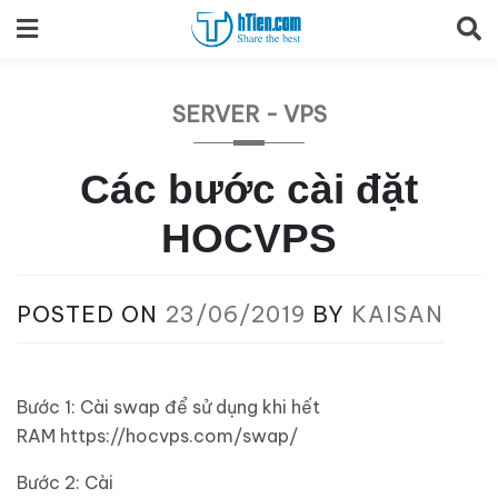
Skip
to
content
SERVER - VPS
Các bước cài đặt
HOCVPS
POSTED ON
23/06/2019
BY
KAISAN
Bước 1: Cài swap để sử dụng khi hết
RAM https://hocvps.com/swap/
Bước 2: Cài