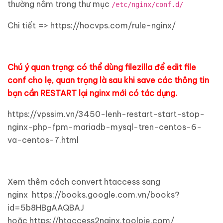
thường nằm trong thư mục
/etc/nginx/conf.d/
Chi tiết => https://hocvps.com/rule-nginx/
Chú ý quan trọng: có thể dùng filezilla để edit file
conf cho lẹ, quan trọng là sau khi save các thông tin
bạn cần RESTART lại nginx mới có tác dụng.
https://vpssim.vn/3450-lenh-restart-start-stop-
nginx-php-fpm-mariadb-mysql-tren-centos-6-
va-centos-7.html
Xem thêm cách convert htaccess sang
nginx https://books.google.com.vn/books?
id=5b8HBgAAQBAJ
hoặc https://htaccess2nginx.toolpie.com/