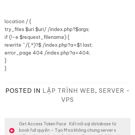
location / {
try_files $uri $uri/ /index.php?$args;
if (!-e $request_filename) {
rewrite ^/(.*)?$ /index.php?a=$1 last;
error_page 404 /index.php?a=404;
}
}
POSTED IN
LẬP TRÌNH WEB
,
SERVER -
VPS
Đ
Get Access Token Face
Kết nối sql database từ
book full quyền – Tạo M
xa không chung server s
i