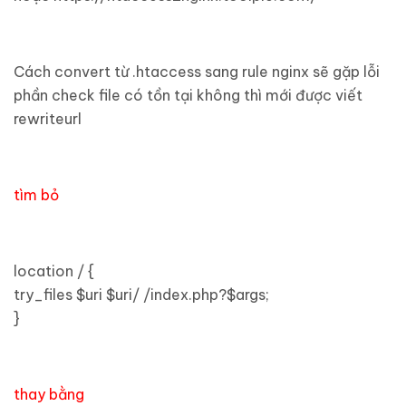
Cách convert từ .htaccess sang rule nginx sẽ gặp lỗi
phần check file có tồn tại không thì mới được viết
rewriteurl
tìm bỏ
location / {
try_files $uri $uri/ /index.php?$args;
}
thay bằng