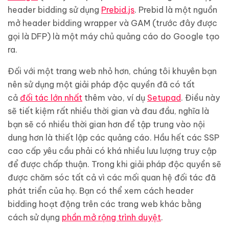
header bidding sử dụng
Prebid.js
. Prebid là một nguồn
mở header bidding wrapper và GAM (trước đây được
gọi là DFP) là một máy chủ quảng cáo do Google tạo
ra.
Đối với một trang web nhỏ hơn, chúng tôi khuyên bạn
nên sử dụng một giải pháp độc quyền đã có tất
cả
đối tác lớn nhất
thêm vào, ví dụ
Setupad
. Điều này
sẽ tiết kiệm rất nhiều thời gian và đau đầu, nghĩa là
bạn sẽ có nhiều thời gian hơn để tập trung vào nội
dung hơn là thiết lập các quảng cáo. Hầu hết các SSP
cao cấp yêu cầu phải có khá nhiều lưu lượng truy cập
để được chấp thuận. Trong khi giải pháp độc quyền sẽ
được chăm sóc tất cả vì các mối quan hệ đối tác đã
phát triển của họ. Bạn có thể xem cách header
bidding hoạt động trên các trang web khác bằng
cách sử dụng
phần mở rộng trình duyệt
.