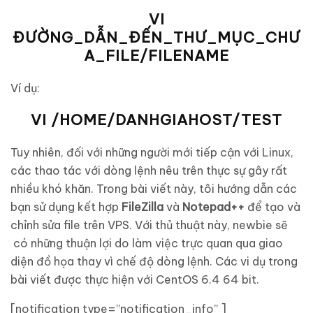
VI
ĐƯỜNG_DẪN_ĐẾN_THƯ_MỤC_CHƯ
A_FILE/FILENAME
Ví dụ:
VI /HOME/DANHGIAHOST/TEST
Tuy nhiên, đối với những người mới tiếp cận với Linux,
các thao tác với dòng lệnh nêu trên thực sự gây rất
nhiều khó khăn. Trong bài viết này, tôi hướng dẫn các
bạn sử dụng kết hợp
FileZilla
và
Notepad++
để tạo và
chỉnh sửa file trên VPS. Với thủ thuật này, newbie sẽ
có những thuận lợi do làm việc trực quan qua giao
diện đồ họa thay vì chế độ dòng lệnh. Các vi dụ trong
bài viết được thực hiện với CentOS 6.4 64 bit.
[notification type=”notification_info” ]