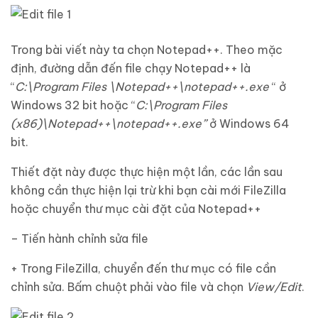
Trong bài viết này ta chọn Notepad++. Theo mặc
định, đường dẫn đến file chạy Notepad++ là
“
C:\Program Files \Notepad++\notepad++.exe
“ ở
Windows 32 bit hoặc “
C:\Program Files
(x86)\Notepad++\notepad++.exe”
ở Windows 64
bit.
Thiết đặt này được thực hiện một lần, các lần sau
không cần thực hiện lại trừ khi bạn cài mới FileZilla
hoặc chuyển thư mục cài đặt của Notepad++
– Tiến hành chỉnh sửa file
+ Trong FileZilla, chuyển đến thư mục có file cần
chỉnh sửa. Bấm chuột phải vào file và chọn
View/Edit
.