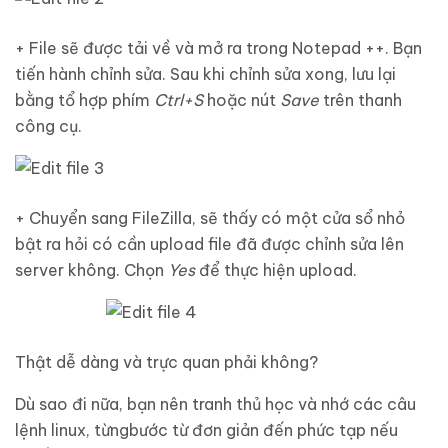
+ File sẽ được tải về và mở ra trong Notepad ++. Bạn
tiến hành chỉnh sửa. Sau khi chỉnh sửa xong, lưu lại
bằng tổ hợp phím
Ctrl+S
hoặc nút
Save
trên thanh
công cụ.
+ Chuyển sang FileZilla, sẽ thấy có một cửa sổ nhỏ
bật ra hỏi có cần upload file đã được chỉnh sửa lên
server không. Chọn
Yes
để thực hiện upload.
Thật dễ dàng và trực quan phải không?
Dù sao đi nữa, bạn nên tranh thủ học và nhớ các câu
lệnh linux, từngbước từ đơn giản đến phức tạp nếu