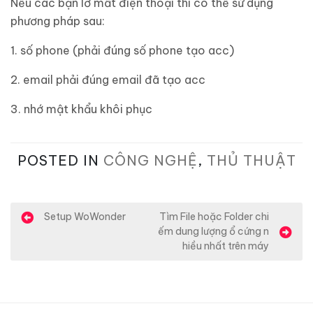
Nếu các bạn lỡ mất điện thoại thì có thể sử dụng
phương pháp sau:
1. số phone (phải đúng số phone tạo acc)
2. email phải đúng email đã tạo acc
3. nhớ mật khẩu khôi phục
POSTED IN
CÔNG NGHỆ
,
THỦ THUẬT
Đ
Setup WoWonder
Tìm File hoặc Folder chi
ếm dung lượng ổ cứng n
i
hiều nhất trên máy
ề
u
h