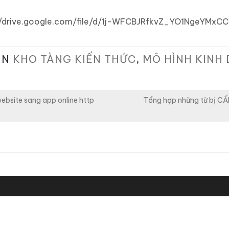
tps://drive.google.com/file/d/1j-WFCBJRfkvZ_YO1NgeYMxC
IN
KHO TÀNG KIẾN THỨC
,
MÔ HÌNH KINH
ebsite sang app online http
Tổng hợp những từ bị CẤM