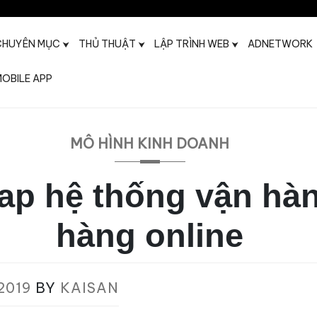
CHUYÊN MỤC
THỦ THUẬT
LẬP TRÌNH WEB
ADNETWORK
OBILE APP
t
MÔ HÌNH KINH DOANH
p hệ thống vận hà
hàng online
2019
BY
KAISAN