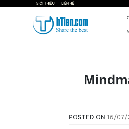
Skip
GIỚI THIỆU
LIÊN HỆ
to
content
M
Share the best on interne
Mindma
POSTED ON
16/07/