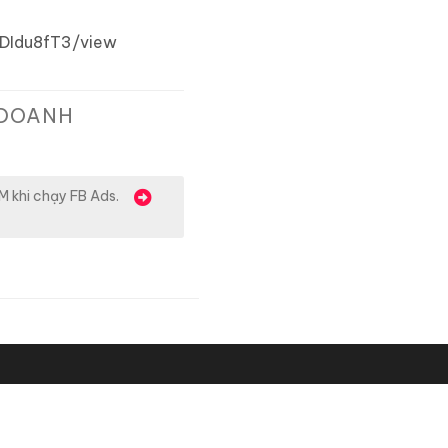
CDIdu8fT3/view
 DOANH
 khi chạy FB Ads.