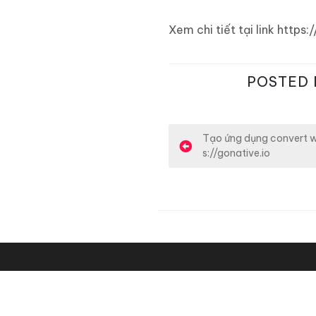
Xem chi tiết tại link ht
POSTED 
Đ
Tạo ứng dụng convert w
s://gonative.io
i
ề
u
h
ư
ớ