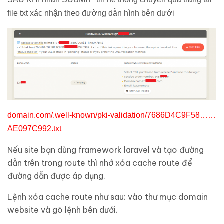
file txt xác nhận theo đường dẫn hình bên dưới
domain.com/.well-known/pki-validation/7686D4C9F58……
AE097C992.txt
Nếu site bạn dùng framework laravel và tạo đường
dẫn trên trong route thì nhớ xóa cache route để
đường dẫn được áp dụng.
Lệnh xóa cache route như sau: vào thư mục domain
website và gõ lệnh bên dưới.