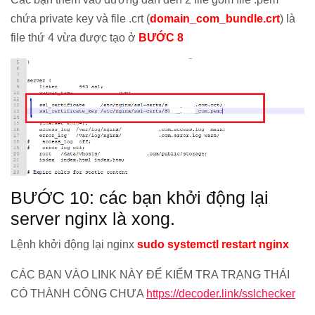
chứa private key và file .crt (
domain_com_bundle.crt
) là
file thứ 4 vừa được tạo ở
BƯỚC 8
BƯỚC 10: các bạn khởi động lại
server nginx là xong.
Lệnh khởi động lại nginx
sudo systemctl restart nginx
CÁC BẠN VÀO LINK NÀY ĐỂ KIỂM TRA TRẠNG THÁI
CÓ THÀNH CÔNG CHƯA
https://decoder.link/sslchecker