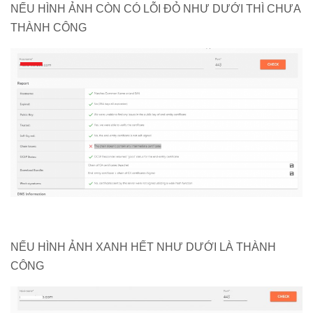
NẾU HÌNH ẢNH CÒN CÓ LỖI ĐỎ NHƯ DƯỚI THÌ CHƯA
THÀNH CÔNG
NẾU HÌNH ẢNH XANH HẾT NHƯ DƯỚI LÀ THÀNH
CÔNG