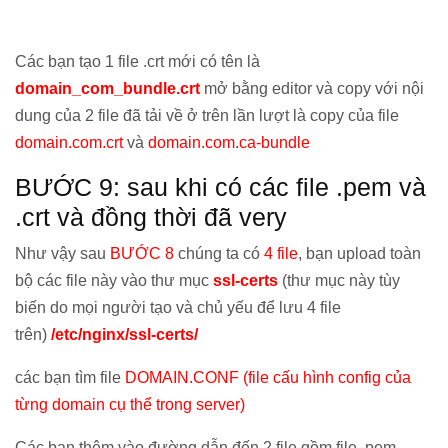
Các bạn tạo 1 file .crt mới có tên là
domain_com_bundle.crt
mở bằng editor và copy với nội
dung của 2 file đã tải về ở trên lần lượt là copy của file
domain.com.crt
và
domain.com.ca-bundle
BƯỚC 9: sau khi có các file .pem và
.crt và đồng thời đã very
Như vậy sau
BƯỚC 8
chúng ta có
4 file
, bạn upload toàn
bộ các file này vào thư mục
ssl-certs
(thư mục này tùy
biến do mọi người tạo và chủ yếu để lưu 4 file
trên)
/etc/nginx/ssl-certs/
các bạn tìm file
DOMAIN.CONF (file cấu hình config của
từng domain cụ thể trong server)
Các bạn thêm vào đường dẫn đến 2 file gồm file .pem