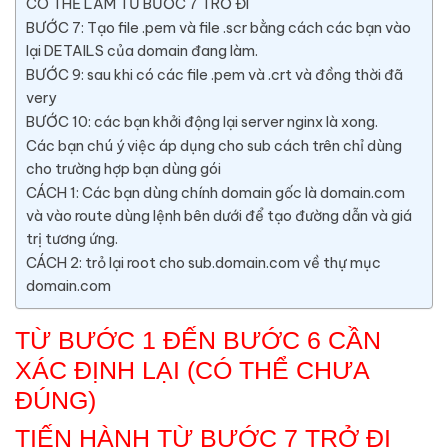
CÓ THỂ LÀM TỪ BƯỚC 7 TRỞ ĐI
BƯỚC 7: Tạo file .pem và file .scr bằng cách các bạn vào
lại DETAILS của domain đang làm.
BƯỚC 9: sau khi có các file .pem và .crt và đồng thời đã
very
BƯỚC 10: các bạn khởi động lại server nginx là xong.
Các bạn chú ý việc áp dụng cho sub cách trên chỉ dùng
cho trường hợp bạn dùng gói
CÁCH 1: Các bạn dùng chính domain gốc là domain.com
và vào route dùng lệnh bên dưới để tạo đường dẫn và giá
trị tương ứng.
CÁCH 2: trỏ lại root cho sub.domain.com về thự mục
domain.com
TỪ BƯỚC 1 ĐẾN BƯỚC 6 CẦN
XÁC ĐỊNH LẠI (CÓ THỂ CHƯA
ĐÚNG)
TIẾN HÀNH TỪ BƯỚC 7 TRỞ ĐI