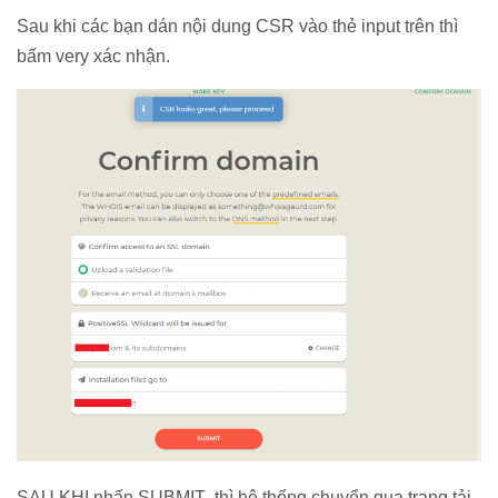
Sau khi các bạn dán nội dung CSR vào thẻ input trên thì
bấm very xác nhận.
SAU KHI nhấn SUBMIT thì hệ thống chuyển qua trang tải