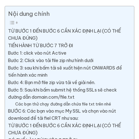
Nội dung chính
TỪ BƯỚC 1 ĐẾN BƯỚC 6 CẦN XÁC ĐỊNH LẠI (CÓ THỂ
CHƯA ĐÚNG)
TIẾN HÀNH TỪ BƯỚC 7 TRỞ ĐI
Bước 1: click vào nút Active
Bước 2: Click vào tải file zip như hình dưới
Bước 3: sau khi bấm tải sẽ xuất hiện nút ONWARDS để
tiến hành xác minh
Bước 4: Bạn mở file zip vừa tải về giải nén.
Bước 5: Sau khi bấm submit hệ thống SSLs sẽ check
đường dẫn domain.com/file.txt
Các bạn thử chạy đường dẫn chứa file txt trên nhé
BƯỚC 6: Các bạn vào mục My SSL và chọn vào nút
download để tải fiel CRT như sau:
TỪ BƯỚC 1 ĐẾN BƯỚC 6 CẦN XÁC ĐỊNH LẠI (CÓ THỂ
CHƯA ĐÚNG)