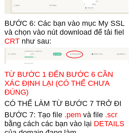
BƯỚC 6: Các bạn vào mục My SSL
và chọn vào nút download để tải fiel
CRT
như sau:
TỪ BƯỚC 1 ĐẾN BƯỚC 6 CẦN
XÁC ĐỊNH LẠI (CÓ THỂ CHƯA
ĐÚNG)
CÓ THỂ LÀM TỪ BƯỚC 7 TRỞ ĐI
BƯỚC 7: Tạo file
.pem
và file
.scr
bằng cách các bạn vào lại
DETAILS
của domain đang làm.