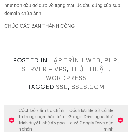
như ban đầu để đưa về trạng thái lúc đầu đúng của sub
domain chứa ảnh.
CHÚC CÁC BẠN THÀNH CÔNG
POSTED IN
LẬP TRÌNH WEB
,
PHP
,
SERVER - VPS
,
THỦ THUẬT
,
WORDPRESS
TAGGED
SSL
,
SSLS.COM
Đ
Cách bỏ kiểm tra chính
Cách lưu file tất cả file
tả trong soạn thảo trên
Google Drive người khá
i
trình duyệt, chữ đỏ gạc
c về Google Drive của
ề
h chân
mình