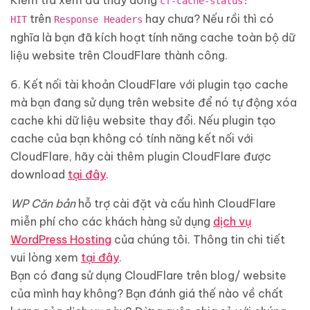
Kiểm tra xem đã thấy dòng
cf-cache-status:
trên
hay chưa? Nếu rồi thì có
HIT
Response Headers
nghĩa là bạn đã kích hoạt tính năng cache toàn bộ dữ
liệu website trên CloudFlare thành công.
6. Kết nối tài khoản CloudFlare với plugin tạo cache
mà bạn đang sử dụng trên website để nó tự động xóa
cache khi dữ liệu website thay đổi. Nếu plugin tạo
cache của bạn không có tính năng kết nối với
CloudFlare, hãy cài thêm plugin CloudFlare được
download
tại đây
.
WP Căn bản
hỗ trợ cài đặt và cấu hình CloudFlare
miễn phí cho các khách hàng sử dụng
dịch vụ
WordPress Hosting
của chúng tôi. Thông tin chi tiết
vui lòng xem
tại đây
.
Bạn có đang sử dụng CloudFlare trên blog/ website
của mình hay không? Bạn đánh giá thế nào về chất