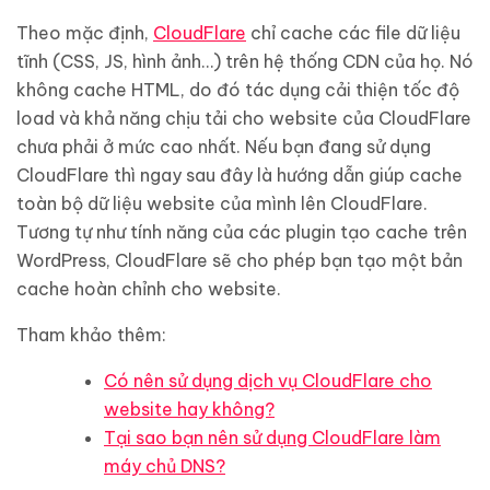
Theo mặc định,
CloudFlare
chỉ cache các file dữ liệu
tĩnh (CSS, JS, hình ảnh…) trên hệ thống CDN của họ. Nó
không cache HTML, do đó tác dụng cải thiện tốc độ
load và khả năng chịu tải cho website của CloudFlare
chưa phải ở mức cao nhất. Nếu bạn đang sử dụng
CloudFlare thì ngay sau đây là hướng dẫn giúp cache
toàn bộ dữ liệu website của mình lên CloudFlare.
Tương tự như tính năng của các plugin tạo cache trên
WordPress, CloudFlare sẽ cho phép bạn tạo một bản
cache hoàn chỉnh cho website.
Tham khảo thêm:
Có nên sử dụng dịch vụ CloudFlare cho
website hay không?
Tại sao bạn nên sử dụng CloudFlare làm
máy chủ DNS?