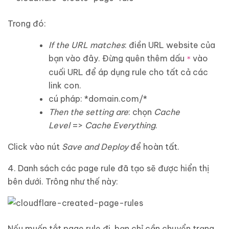
Trong đó:
If the URL matches
: điền URL website của
bạn vào đây. Đừng quên thêm dấu
vào
*
cuối URL để áp dụng rule cho tất cả các
link con.
cú pháp: *domain.com/*
Then the setting are
: chọn
Cache
Level
=>
Cache Everything
.
Click vào nút
Save and Deploy
để hoàn tất.
4. Danh sách các page rule đã tạo sẽ được hiển thị
bên dưới. Trông như thế này:
Nếu muốn tắt page rule đi, bạn chỉ cần chuyển trạng