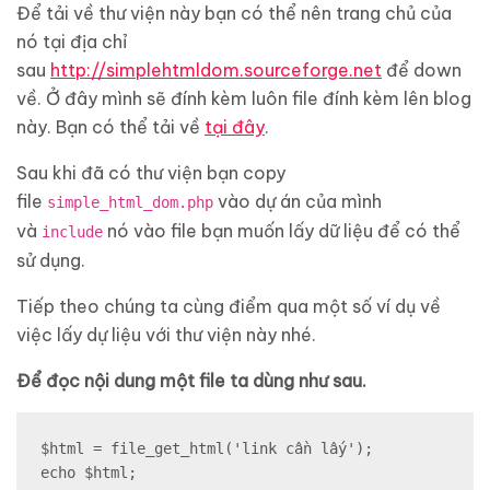
Để tải về thư viện này bạn có thể nên trang chủ của
nó tại địa chỉ
sau
http://simplehtmldom.sourceforge.net
để down
về. Ở đây mình sẽ đính kèm luôn file đính kèm lên blog
này. Bạn có thể tải về
tại đây
.
Sau khi đã có thư viện bạn copy
file
vào dự án của mình
simple_html_dom.php
và
nó vào file bạn muốn lấy dữ liệu để có thể
include
sử dụng.
Tiếp theo chúng ta cùng điểm qua một số ví dụ về
việc lấy dự liệu với thư viện này nhé.
Để đọc nội dung một file ta dùng như sau.
$html = file_get_html('link cần lấy');

echo $html;