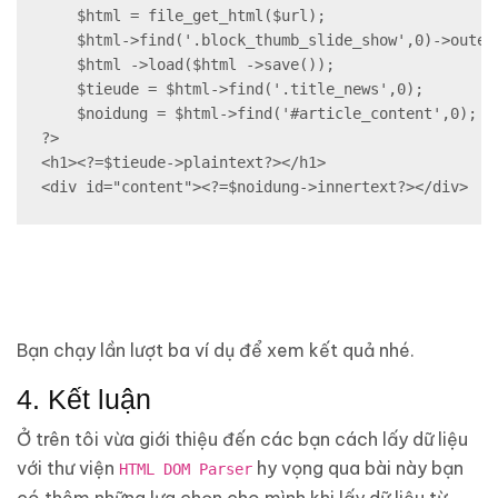
    $html = file_get_html($url);

    $html->find('.block_thumb_slide_show',0)->outert
    $html ->load($html ->save());

    $tieude = $html->find('.title_news',0);

    $noidung = $html->find('#article_content',0);

?>

<h1><?=$tieude->plaintext?></h1>

<div id="content"><?=$noidung->innertext?></div>
Bạn chạy lần lượt ba ví dụ để xem kết quả nhé.
4. Kết luận
Ở trên tôi vừa giới thiệu đến các bạn cách lấy dữ liệu
với thư viện
hy vọng qua bài này bạn
HTML DOM Parser
có thêm những lựa chọn cho mình khi lấy dữ liệu từ