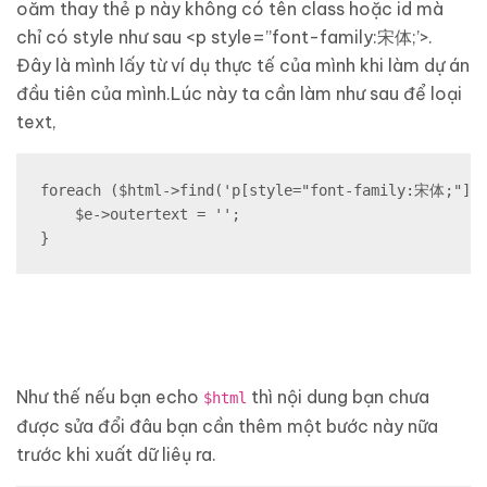
oăm thay thẻ p này không có tên class hoặc id mà
chỉ có style như sau <p style=”font-family:宋体;’>.
Đây là mình lấy từ ví dụ thực tế của mình khi làm dự án
đầu tiên của mình.Lúc này ta cần làm như sau để loại
text,
foreach ($html->find('p[style="font-family:宋体;"]')
    $e->outertext = '';

}
Như thế nếu bạn echo
thì nội dung bạn chưa
$html
được sửa đổi đâu bạn cần thêm một bước này nữa
trước khi xuất dữ liêụ ra.