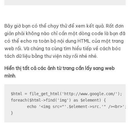
Bây giờ bạn có thể chạy thử để xem kết quả. Rất đơn
giản phải không nào chỉ cần một dòng code là bạn đã
có thể echo ra toàn bộ nội dung HTML của một trang
web rồi. Và chúng ta cùng tìm hiểu tiếp về cách bóc
tách dữ liệu bằng thư viện này rồi nhé nhé.
Hiển thị tất cả các ảnh từ trang cần lấy sang web
mình
.
$html = file_get_html('http://www.google.com/');

foreach($html->find('img') as $element) {

       echo '<img src="'.$element->src.'" /><br>';

}