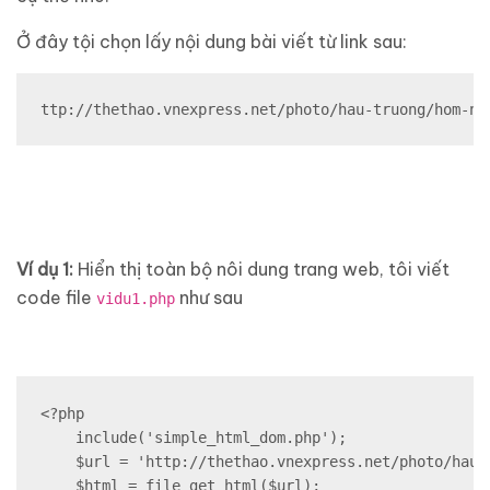
Ở đây tội chọn lấy nội dung bài viết từ link sau:
ttp://thethao.vnexpress.net/photo/hau-truong/hom-na
Ví dụ 1:
Hiển thị toàn bộ nôi dung trang web, tôi viết
code file
như sau
vidu1.php
<?php

    include('simple_html_dom.php');

    $url = 'http://thethao.vnexpress.net/photo/hau-
    $html = file_get_html($url);
