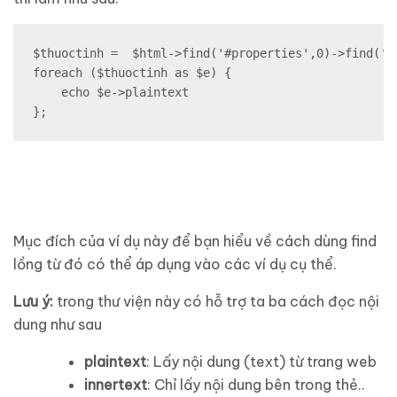
$thuoctinh =  $html->find('#properties',0)->find('li
foreach ($thuoctinh as $e) {

    echo $e->plaintext

};
Mục đích của ví dụ này để bạn hiểu về cách dùng find
lồng từ đó có thể áp dụng vào các ví dụ cụ thể.
Lưu ý:
trong thư viện này có hỗ trợ ta ba cách đọc nội
dung như sau
plaintext
: Lấy nội dung (text) từ trang web
innertext
: Chỉ lấy nội dung bên trong thẻ..