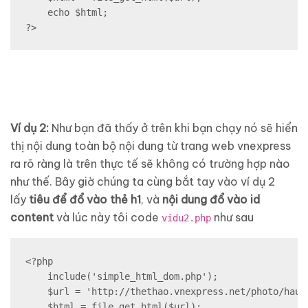
    echo $html;

?>
Ví dụ 2:
Như bạn đã thấy ở trên khi bạn chạy nó sẽ hiển
thị nội dung toàn bộ nội dung từ trang web vnexpress
ra rõ ràng là trên thực tế sẽ không có trường hợp nào
như thế. Bây giờ chúng ta cùng bắt tay vào ví dụ 2
lấy
tiêu để đổ vào thẻ h1
, và
nội dung đổ vào id
content
và lúc này tôi code
như sau
vidu2.php
<?php

    include('simple_html_dom.php');

    $url = 'http://thethao.vnexpress.net/photo/hau-
    $html = file_get_html($url);
