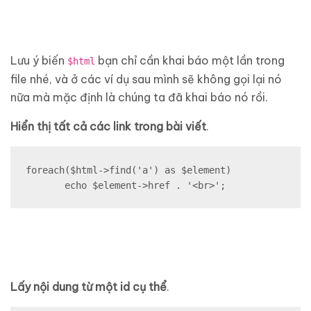
Lưu ý biến
bạn chỉ cần khai báo một lần trong
$html
file nhé, và ở các ví dụ sau mình sẽ không gọi lại nó
nữa mà mặc định là chúng ta đã khai báo nó rồi.
Hiển thị tất cả các link trong bài viết
.
foreach($html->find('a') as $element) 

       echo $element->href . '<br>';
Lấy nội dung từ một id cụ thể
.