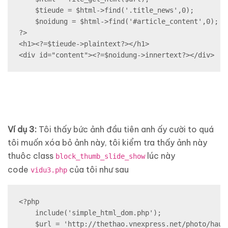
    $tieude = $html->find('.title_news',0);

    $noidung = $html->find('#article_content',0);

?>

<h1><?=$tieude->plaintext?></h1>

<div id="content"><?=$noidung->innertext?></div>
Ví dụ 3:
Tôi thấy bức ảnh đầu tiên anh ấy cười to quá
tôi muốn xóa bỏ ảnh này, tôi kiểm tra thấy ảnh này
thuôc class
lúc này
block_thumb_slide_show
code
của tôi như sau
vidu3.php
<?php

    include('simple_html_dom.php');

    $url = 'http://thethao.vnexpress.net/photo/hau-