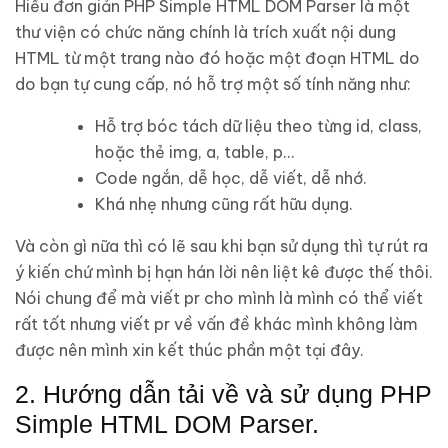
Hiểu đơn giản PHP Simple HTML DOM Parser là một
thư viện có chức năng chính là trích xuất nội dung
HTML từ một trang nào đó hoặc một đoạn HTML do
do bạn tự cung cấp, nó hỗ trợ một số tính năng như:
Hỗ trợ bóc tách dữ liệu theo từng id, class,
hoặc thẻ img, a, table, p…
Code ngắn, dễ học, dễ viết, dễ nhớ.
Khá nhẹ nhưng cũng rất hữu dụng.
Và còn gì nữa thì có lẽ sau khi bạn sử dụng thì tự rút ra
ý kiến chứ mình bị hạn hán lời nên liệt kê được thế thôi.
Nói chung để mà viết pr cho mình là mình có thể viết
rất tốt nhưng viết pr về vấn đề khác mình không làm
được nên mình xin kết thúc phần một tại đây.
2. Hướng dẫn tải về và sử dụng PHP
Simple HTML DOM Parser.