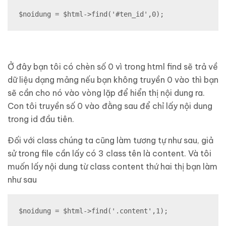
$noidung = $html->find('#ten_id',0);
Ở đây bạn tôi có chèn số 0 vì trong html find sẽ trả về
dữ liệu dạng mảng nếu bạn không truyền 0 vào thì bạn
sẽ cần cho nó vào vòng lặp để hiển thị nội dung ra.
Con tôi truyền số 0 vào đằng sau để chỉ lấy nội dung
trong id đầu tiên.
Đối với class chúng ta cũng làm tương tự như sau, giả
sử trong file cần lấy có 3 class tên là content. Và tôi
muốn lấy nội dung từ class content thứ hai thị bạn làm
như sau
$noidung = $html->find('.content',1);