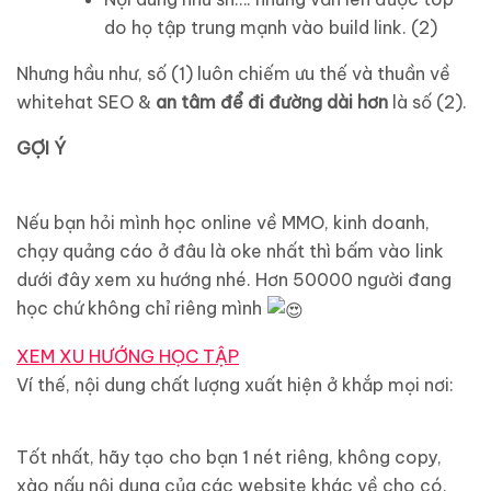
do họ tập trung mạnh vào build link. (2)
Nhưng hầu như, số (1) luôn chiếm ưu thế và thuần về
whitehat SEO &
an tâm để đi đường dài hơn
là số (2).
GỢI Ý
Nếu bạn hỏi mình học online về MMO, kinh doanh,
chạy quảng cáo ở đâu là oke nhất thì bấm vào link
dưới đây xem xu hướng nhé. Hơn 50000 người đang
học chứ không chỉ riêng mình
XEM XU HƯỚNG HỌC TẬP
Ví thế, nội dung chất lượng xuất hiện ở khắp mọi nơi:
Tốt nhất, hãy tạo cho bạn 1 nét riêng, không copy,
xào nấu nội dung của các website khác về cho có.