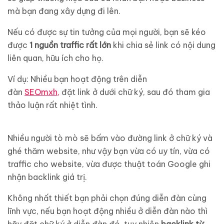
mà bạn đang xây dựng đi lên.
Nếu có được sự tin tưởng của mọi người, bạn sẽ kéo
được
1 nguồn traffic rất lớn
khi chia sẻ link có nội dung
liên quan, hữu ích cho họ.
Ví dụ: Nhiều bạn hoạt động trên diễn
đàn
SEOmxh,
đặt link ở dưới chữ ký, sau đó tham gia
thảo luận rất nhiệt tình.
Nhiều người tò mò sẽ bấm vào đường link ở chữ ký và
ghé thăm website, như vậy bạn vừa có uy tín, vừa có
traffic cho website, vừa được thuật toán Google ghi
nhận backlink giá trị.
Không nhất thiết bạn phải chọn đúng diễn đàn cùng
lĩnh vực, nếu bạn hoạt động nhiều ở diễn đàn nào thì
hãy đặt chữ ký ở diễn đàn đó, tuy nhiên
backlink từ