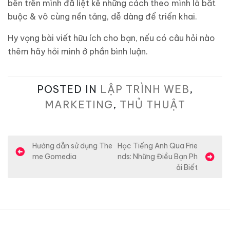
bên trên mình đã liệt kê những cách theo mình là bắt
buộc & vô cùng nền tảng, dễ dàng để triển khai.
Hy vọng bài viết hữu ích cho bạn, nếu có câu hỏi nào
thêm hãy hỏi mình ở phần bình luận.
POSTED IN
LẬP TRÌNH WEB
,
MARKETING
,
THỦ THUẬT
Đ
Hướng dẫn sử dụng The
Học Tiếng Anh Qua Frie
me Gomedia
nds: Những Điều Bạn Ph
i
ải Biết
ề
u
h
ư