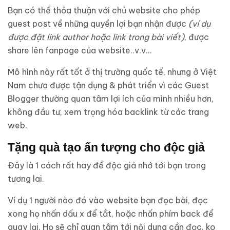
Bạn có thể thỏa thuận với chủ website cho phép
guest post về những quyền lợi bạn nhận được
(ví dụ
được đặt link author hoặc link trong bài viết)
, được
share lên fanpage của website..v.v…
Mô hình này rất tốt ở thị trường quốc tế, nhưng ở Việt
Nam chưa được tận dụng & phát triển vì các Guest
Blogger thường quan tâm lợi ích của mình nhiều hơn,
không đầu tư, xem trọng hóa backlink từ các trang
web.
Tặng quà tạo ấn tượng cho độc giả
Đây là 1 cách rất hay để độc giả nhớ tới bạn trong
tương lai.
Ví dụ 1 người nào đó vào website bạn đọc bài, đọc
xong họ nhấn dấu x để tắt, hoặc nhấn phím back để
quay lại. Họ sẽ chỉ quan tâm tới nội dung cần đọc, ko