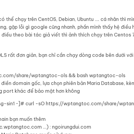
ó thể chạy trên CentOS, Debian, Ubuntu …. cá nhân thì mì
ùng, gặp lỗi gì google cũng nhanh, phần mình thấy hệ điều
 điều theo bài tác giả viết thì ảnh thích chạy trên Centos
S rất đơn giản, bạn chỉ cần chạy dòng code bên dưới với
c.com/share/wptangtoc-ols && bash wptangtoc-ols
u điền domain gốc, lựa chọn phiên bản Maria Database, k
ng port khác để bảo mật hơn không
-sin1 ~
]
# curl -sO https://wptangtoc.com/share/wpta
ain bạn muốn thê
m
c.
wptangtoc
.
com
…
)
:
ngoirungdui.
com