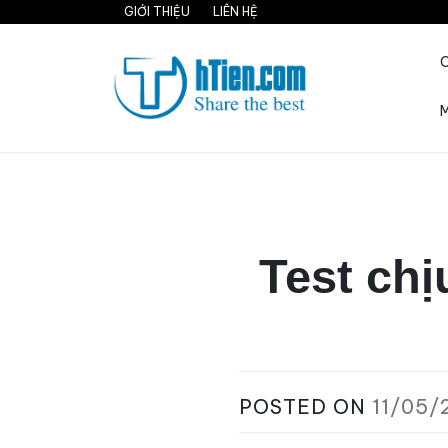
Skip
GIỚI THIỆU
LIÊN HỆ
to
content
M
Share the best on interne
Test chị
POSTED ON
11/05/