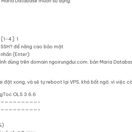
n Maria Database muốn sử dụng:
n
[
1
–
4
]
:
1
t SSH? để nâng cao bảo mật
 nhấ
n
(
Enter
)
:
ình dùng trên domain ngoirungdui.com, bản Maria Database
 đặt xong, và sẽ tự reboot lại VPS, khá bất ngờ, vì việc c
ngToc OLS
3.6
.
6
—————————-
—————————–
%
)