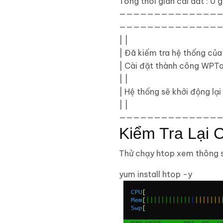
Tong thoi gian cai dat
:
0
g
———————————————
———————————————
|
|
|
Đã kiếm tra hệ thống của
|
Cài đặt thành công WP
|
|
|
Hệ thống sẽ khởi động lại
|
|
———————————————
Kiểm Tra Lại 
Thử chạy htop xem thông số
yum install htop -y