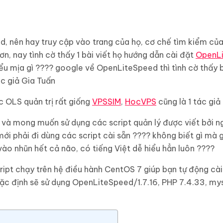
, nên hay truy cập vào trang của họ, cơ chế tìm kiểm của
n, nay tình cờ thấy 1 bài viết họ hướng dẫn cài đặt
OpenL
u mịa gì ???? google về OpenLiteSpeed thì tình cờ thấy bà
c giả Gia Tuấn
c OLS quản trị rất giống
VPSSIM
,
HocVPS
cũng là 1 tác giả
h và mong muốn sử dụng các script quản lý được viết bởi n
mới phải đi dùng các script cài sẵn ???? không biết gì mà gi
vào nhũn hết cả não, có tiếng Việt dễ hiểu hẳn luôn ????
ript chạy trên hệ điều hành CentOS 7 giúp bạn tự động cà
ặc định sẽ sử dụng OpenLiteSpeed/1.7.16, PHP 7.4.33, mysq