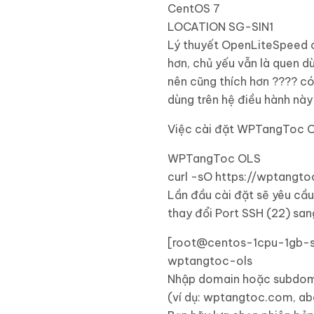
CentOS
7
LOCATION SG-SIN1
Lý thuyết OpenLiteSpeed c
hơn, chủ yếu vẫn là quen d
nên cũng thích hơn ???? có
dùng trên hệ điều hành này
Việc cài đặt WPTangToc OL
WPTangToc OLS
curl -sO https:
//wptangto
Lần đầu cài đặt sẽ yêu cầ
thay đổi Port SSH (22) sa
[
root@centos-1cpu-1gb-sg
wptangtoc-ols
Nhập domain hoặc subdom
(
ví dụ: wptangtoc.
com
, ab