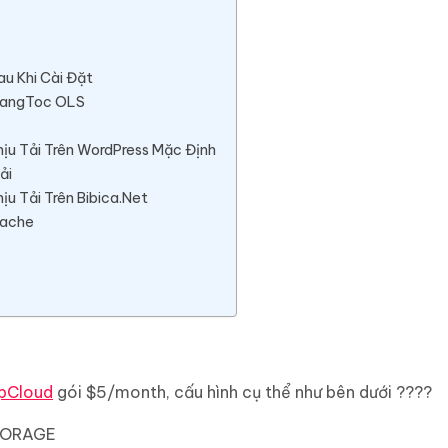
au Khi Cài Đặt
TangToc OLS
ịu Tải Trên WordPress Mặc Định
ải
u Tải Trên Bibica.Net
Cache
pCloud
gói $5/month, cấu hình cụ thể như bên dưới ????
TORAGE