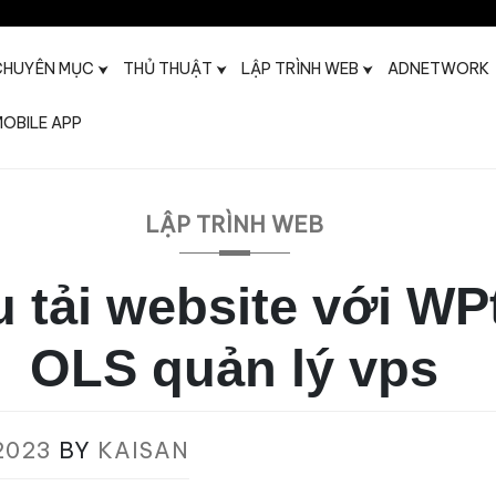
CHUYÊN MỤC
THỦ THUẬT
LẬP TRÌNH WEB
ADNETWORK
OBILE APP
t
LẬP TRÌNH WEB
u tải website với W
OLS quản lý vps
2023
BY
KAISAN