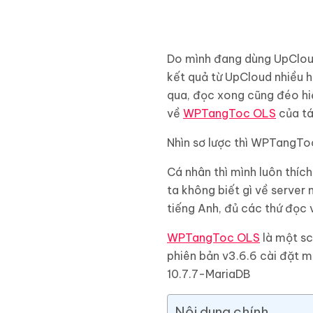
Do mình đang dùng UpCloud
kết quả từ UpCloud nhiều hơ
qua, đọc xong cũng đéo hiể
về
WPTangToc OLS
của tá
Nhìn sơ lược thì WPTangTo
Cá nhân thì mình luôn thíc
ta không biết gì về server 
tiếng Anh, đủ các thứ đọc 
WPTangToc OLS
là một sc
phiên bản v3.6.6 cài đặt m
10.7.7-MariaDB
Nội dung chính