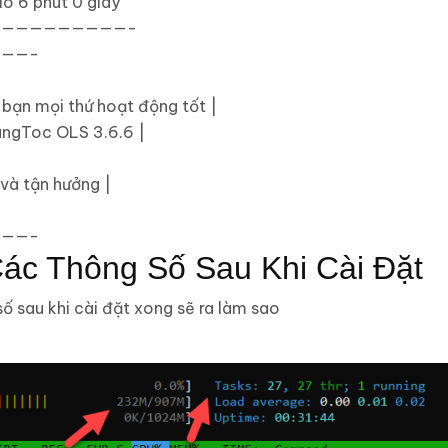
io
6
phut
0
giay
—————————-
——-
 bạn mọi thứ hoạt động tốt
|
TangToc OLS
3.6
.
6
|
 và tận hưởng
|
——-
Các Thông Số Sau Khi Cài Đặt
 sau khi cài đặt xong sẽ ra làm sao