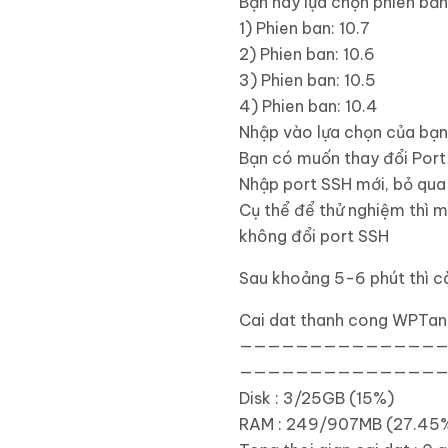
Bạn hãy lựa chọn phiên bả
1
)
Phien ban:
10.7
2
)
Phien ban:
10.6
3
)
Phien ban:
10.5
4
)
Phien ban:
10.4
Nhập vào lựa chọn của bạ
Bạn có muốn thay đổi Por
Nhập port SSH mới, bỏ qua
Cụ thể để thử nghiệm thì m
không đổi port SSH
Sau khoảng 5-6 phút thì cài
Cai dat thanh cong WPTa
———————————————
———————————————
Disk
:
3
/
25GB
(
15
%
)
RAM
:
249
/
907MB
(
27.45