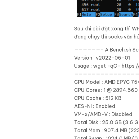
Sau khi cài đặt xong thì 
đang chạy thì socks văn hó
——————– A Bench.
sh
Sc
Version
:
v2022-
06
–
01
Usage
:
wget -qO- https:
/
———————————————
CPU Model
:
AMD EPYC
75
CPU Cores
:
1
@
2894.560
CPU Cache
:
512
KB
AES-NI
:
Enabled
VM-x/AMD-V
:
Disabled
Total Disk
:
25.0
GB
(
3.6
G
Total Mem
:
907.4
MB
(
22
Total Swap
:
1024.0
MB
(
0