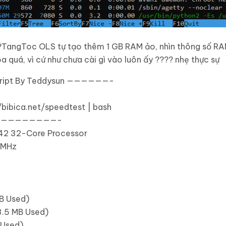
WPTangToc OLS tự tạo thêm 1 GB RAM ảo, nhìn thông số RA
a quá, vì cứ như chưa cài gì vào luôn ấy ???? nhẹ thực sự
ript By Teddysun ——————-
/bibica.net/speedtest | bash
————————-
42
32
-Core Processor
MHz
B Used
)
3.5
MB Used
)
Used
)