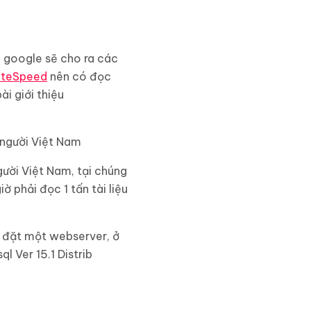
 google sẽ cho ra các
iteSpeed
nên có đọc
i giới thiệu
 người Việt Nam
gười Việt Nam, tại chúng
ờ phải đọc 1 tấn tài liệu
i đặt một webserver, ở
l Ver 15.1 Distrib