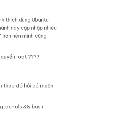
nh thích dùng Ubuntu
 hành này cập nhập nhiều
 7 hơn nên mình cũng
 quyền root ????
èm theo đó hỏi có muốn
ngtoc-ols && bash