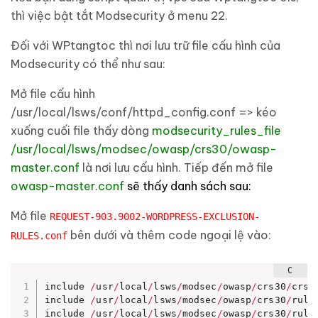
thì việc bật tắt Modsecurity ở menu 22.
Đối với WPtangtoc thì nơi lưu trữ file cấu hình của
Modsecurity có thể như sau:
Mở file cấu hình
/usr/local/lsws/conf/httpd_config.conf => kéo
xuống cuối file thấy dòng
modsecurity_rules_file
/usr/local/lsws/modsec/owasp/crs30/owasp-
master.conf
là nơi lưu cấu hình. Tiếp đến mở file
owasp-master.conf
sẽ thấy danh sách sau:
Mở file
REQUEST-903.9002-WORDPRESS-EXCLUSION-
bên dưới và thêm code ngoại lệ vào:
RULES.conf
include 
/
usr
/
local
/
lsws
/
modsec
/
owasp
/
crs30
/
crs
-
include 
/
usr
/
local
/
lsws
/
modsec
/
owasp
/
crs30
/
rule
include 
/
usr
/
local
/
lsws
/
modsec
/
owasp
/
crs30
/
rule