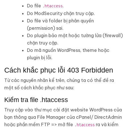
Do file
.
.htaccess
Do ModSecurity chặn truy cập.
Do file và folder bị phân quyền
(permission) sai.
Do plugin bảo mật hoặc tường lửa (firewall)
chặn truy cập.
Do mã nguồn WordPress, theme hoặc
plugin bị lỗi.
Cách khắc phục lỗi 403 Forbidden
Từ các nguyên nhân kể trên, chúng ta có thể đề ra
một số cách khắc phục như sau:
Kiểm tra file .htaccess
Truy cập vào thư mục cài đặt website WordPress của
bạn thông qua File Manager của cPanel/ DirectAdmin
hoặc phần mềm FTP => mở file
ra và kiểm
.htaccess