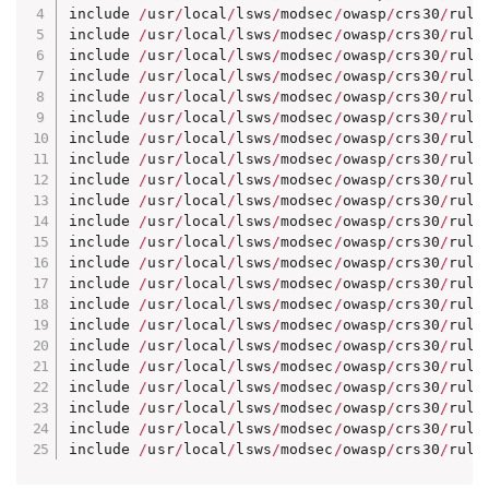
include 
/
usr
/
local
/
lsws
/
modsec
/
owasp
/
crs30
/
rule
include 
/
usr
/
local
/
lsws
/
modsec
/
owasp
/
crs30
/
rule
include 
/
usr
/
local
/
lsws
/
modsec
/
owasp
/
crs30
/
rule
include 
/
usr
/
local
/
lsws
/
modsec
/
owasp
/
crs30
/
rule
include 
/
usr
/
local
/
lsws
/
modsec
/
owasp
/
crs30
/
rule
include 
/
usr
/
local
/
lsws
/
modsec
/
owasp
/
crs30
/
rule
include 
/
usr
/
local
/
lsws
/
modsec
/
owasp
/
crs30
/
rule
include 
/
usr
/
local
/
lsws
/
modsec
/
owasp
/
crs30
/
rule
include 
/
usr
/
local
/
lsws
/
modsec
/
owasp
/
crs30
/
rule
include 
/
usr
/
local
/
lsws
/
modsec
/
owasp
/
crs30
/
rule
include 
/
usr
/
local
/
lsws
/
modsec
/
owasp
/
crs30
/
rule
include 
/
usr
/
local
/
lsws
/
modsec
/
owasp
/
crs30
/
rule
include 
/
usr
/
local
/
lsws
/
modsec
/
owasp
/
crs30
/
rule
include 
/
usr
/
local
/
lsws
/
modsec
/
owasp
/
crs30
/
rule
include 
/
usr
/
local
/
lsws
/
modsec
/
owasp
/
crs30
/
rule
include 
/
usr
/
local
/
lsws
/
modsec
/
owasp
/
crs30
/
rule
include 
/
usr
/
local
/
lsws
/
modsec
/
owasp
/
crs30
/
rule
include 
/
usr
/
local
/
lsws
/
modsec
/
owasp
/
crs30
/
rule
include 
/
usr
/
local
/
lsws
/
modsec
/
owasp
/
crs30
/
rule
include 
/
usr
/
local
/
lsws
/
modsec
/
owasp
/
crs30
/
rule
include 
/
usr
/
local
/
lsws
/
modsec
/
owasp
/
crs30
/
rule
include 
/
usr
/
local
/
lsws
/
modsec
/
owasp
/
crs30
/
rule