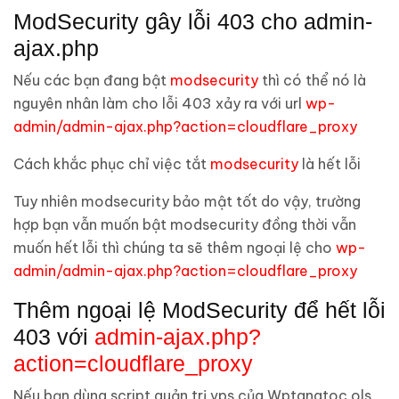
ModSecurity gây lỗi 403 cho admin-
ajax.php
Nếu các bạn đang bật
modsecurity
thì có thể nó là
nguyên nhân làm cho lỗi 403 xảy ra với url
wp-
admin/admin-ajax.php?action=cloudflare_proxy
Cách khắc phục chỉ việc tắt
modsecurity
là hết lỗi
Tuy nhiên modsecurity bảo mật tốt do vậy, trường
hợp bạn vẫn muốn bật modsecurity đồng thời vẫn
muốn hết lỗi thì chúng ta sẽ thêm ngoại lệ cho
wp-
admin/admin-ajax.php?action=cloudflare_proxy
Thêm ngoại lệ ModSecurity để hết lỗi
403 với
admin-ajax.php?
action=cloudflare_proxy
Nếu bạn dùng script quản trị vps của Wptangtoc ols,