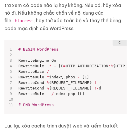
tra xem có code nào lạ hay không. Nếu có, hãy xóa
nó đi. Nếu không chắc chắn về nội dung của
file
, hãy thử xóa toàn bộ và thay thế bằng
.htaccess
code mặc định của WordPress:
# BEGIN WordPress
RewriteEngine On

RewriteRule 
.
*
-
[
E
=
HTTP_AUTHORIZATION
:
%
{
HTTP
:
A
RewriteBase 
/
RewriteRule 
^
index\
.
php$ 
-
[
L
]
RewriteCond 
%
{
REQUEST_FILENAME
}
!
-
f

RewriteCond 
%
{
REQUEST_FILENAME
}
!
-
d

RewriteRule 
.
/
index
.
php 
[
L
]
# END WordPress
Lưu lại, xóa cache trình duyệt web và kiểm tra kết