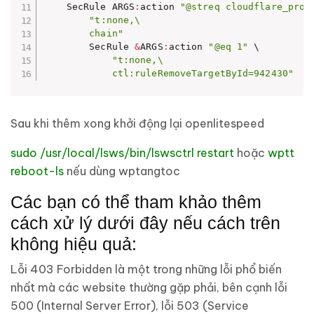
    SecRule ARGS
:
action 
"@streq cloudflare_prox
"t:none,\

        chain"
        SecRule 
&
ARGS
:
action 
"@eq 1"
 \

"t:none,\

            ctl:ruleRemoveTargetById=942430"
Sau khi thêm xong khởi động lại openlitespeed
sudo /usr/local/lsws/bin/lswsctrl restart
hoặc
wptt
reboot-ls
nếu dùng wptangtoc
Các bạn có thể tham khảo thêm
cách xử lý dưới đây nếu cách trên
không hiệu quả:
Lỗi 403 Forbidden là một trong những lỗi phổ biến
nhất mà các website thường gặp phải, bên cạnh lỗi
500 (Internal Server Error), lỗi 503 (Service