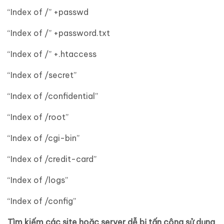
“Index of /” +passwd
“Index of /” +password.txt
“Index of /” +.htaccess
“Index of /secret”
“Index of /confidential”
“Index of /root”
“Index of /cgi-bin”
“Index of /credit-card”
“Index of /logs”
“Index of /config”
Tìm kiếm các site hoặc server dễ bị tấn công sử dụng