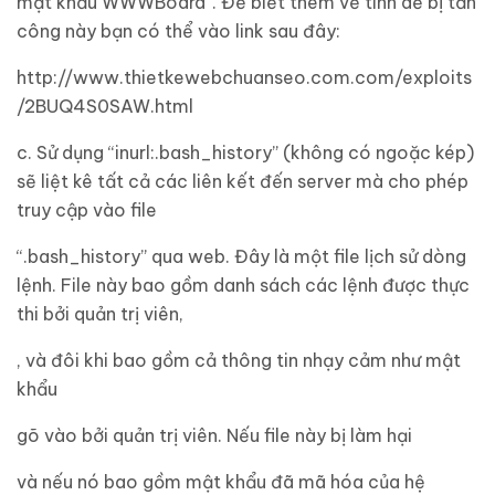
mật khẩu WWWBoard”. Để biết thêm về tính dễ bị tấn
công này bạn có thể vào link sau đây:
http://www.thietkewebchuanseo.com.com/exploits
/2BUQ4S0SAW.html
c. Sử dụng “inurl:.bash_history” (không có ngoặc kép)
sẽ liệt kê tất cả các liên kết đến server mà cho phép
truy cập vào file
“.bash_history” qua web. Đây là một file lịch sử dòng
lệnh. File này bao gồm danh sách các lệnh được thực
thi bởi quản trị viên,
, và đôi khi bao gồm cả thông tin nhạy cảm như mật
khẩu
gõ vào bởi quản trị viên. Nếu file này bị làm hại
và nếu nó bao gồm mật khẩu đã mã hóa của hệ