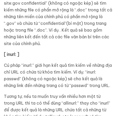
site:gov confidential” (không có ngoặc kép) sẽ tìm
kiếm những file có phẩn mở rộng là “.doc” trong tất cả
những tên miền của chính phủ có phần mở rộng là
“.gov” và chứa từ “confidential”(bí mật) trong trang
hoặc trong file “.doc”. Ví dụ . Kết quả sẽ bao gồm
những liên kết đến tất cả các file văn bản bí trên các
site của chính phủ.
[ inurl: ]
Cú pháp “inurl:” giới hạn kết quả tìm kiếm về những địa
chỉ URL có chứa từ khóa tìm kiếm. Ví dụ: “inurl:
passwd” (không có ngoặc kép) sẽ cho kết quả là
những link đến những trang có từ “passwd” trong URL.
Tương tự, nếu ta muốn truy vấn nhiều hơn một từ
trong URL thì ta có thể dùng “allinurl:” thay cho “inurl”
để được kết quả là những URL chứa tất cả những từ