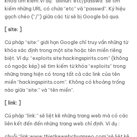
khóa tìm kiếm.Ví dụ: “allinurl: etc/passwd“ sẽ tìm
kiếm những URL có chứa “etc” và “passwd”. Ký hiệu
gạch chéo (“/”) giữa các từ sẽ bị Google bỏ qua.
[ site: ]
Cú pháp “site:” giới hạn Google chỉ truy vấn những từ
khóa xác định trong một site hoặc tên miền riêng
biệt. Ví dụ: “exploits site:hackingspirits.com” (không
có ngoặc kép) sẽ tìm kiếm từ khóa “exploits” trong
những trang hiện có trong tất cả các link của tên
miền “hackingspirits.com”. Không có khoảng trống
nào giữa “site:” và “tên miền”.
[ link: ]
Cú pháp “link:” sẽ liệt kê những trang web mà có các
liên kết đến đến những trang web chỉ định. Ví dụ :
chuỗi “link:www.thietkewebchuanseo.com”sẽ liệt kê