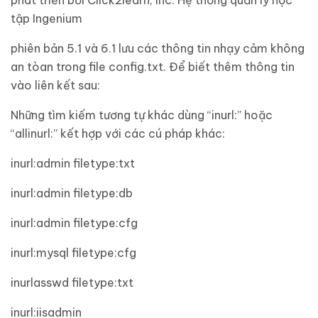
phát triển bởi Click2learn, Inc. Hệ thống quản lý học
tập Ingenium
phiên bản 5.1 và 6.1 lưu các thông tin nhạy cảm không
an tòan trong file config.txt. Để biết thêm thông tin
vào liên kết sau:
Những tìm kiếm tương tự khác dùng “inurl:” hoặc
“allinurl:” kết hợp với các cú pháp khác:
inurl:admin filetype:txt
inurl:admin filetype:db
inurl:admin filetype:cfg
inurl:mysql filetype:cfg
inurl
asswd filetype:txt
inurl:iisadmin