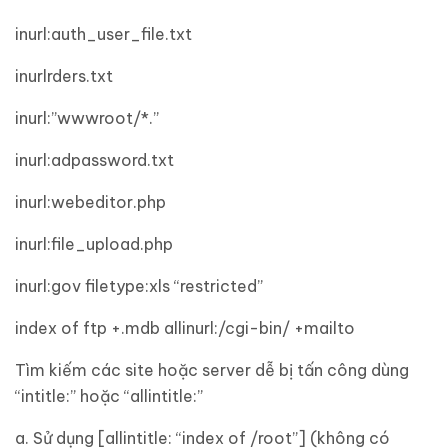
inurl:auth_user_file.txt
inurl
rders.txt
inurl:”wwwroot/*.”
inurl:adpassword.txt
inurl:webeditor.php
inurl:file_upload.php
inurl:gov filetype:xls “restricted”
index of ftp +.mdb allinurl:/cgi-bin/ +mailto
Tìm kiếm các site hoặc server dễ bị tấn công dùng
“intitle:” hoặc “allintitle:”
a. Sử dụng [allintitle: “index of /root”] (không có