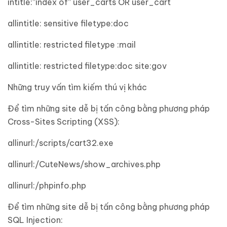
intitle:”index of” user_carts OR user_cart
allintitle: sensitive filetype:doc
allintitle: restricted filetype :mail
allintitle: restricted filetype:doc site:gov
Những truy vấn tìm kiếm thú vị khác
Để tìm những site dễ bị tấn công bằng phương pháp
Cross-Sites Scripting (XSS):
allinurl:/scripts/cart32.exe
allinurl:/CuteNews/show_archives.php
allinurl:/phpinfo.php
Để tìm những site dễ bị tấn công bằng phương pháp
SQL Injection: