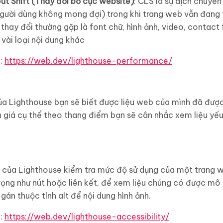
ut Shift (Thay đổi bố cục website)
: CLS là sự dịch chuyển
gười dùng không mong đợi) trong khi trang web vẫn đang 
 thay đổi thường gặp là font chữ, hình ảnh, video, contac
vài loại nội dung khác
:
https://web.dev/lighthouse-performance/
ủa Lighthouse bạn sẽ biết được liệu web của mình đã được 
 giá cụ thể theo thang điểm bạn sẽ cân nhắc xem liệu yếu
p của Lighthouse kiểm tra mức độ sử dụng của một trang 
rọng như nút hoặc liên kết, để xem liệu chúng có được mô
gán thuộc tính alt để nội dung hình ảnh.
:
https://web.dev/lighthouse-accessibility/