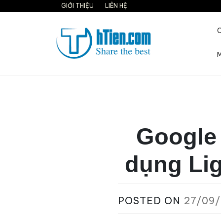
Skip
GIỚI THIỆU
LIÊN HỆ
to
content
M
Share the best on interne
Google 
dụng Lig
POSTED ON
27/09