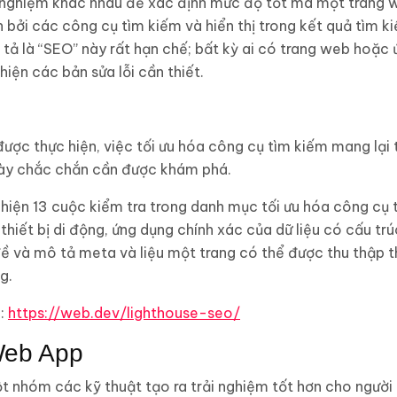
 nghiệm khác nhau để xác định mức độ tốt mà một trang
n bởi các công cụ tìm kiếm và hiển thị trong kết quả tìm k
ả là “SEO” này rất hạn chế; bất kỳ ai có trang web hoặc
iện các bản sửa lỗi cần thiết.
được thực hiện, việc tối ưu hóa công cụ tìm kiếm mang lại 
 này chắc chắn cần được khám phá.
hiện 13 cuộc kiểm tra trong danh mục tối ưu hóa công cụ 
 thiết bị di động, ứng dụng chính xác của dữ liệu có cấu tr
 đề và mô tả meta và liệu một trang có thể được thu thập 
g.
:
https://web.dev/lighthouse-seo/
Web App
t nhóm các kỹ thuật tạo ra trải nghiệm tốt hơn cho người