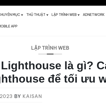
CHUYÊN MỤC
THỦ THUẬT
LẬP TRÌNH WEB
ADNETWORK
OBILE APP
t
LẬP TRÌNH WEB
Lighthouse là gì? 
hthouse để tối ưu 
/2023
BY
KAISAN