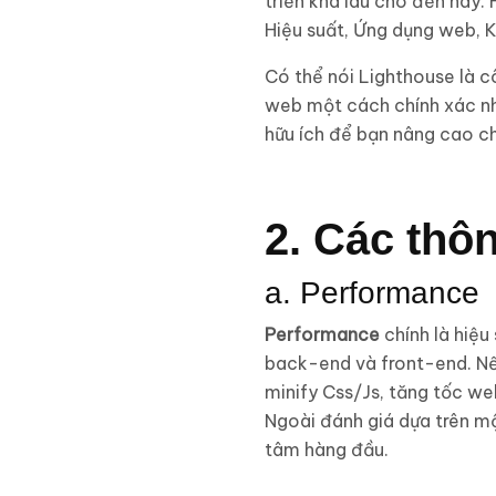
triển khá lâu cho đến nay. 
Hiệu suất, Ứng dụng web, 
Có thể nói Lighthouse là c
web một cách chính xác nh
hữu ích để bạn nâng cao c
2. Các thô
a. Performance
Performance
chính là hiệu
back-end và front-end. Nế
minify Css/Js, tăng tốc w
Ngoài đánh giá dựa trên một
tâm hàng đầu.