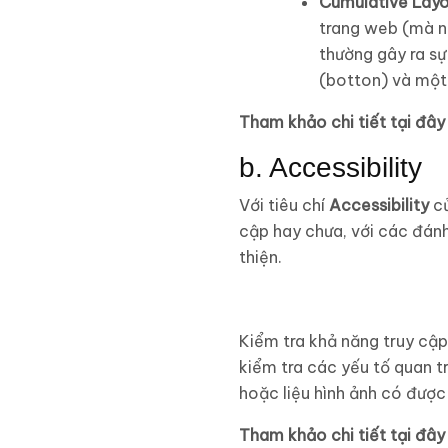
Cumulative Layo
trang web (mà n
thường gây ra sự
(botton) và một 
Tham khảo chi tiết tại đây
b. Accessibility
Với tiêu chí
Accessibility
c
cập hay chưa, với các đánh
thiện.
Kiểm tra khả năng truy cậ
kiểm tra các yếu tố quan t
hoặc liệu hình ảnh có được 
Tham khảo chi tiết tại đây