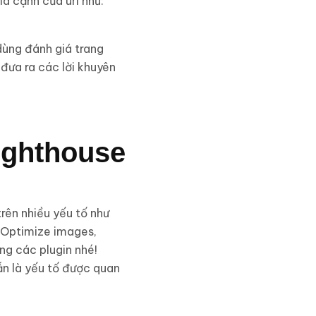
ía cạnh của url như:
dùng đánh giá trang
đưa ra các lời khuyên
Lighthouse
trên nhiều yếu tố như
 Optimize images,
ng các plugin nhé!
ẫn là yếu tố được quan