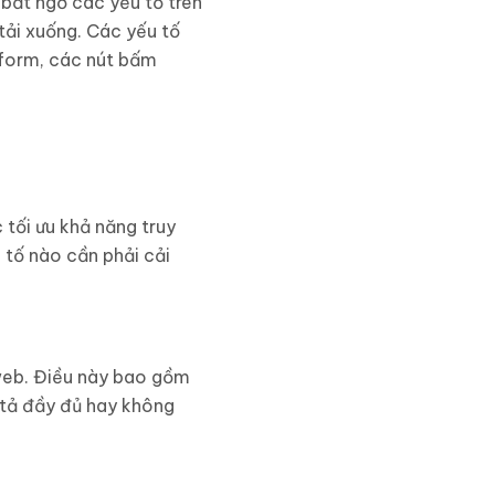
 bất ngờ các yếu tố trên
tải xuống. Các yếu tố
t form, các nút bấm
tối ưu khả năng truy
 tố nào cần phải cải
web. Điều này bao gồm
 tả đầy đủ hay không