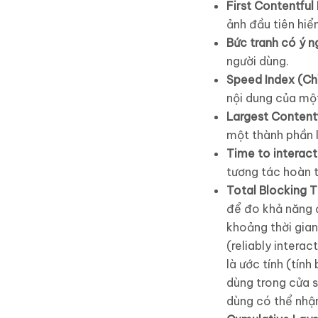
First Contentful
ảnh đầu tiên hiể
Bức tranh có ý n
người dùng.
Speed Index (Chỉ
nội dung của một
Largest Contentfu
một thành phần l
Time to interact
tương tác hoàn t
Total Blocking T
để đo khả năng đ
khoảng thời gian
(reliably intera
là ước tính (tín
dùng trong cửa sổ
dùng có thể nhậ