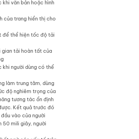
ớc khi văn bản hoặc hình
nh của trang hiển thị cho
 để thể hiện tốc độ tải
ời gian tải hoàn tất của
ng
ớc khi người dùng có thể
ùng làm trung tâm, dùng
mức độ nghiêm trọng của
năng tương tác ổn định
được. Kết quả trước đó
i đầu vào của người
n 50 mili giây, người