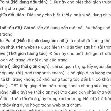
 Paint (Nội dung đầu tiên)
: Điều này cho biết thời gian trư
n thị cho người dùng.
ghĩa đầu tiên
: Điều này cho biết thời gian khi nội dung chí
 số tốc độ)
: Chỉ số tốc độ cung cấp một số liệu thống nhất
 trang.
l Paint (Hiển thị nội dung lớn nhất)
: là chỉ số đo lường th
ớn nhất trên website được hiển thị đầu tiên sau khi tải tra
ive (Thời gian tương tác)
: Điều này cho biết thời gian trư
oàn với trang và nội dung của trang.
ime (Tổng thời gian chặn)
: chỉ số quan trọng, lấy người d
áp ứng tải (load responsiveness), vì nó giúp định lượng 
 từ khi trang không có khả năng tương tác đến khi có khả 
ctive)- TBT thấp giúp đảm bảo trang nhanh chóng sử dụng 
h bằng mili giây) về thời gian một ứng dụng cần phản ứng vớ
 tính toán tối đa 5 giây trong khi tải trang. Nếu độ trễ trê
n thấy ứng dụng hoặc trang web quá chậm.