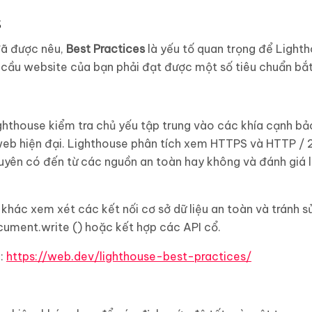
s
đã được nêu,
Best Practices
là yếu tố quan trọng để Light
 cầu website của bạn phải đạt được một số tiêu chuẩn bắ
ighthouse kiểm tra chủ yếu tập trung vào các khía cạnh b
 web hiện đại. Lighthouse phân tích xem HTTPS và HTTP / 
uyên có đến từ các nguồn an toàn hay không và đánh giá l
hác xem xét các kết nối cơ sở dữ liệu an toàn và tránh s
cument.write () hoặc kết hợp các API cổ.
:
https://web.dev/lighthouse-best-practices/