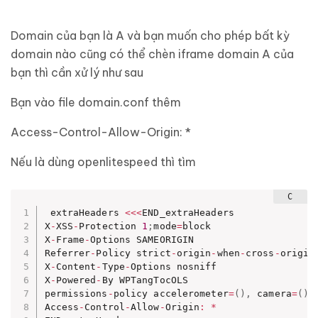
Domain của bạn là A và bạn muốn cho phép bất kỳ
domain nào cũng có thể chèn iframe domain A của
bạn thì cần xử lý như sau
Bạn vào file domain.conf thêm
Access-Control-Allow-Origin: *
Nếu là dùng openlitespeed thì tìm
 extraHeaders 
<<
<
END_extraHeaders

X
-
XSS
-
Protection 
1
;
mode
=
block

X
-
Frame
-
Options SAMEORIGIN

Referrer
-
Policy strict
-
origin
-
when
-
cross
-
origin

X
-
Content
-
Type
-
Options nosniff

X
-
Powered
-
By WPTangTocOLS

permissions
-
policy accelerometer
=
(
)
,
 camera
=
(
)
,
Access
-
Control
-
Allow
-
Origin
:
*