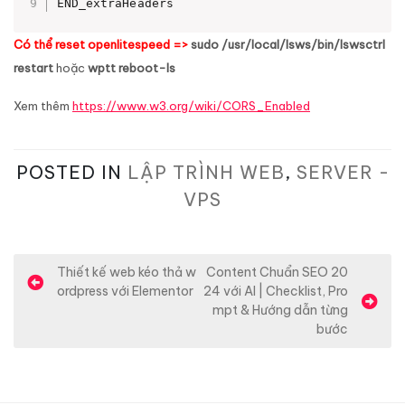
END_extraHeaders
Có thể reset openlitespeed =>
sudo /usr/local/lsws/bin/lswsctrl
restart
hoặc
wptt reboot-ls
Xem thêm
https://www.w3.org/wiki/CORS_Enabled
POSTED IN
LẬP TRÌNH WEB
,
SERVER -
VPS
Đ
Thiết kế web kéo thả w
Content Chuẩn SEO 20
ordpress với Elementor
24 với AI | Checklist, Pro
i
mpt & Hướng dẫn từng
ề
bước
u
h