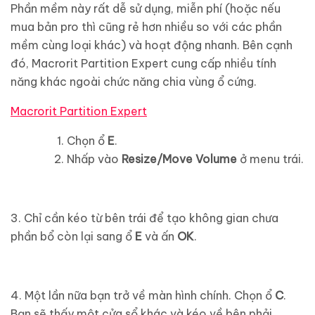
Phần mềm này rất dễ sử dụng, miễn phí (hoặc nếu
mua bản pro thì cũng rẻ hơn nhiều so với các phần
mềm cùng loại khác) và hoạt động nhanh. Bên cạnh
đó, Macrorit Partition Expert cung cấp nhiều tính
năng khác ngoài chức năng chia vùng ổ cứng.
Macrorit Partition Expert
Chọn ổ
E
.
Nhấp vào
Resize/Move Volume
ở menu trái.
3. Chỉ cần kéo từ bên trái để tạo không gian chưa
phần bổ còn lại sang ổ
E
và ấn
OK
.
4. Một lần nữa bạn trở về màn hình chính. Chọn ổ
C
.
Bạn sẽ thấy một cửa sổ khác và kéo về bên phải.