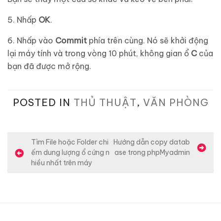
5. Nhấp
OK
.
6. Nhấp vào
Commit
phía trên cùng. Nó sẽ khởi động
lại máy tính và trong vòng 10 phút, không gian ổ
C
của
bạn đã được mở rộng.
POSTED IN
THỦ THUẬT
,
VĂN PHÒNG
Đ
Tìm File hoặc Folder chi
Hướng dẫn copy datab
ếm dung lượng ổ cứng n
ase trong phpMyadmin
i
hiều nhất trên máy
ề
u
h
ư