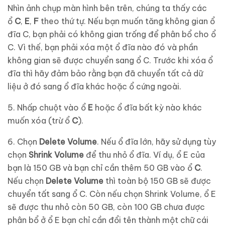
Nhìn ảnh chụp màn hình bên trên, chúng ta thấy các
ổ
C
,
E
,
F
theo thứ tự. Nếu bạn muốn tăng không gian ổ
đĩa C, bạn phải có không gian trống để phân bổ cho ổ
C. Vì thế, bạn phải xóa một ổ đĩa nào đó và phần
không gian sẽ được chuyển sang ổ C. Trước khi xóa ổ
đĩa thì hãy đảm bảo rằng bạn đã chuyển tất cả dữ
liệu ở đó sang ổ đĩa khác hoặc ổ cứng ngoài.
5. Nhấp chuột vào ổ
E
hoặc ổ đĩa bất kỳ nào khác
muốn xóa (trừ ổ
C
).
6. Chọn
Delete Volume
. Nếu ổ đĩa lớn, hãy sử dụng tùy
chọn
Shrink Volume
để thu nhỏ ổ đĩa. Ví dụ, ổ E của
bạn là 150 GB và bạn chỉ cần thêm 50 GB vào ổ
C
.
Nếu chọn
Delete Volume
thì toàn bộ 150 GB sẽ được
chuyển tất sang ổ C. Còn nếu chọn Shrink Volume, ổ E
sẽ được thu nhỏ còn 50 GB, còn 100 GB chưa được
phân bổ ở ổ E bạn chỉ cần đổi tên thành một chữ cái