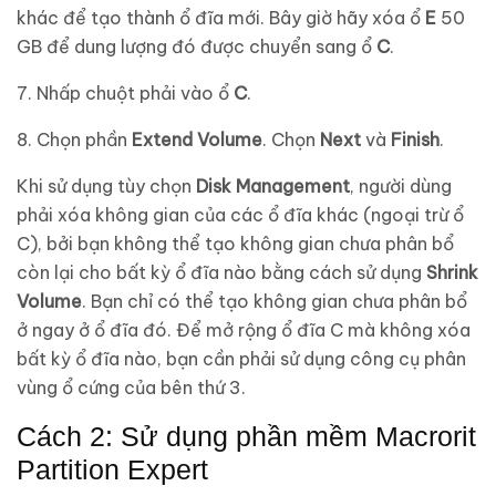
khác để tạo thành ổ đĩa mới. Bây giờ hãy xóa ổ
E
50
GB để dung lượng đó được chuyển sang ổ
C
.
7. Nhấp chuột phải vào ổ
C
.
8. Chọn phần
Extend Volume
. Chọn
Next
và
Finish
.
Khi sử dụng tùy chọn
Disk Management
, người dùng
phải xóa không gian của các ổ đĩa khác (ngoại trừ ổ
C), bởi bạn không thể tạo không gian chưa phân bổ
còn lại cho bất kỳ ổ đĩa nào bằng cách sử dụng
Shrink
Volume
. Bạn chỉ có thể tạo không gian chưa phân bổ
ở ngay ở ổ đĩa đó. Để mở rộng ổ đĩa C mà không xóa
bất kỳ ổ đĩa nào, bạn cần phải sử dụng công cụ phân
vùng ổ cứng của bên thứ 3.
Cách 2: Sử dụng phần mềm Macrorit
Partition Expert