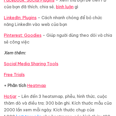
Facebook: Social Plugins
– Xem thử bạn bè trên FB
của bạn đã thích, chia sẻ,
bình luận
gì
LinkedIn: Plugins
– Cách nhanh chóng để bỏ chức
năng LinkedIn vào web của bạn
Pinterest: Goodies
– Giúp người dùng theo dõi và chia
sẻ công việc
Xem thêm:
Social Media Sharing Tools
Free Trials
+ Phân tích
Heatmap
Hotjar
– Lên đến 3 heatsmap, phễu, hình thức, cuộc
thăm dò và điều tra; 300 bản ghi. Kích thước mẫu của
2000 lần xem mỗi ngày. Kích thước chụp của