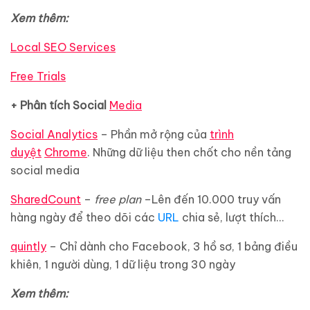
Xem thêm:
Local SEO Services
Free Trials
+ Phân tích Social
Media
Social Analytics
– Phần mở rộng của
trình
duyệt
Chrome
. Những dữ liệu then chốt cho nền tảng
social media
SharedCount
–
free plan
–Lên đến 10.000 truy vấn
hàng ngày để theo dõi các
URL
chia sẻ, lượt thích…
quintly
– Chỉ dành cho Facebook, 3 hồ sơ, 1 bảng điều
khiên, 1 người dùng, 1 dữ liệu trong 30 ngày
Xem thêm: