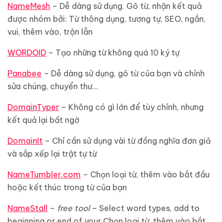
NameMesh
– Dễ dàng sử dụng. Gõ từ, nhận kết quả
được nhóm bởi: Từ thông dụng, tương tự, SEO, ngắn,
vui, thêm vào, trộn lẫn
WORDOID
– Tạo những từ không quá 10 ký tự
Panabee
– Dễ dàng sử dụng, gõ từ của bạn và chỉnh
sửa chúng, chuyển thư…
DomainTyper
– Không có gì lớn để tùy chỉnh, nhưng
kết quả lại bất ngờ
DomainIt
– Chỉ cần sử dụng vài từ đồng nghĩa đơn giả
và sắp xếp lại trật tự từ
NameTumbler.com
– Chọn loại từ, thêm vào bắt đầu
hoặc kết thúc trong từ của bạn
NameStall
–
free tool
– Select word types, add to
beginning or end of your Chọn loại từ, thêm vào bắt