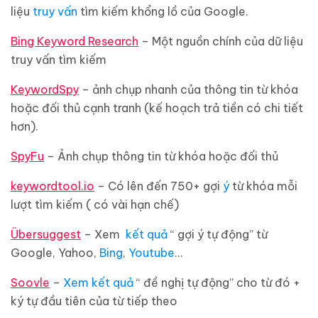
liệu
truy vấn
tìm kiếm khổng lồ của Google.
Bing Keyword Research
– Một nguồn chính của dữ liệu
truy vấn tìm kiếm
KeywordSpy
– ảnh chụp nhanh của thông tin từ khóa
hoặc đối thủ cạnh tranh (kế hoạch trả tiền có chi tiết
hơn).
SpyFu
– Ảnh chụp thông tin từ khóa hoặc đối thủ
keywordtool.io
– Có lên đến 750+ gợi
ý
từ khóa mỗi
lượt tìm kiếm ( có vài hạn chế)
Übersuggest
– Xem
kết quả
“ gợi ý tự động” từ
Google, Yahoo,
Bing
,
Youtube
…
Soovle
–
Xem kết quả
“ đề nghị tự động” cho từ đó +
ký tự đầu tiên của từ tiếp theo