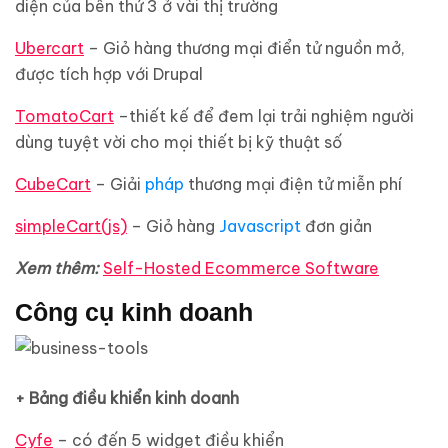
diện của bên thứ 3 ở vài thị trường
Ubercart
– Giỏ hàng thương mại điển tử nguồn mở,
được tích hợp với Drupal
TomatoCart
–thiết kế để đem lại trải nghiệm người
dùng tuyệt vời cho mọi thiết bị kỹ thuật số
CubeCart
– Giải
pháp
thương mại điện tử miễn phí
simpleCart(js)
– Giỏ hàng
Javascript
đơn giản
Xem thêm:
Self-Hosted Ecommerce Software
Công cụ kinh doanh
+ Bảng điều khiển kinh doanh
Cyfe
– có đến 5 widget điều khiển