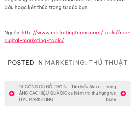
đầu hoặc kết thúc trong từ của bạn
Nguồn:
http://www.marketingterms.com/tools/free-
digital-marketing-tools/
POSTED IN
MARKETING
,
THỦ THUẬT
Đ
14 CÔNG CỤ HỖ TRỢ N
Tìm hiểu Alexa – công
ÂNG CAO HIỆU QUẢ DIG
cụ kiểm tra thứ hạng we
i
ITAL MARKETING
bsite
ề
u
h
ư