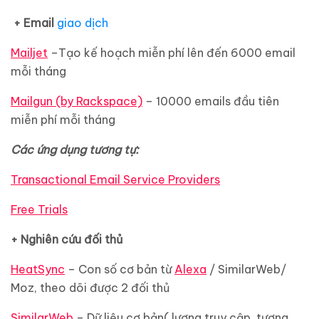
+
Email
giao dịch
Mailjet
–Tạo kế hoạch miễn phí lên đến 6000 email
mỗi tháng
Mailgun (by Rackspace)
– 10000 emails đầu tiên
miễn phí mỗi tháng
Các ứng dụng tương tự:
Transactional Email Service Providers
Free Trials
+ Nghiên cứu đối thủ
HeatSync
– Con số cơ bản từ
Alexa
/ SimilarWeb/
Moz, theo dõi được 2 đối thủ
SimilarWeb
– Dữ liệu cơ bản( lượng truy cập, tương