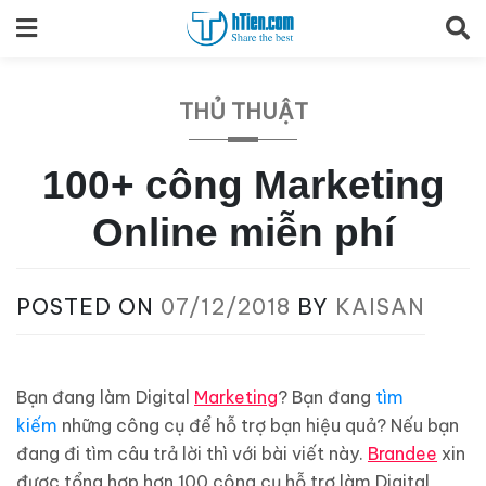
Skip
to
content
THỦ THUẬT
100+ công Marketing
Online miễn phí
POSTED ON
07/12/2018
BY
KAISAN
Bạn đang làm Digital
Marketing
? Bạn đang
tìm
kiếm
những công cụ để hỗ trợ bạn hiệu quả? Nếu bạn
đang đi tìm câu trả lời thì với bài viết này.
Brandee
xin
được tổng hợp hơn 100 công cụ hỗ trợ làm Digital