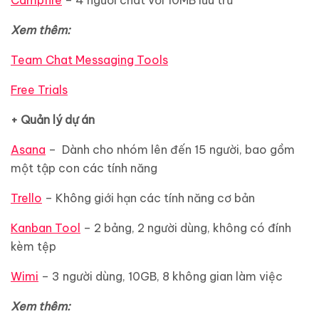
Campfire
– 4 người chat với 10MB lưu trữ
Xem thêm:
Team Chat Messaging Tools
Free Trials
+ Quản lý dự án
Asana
– Dành cho nhóm lên đến 15 người, bao gồm
một tập con các tính năng
Trello
– Không giới hạn các tính năng cơ bản
Kanban Tool
– 2 bảng, 2 người dùng, không có đính
kèm tệp
Wimi
– 3 người dùng, 10GB, 8 không gian làm việc
Xem thêm: