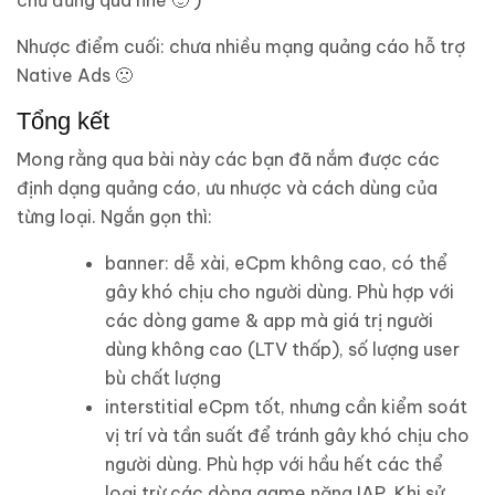
chứ đừng quá nhé 🙂 )
Nhược điểm cuối: chưa nhiều mạng quảng cáo hỗ trợ
Native Ads 🙁
Tổng kết
Mong rằng qua bài này các bạn đã nắm được các
định dạng quảng cáo, ưu nhược và cách dùng của
từng loại. Ngắn gọn thì:
banner: dễ xài, eCpm không cao, có thể
gây khó chịu cho người dùng. Phù hợp với
các dòng game & app mà giá trị người
dùng không cao (LTV thấp), số lượng user
bù chất lượng
interstitial eCpm tốt, nhưng cần kiểm soát
vị trí và tần suất để tránh gây khó chịu cho
người dùng. Phù hợp với hầu hết các thể
loại trừ các dòng game nặng IAP. Khi sử