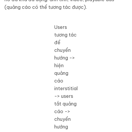
(quảng cáo có thể tương tác được).
Users
tương tác
để
chuyển
hướng ->
hiện
quảng
cáo
interstitial
-> users
tắt quảng
cáo ->
chuyển
hướng