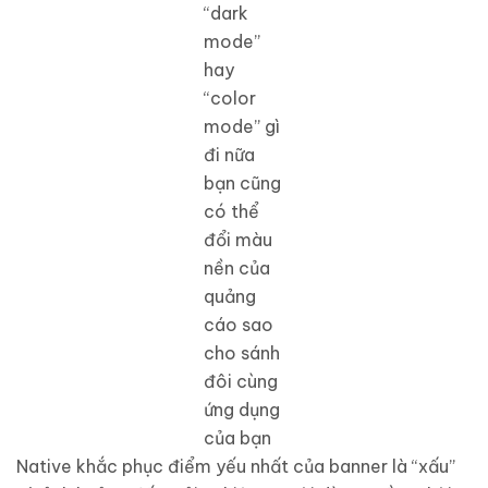
“dark
mode”
hay
“color
mode” gì
đi nữa
bạn cũng
có thể
đổi màu
nền của
quảng
cáo sao
cho sánh
đôi cùng
ứng dụng
của bạn
Native khắc phục điểm yếu nhất của banner là “xấu”