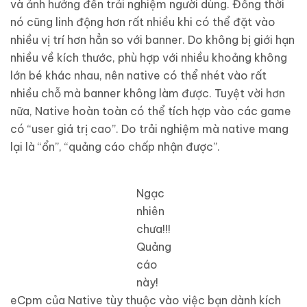
và ảnh hưởng đến trải nghiệm người dùng. Đồng thời
nó cũng linh động hơn rất nhiều khi có thể đặt vào
nhiều vị trí hơn hẳn so với banner. Do không bị giới hạn
nhiều về kích thước, phù hợp với nhiều khoảng không
lớn bé khác nhau, nên native có thể nhét vào rất
nhiều chỗ mà banner không làm được. Tuyệt vời hơn
nữa, Native hoàn toàn có thể tích hợp vào các game
có “user giá trị cao”. Do trải nghiệm mà native mang
lại là “ổn”, “quảng cáo chấp nhận được”.
Ngạc
nhiên
chưa!!!
Quảng
cáo
này!
eCpm của Native tùy thuộc vào việc bạn dành kích