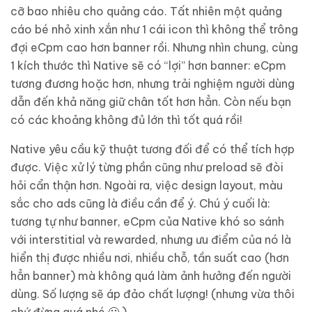
cỡ bao nhiêu cho quảng cáo. Tất nhiên một quảng
cáo bé nhỏ xinh xắn như 1 cái icon thì không thể trông
đợi eCpm cao hơn banner rồi. Nhưng nhìn chung, cùng
1 kích thước thì Native sẽ có “lợi” hơn banner: eCpm
tương đương hoặc hơn, nhưng trải nghiệm người dùng
dẫn đến khả năng giữ chân tốt hơn hẳn. Còn nếu bạn
có các khoảng không đủ lớn thì tốt quá rồi!
Native yêu cầu kỹ thuật tương đối để có thể tích hợp
được. Việc xử lý từng phần cũng như preload sẽ đòi
hỏi cẩn thận hơn. Ngoài ra, việc design layout, màu
sắc cho ads cũng là điều cần để ý. Chú ý cuối là:
tương tự như banner, eCpm của Native khó so sánh
với interstitial và rewarded, nhưng ưu điểm của nó là
hiển thị được nhiều nơi, nhiều chỗ, tần suất cao (hơn
hẳn banner) mà không quá làm ảnh hưởng đến người
dùng. Số lượng sẽ áp đảo chất lượng! (nhưng vừa thôi