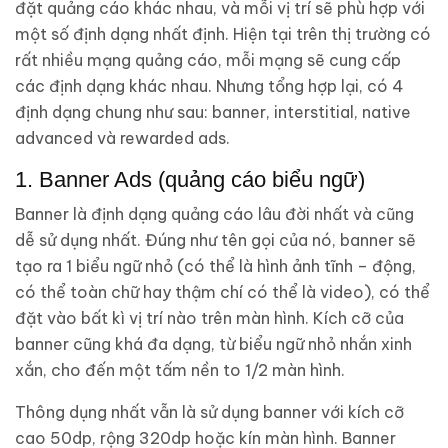
đặt quảng cáo khác nhau, và mỗi vị trí sẽ phù hợp với
một số định dạng nhất định. Hiện tại trên thị trường có
rất nhiều mạng quảng cáo, mỗi mạng sẽ cung cấp
các định dạng khác nhau. Nhưng tổng hợp lại, có 4
định dạng chung như sau: banner, interstitial, native
advanced và rewarded ads.
1. Banner Ads (quảng cáo biểu ngữ)
Banner là định dạng quảng cáo lâu đời nhất và cũng
dễ sử dụng nhất. Đúng như tên gọi của nó, banner sẽ
tạo ra 1 biểu ngữ nhỏ (có thể là hình ảnh tĩnh – động,
có thể toàn chữ hay thậm chí có thể là video), có thể
đặt vào bất kì vị trí nào trên màn hình. Kích cỡ của
banner cũng khá đa dạng, từ biểu ngữ nhỏ nhắn xinh
xắn, cho đến một tấm nền to 1/2 màn hình.
Thông dụng nhất vẫn là sử dụng banner với kích cỡ
cao 50dp, rộng 320dp hoặc kín màn hình. Banner