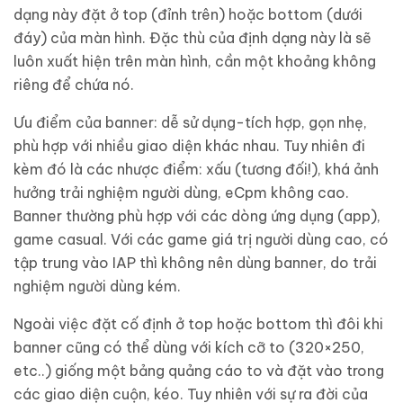
dạng này đặt ở top (đỉnh trên) hoặc bottom (dưới
đáy) của màn hình. Đặc thù của định dạng này là sẽ
luôn xuất hiện trên màn hình, cần một khoảng không
riêng để chứa nó.
Ưu điểm của banner: dễ sử dụng-tích hợp, gọn nhẹ,
phù hợp với nhiều giao diện khác nhau. Tuy nhiên đi
kèm đó là các nhược điểm: xấu (tương đối!), khá ảnh
hưởng trải nghiệm người dùng, eCpm không cao.
Banner thường phù hợp với các dòng ứng dụng (app),
game casual. Với các game giá trị người dùng cao, có
tập trung vào IAP thì không nên dùng banner, do trải
nghiệm người dùng kém.
Ngoài việc đặt cố định ở top hoặc bottom thì đôi khi
banner cũng có thể dùng với kích cỡ to (320×250,
etc..) giống một bảng quảng cáo to và đặt vào trong
các giao diện cuộn, kéo. Tuy nhiên với sự ra đời của