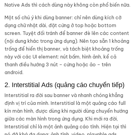
Native Ads thì cách dùng này không còn phổ biến nữa.
Một số chú ý khi dùng banner: chỉ nên dùng kích cỡ
dạng chữ nhật dài, đặt cứng ở top hoặc bottom
screen. Tuyệt đối tránh để banner đè lên các content
(nội dung khác trong ứng dụng). Nên tạo sẵn 1 khoảng
trống để hiển thị banner, và tách biệt khoảng trống
này với các UI element: nút bấm, hình ảnh, kể cả
thanh điều hướng 3 nút – cứng hoặc ảo – trên
android.
2. Interstitial Ads (quảng cáo chuyển tiếp)
Interstitial ra đời sau banner và nhanh chóng khẳng
định vị trí của mình. Interstitial là một quảng cáo full
kín màn hình, được dùng khi người dùng chuyển hướng
giữa các màn hình trong ứng dụng. Khi mới ra đời,
Interstitial chỉ là một ảnh quảng cáo tĩnh. Hiện tại thì
nó đã khá đa dạng: ảnh tĩnh, video, playable ads