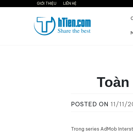
Skip
GIỚI THIỆU
LIÊN HỆ
to
content
M
Share the best on interne
Toàn 
POSTED ON
11/11/2
Trong series AdMob Interst