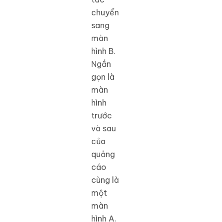
chuyển
sang
màn
hình B.
Ngắn
gọn là
màn
hình
trước
và sau
của
quảng
cáo
cùng là
một
màn
hình A.