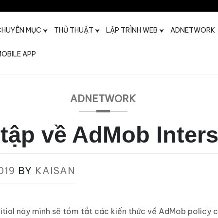
CHUYÊN MỤC
THỦ THUẬT
LẬP TRÌNH WEB
ADNETWORK
OBILE APP
t
ADNETWORK
tập về AdMob Interst
019
BY
KAISAN
itial này mình sẽ tóm tắt các kiến thức về AdMob policy ch