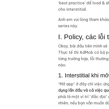
‘best practice’ để load & 
cho interstitial.
Anh em vui lòng tham khả
series này.
I. Policy, các l
Okay, bài đầu tiên mình sẽ
Thực tế thì AdMob có bộ po
từng trường hợp, lỗi thường
nào.
1. Interstitial khi m
“Mở app” ở đây chỉ việc ứn
dụng lần đầu và cả việc qu
phải là một ví trí “đắc địa
nhiên, nếu bạn vẫn muốn dùn