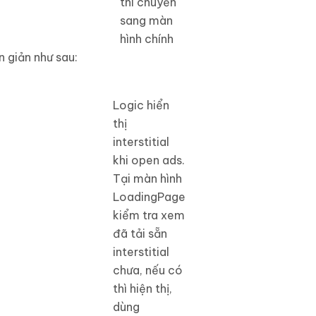
thì chuyển
sang màn
hình chính
n giản như sau:
Logic hiển
thị
interstitial
khi open ads.
Tại màn hình
LoadingPage
kiểm tra xem
đã tải sẵn
interstitial
chưa, nếu có
thì hiện thị,
dùng