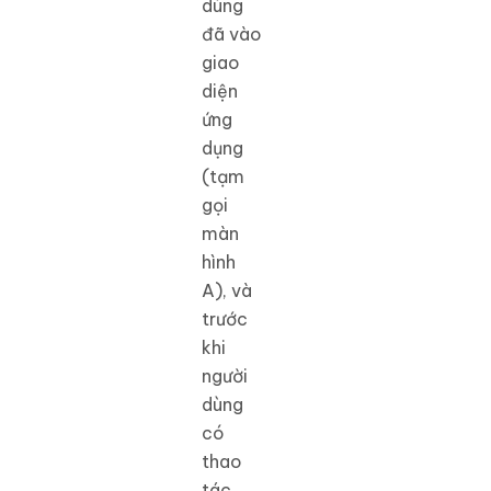
dùng
đã vào
giao
diện
ứng
dụng
(tạm
gọi
màn
hình
A), và
trước
khi
người
dùng
có
thao
tác