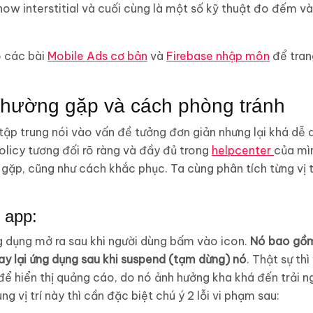
show interstitial và cuối cùng là một số kỹ thuật đo đếm v
o các bài
Mobile Ads cơ bản
và
Firebase nhập môn
để tran
ỗi thường gặp và cách phòng tránh
 tập trung nói vào vấn đề tưởng đơn giản nhưng lại khá dễ
licy tương đối rõ ràng và đầy đủ trong
helpcenter
của mìn
 gặp, cũng như cách khắc phục. Ta cùng phân tích từng vị tr
ở app:
g dụng mở ra sau khi người dùng bấm vào icon.
Nó bao gồm
ay lại ứng dụng sau khi suspend (tạm dừng) nó
. Thật sự th
” để hiển thị quảng cáo, do nó ảnh hưởng kha khá đến trải 
g vị trí này thì cần đặc biệt chú ý 2 lỗi vi phạm sau: