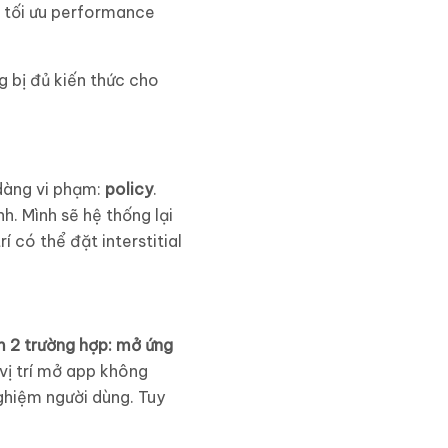
à tối ưu performance
g bị đủ kiến thức cho
 dàng vi phạm:
policy
.
h. Mình sẽ hệ thống lại
í có thể đặt interstitial
 2 trường hợp: mở ứng
ì vị trí mở app không
nghiệm người dùng. Tuy