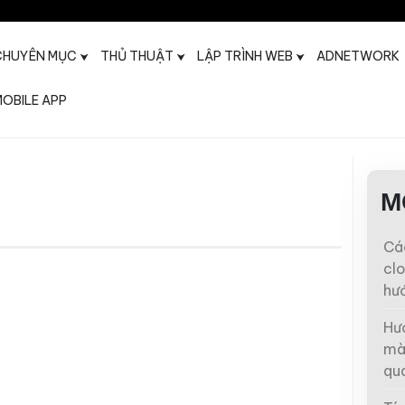
CHUYÊN MỤC
THỦ THUẬT
LẬP TRÌNH WEB
ADNETWORK
OBILE APP
t
M
Các
clo
hướ
Hư
mà
qua