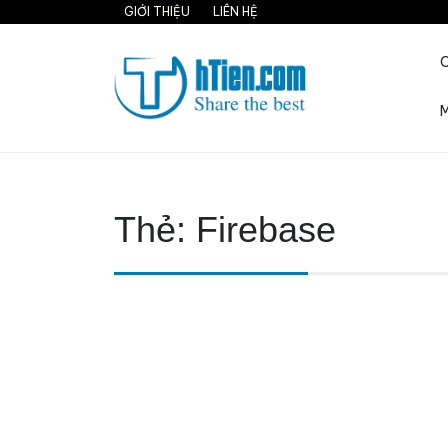
Skip
GIỚI THIỆU
LIÊN HỆ
to
content
M
Share the best on interne
Thẻ:
Firebase