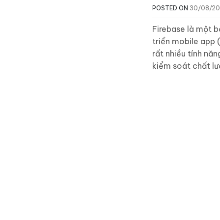
POSTED ON
30/08/2
Firebase là một b
triển mobile app 
rất nhiều tính nă
kiểm soát chất lư