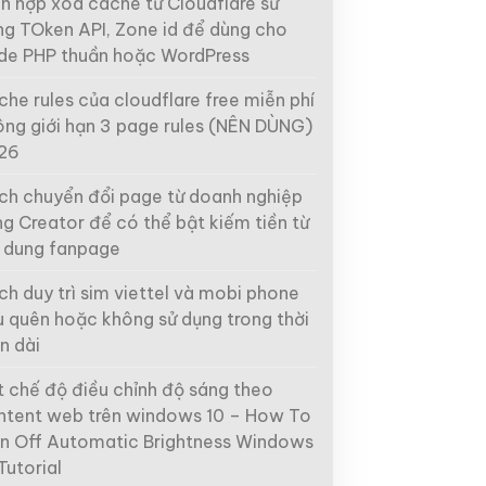
ch hợp xóa cache từ Cloudflare sử
ng TOken API, Zone id để dùng cho
de PHP thuần hoặc WordPress
he rules của cloudflare free miễn phí
ông giới hạn 3 page rules (NÊN DÙNG)
26
ch chuyển đổi page từ doanh nghiệp
g Creator để có thể bật kiếm tiền từ
i dung fanpage
h duy trì sim viettel và mobi phone
u quên hoặc không sử dụng trong thời
n dài
t chế độ điều chỉnh độ sáng theo
ntent web trên windows 10 – How To
rn Off Automatic Brightness Windows
Tutorial