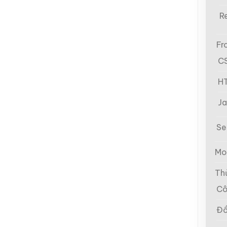
R
Fr
C
H
Ja
Se
Mo
Th
Cô
Đồ