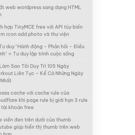
ất web wordpress sang dạng HTML
h
h hợp TinyMCE free với API tùy biến
êm icon add photo và thư viện
Tư duy “Hành động – Phản hồi – Điều
nh” = Tư duy lập trình cuộc sống
 Làm Sao Tôi Duy Trì 105 Ngày
rkout Liên Tục – Kể Cả Những Ngày
 Nhất
bass cache với cache rule của
udflare khi page rule bị giới hạn 3 rule
 tài khoản free
e viền đen trên dưới của thumb
utube giúp hiển thị thumb trên web
p hơn