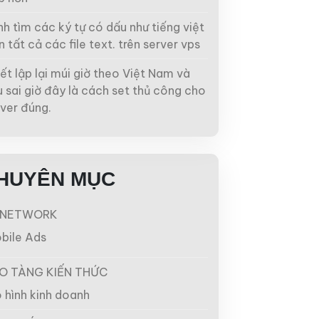
h tìm các ký tự có dấu như tiếng việt
n tất cả các file text. trên server vps
ết lập lại múi giờ theo Việt Nam và
 sai giờ đây là cách set thủ công cho
ver đúng.
HUYÊN MỤC
NETWORK
bile Ads
O TÀNG KIẾN THỨC
 hình kinh doanh