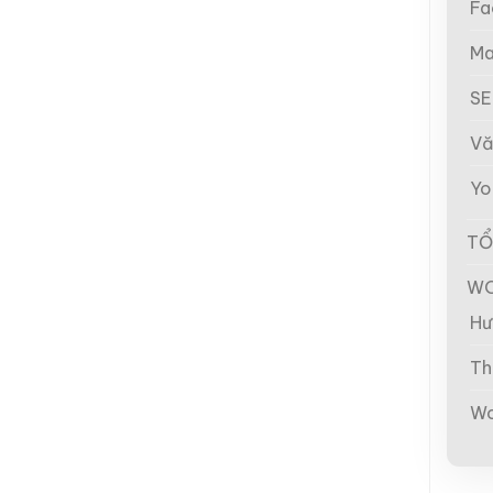
Fa
Ma
S
Vă
Yo
TỔ
WO
Hư
Th
Wo