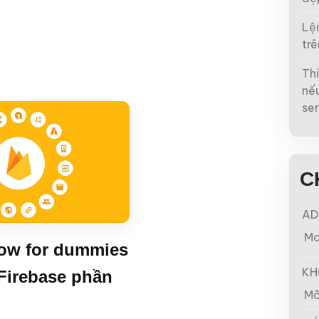
Lện
trê
Thi
nếu
ser
C
AD
Mo
row for dummies
KH
Firebase phần
Mô