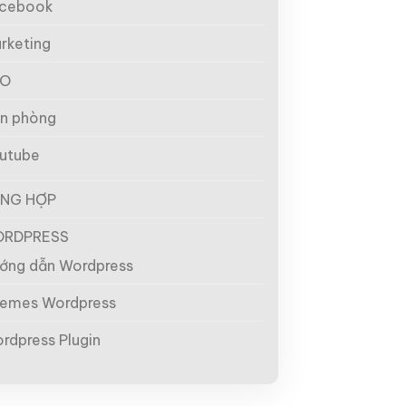
cebook
rketing
EO
n phòng
utube
NG HỢP
RDPRESS
ớng dẫn Wordpress
emes Wordpress
rdpress Plugin