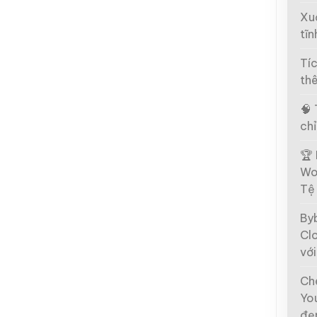
Xu
tĩn
Tíc
th
🧠 
chỉ
🏆
Wo
Tệ
By
Clo
với
Ch
Yo
đẹ