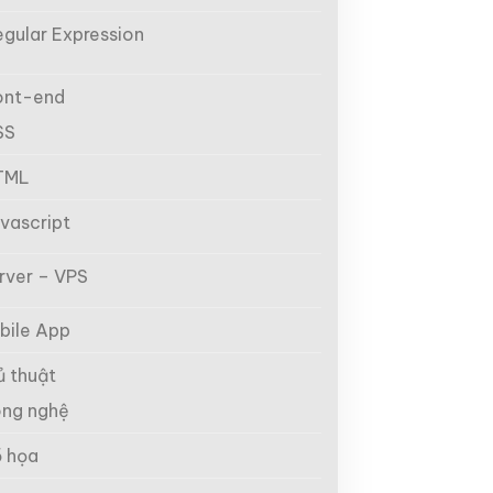
egular Expression
ont-end
SS
TML
vascript
rver – VPS
bile App
ủ thuật
ng nghệ
 họa