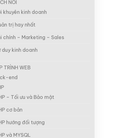
CH NÓI
i khuyên kinh doanh
ản trị hay nhất
i chính – Marketing – Sales
 duy kinh doanh
P TRÌNH WEB
ck-end
HP
HP – Tối ưu và Bảo mật
HP cơ bản
HP hướng đối tượng
HP và MYSQL