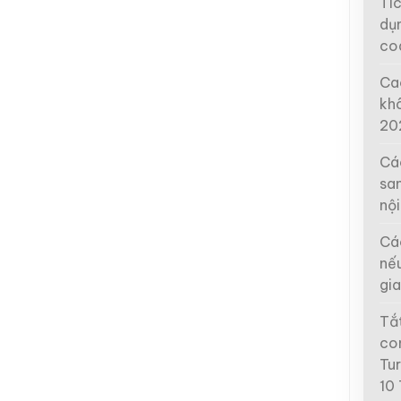
Tí
dụ
co
Cac
kh
20
Cá
san
nộ
Các
nế
gia
Tắ
co
Tu
10 