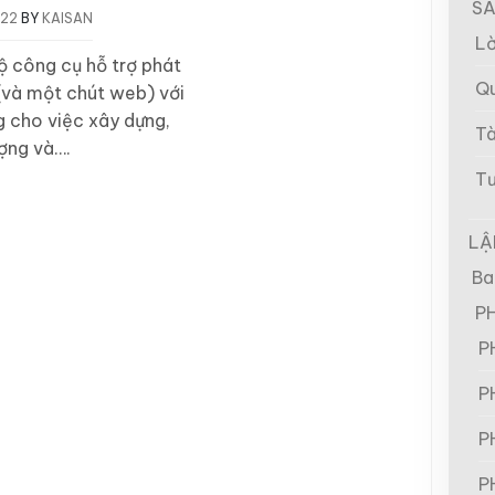
SÁ
022
BY
KAISAN
Lờ
ộ công cụ hỗ trợ phát
Qu
(và một chút web) với
ng cho việc xây dựng,
Tà
ợng và….
Tư
LẬ
Ba
P
P
P
P
P