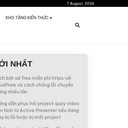
7 August, 2026
KHO TÀNG KIẾN THỨC
ỚI NHẤT
h bật ssl free miễn phí https với
udflare và cách chống lỗi chuyển
ng nhiều lần
ớng dẫn phục hồi project quay video
n hình từ Active Presenter nếu đang
y bị lỗi hoặc bị mất project