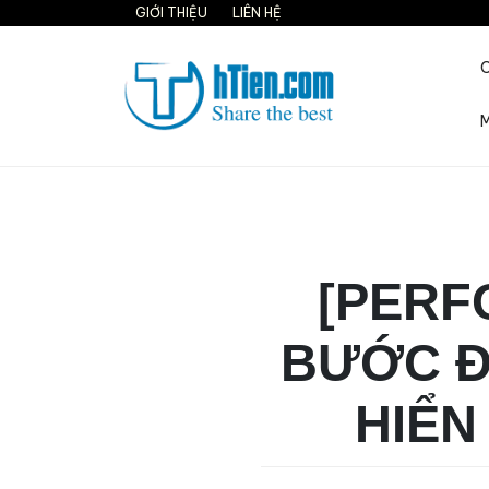
Skip
GIỚI THIỆU
LIÊN HỆ
to
content
M
Share the best on interne
[PERF
BƯỚC Đ
HIỂN