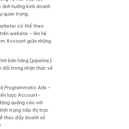
ác ảnh hưởng kinh doanh
ự quan trọng.
arketer có thể theo
trên website – lên hệ
nhóm Account giữa những
nh bán hàng (pipeline),
n đổi trong nhận thức về
t là Programmatic Ads –
hiến lược Account-
 động quảng cáo với
nh trạng tiếp thị trực
để thúc đẩy doanh số
)