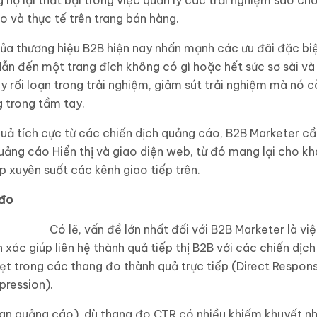
 họ lại thất bại trong việc quản lý các trải nghiệm sao ch
o và thực tế trên trang bán hàng.
ủa thương hiệu B2B hiện nay nhấn mạnh các ưu đãi đặc biệ
i dẫn đến một trang đích không có gì hoặc hết sức sơ sài v
y rối loạn trong trải nghiệm, giảm sút trải nghiệm mà nó 
g trong tầm tay.
quả tích cực từ các chiến dịch quảng cáo, B2B Marketer 
ảng cáo Hiển thị và giao diện web, từ đó mang lại cho kh
p xuyên suốt các kênh giao tiếp trên.
 đo
Có lẽ, vấn đề lớn nhất đối với B2B Marketer là v
n xác giúp liên hệ thành quả tiếp thị B2B với các chiến dịc
ẹt trong các thang đo thành quả trực tiếp (Direct Respon
pression).
an quảng cáo), dù thang đo CTR có nhiều khiếm khuyết nh