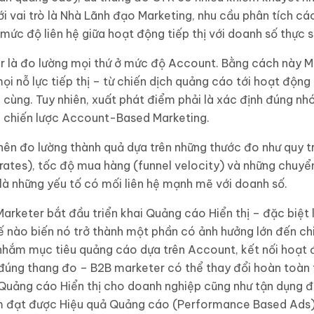
với vai trò là Nhà Lãnh đạo Marketing, nhu cầu phân tích c
mức độ liên hệ giữa hoạt động tiếp thị với doanh số thực s
r là đo lường mọi thứ ở mức độ Account. Bằng cách này M
i nỗ lực tiếp thị – từ chiến dịch quảng cáo tới hoạt động 
 cùng. Tuy nhiên, xuất phát điểm phải là xác định đúng 
g chiến lược Account-Based Marketing.
ên đo lường thành quả dựa trên những thước đo như quy trì
e rates), tốc độ mua hàng (funnel velocity) và những chuyể
i là những yếu tố có mối liên hệ mạnh mẽ với doanh số.
Marketer bắt đầu triển khai Quảng cáo Hiển thị – đặc biệ
hế nào biến nó trở thành một phần có ảnh hưởng lớn đến c
 nhắm mục tiêu quảng cáo dựa trên Account, kết nối hoạt
đúng thang đo – B2B marketer có thể thay đổi hoàn toàn tì
g Quảng cáo Hiển thị cho doanh nghiệp cũng như tận dụng 
m đạt được Hiệu quả Quảng cáo (Performance Based Ads