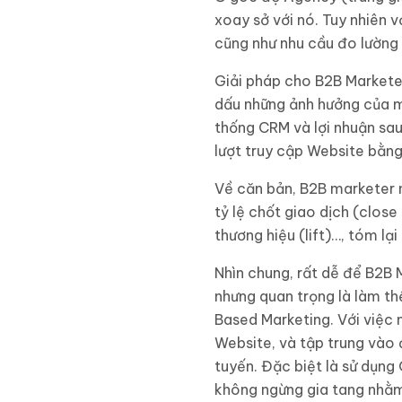
xoay sở với nó. Tuy nhiên 
cũng như nhu cầu đo lường 
Giải pháp cho B2B Markete
dấu những ảnh hưởng của mọ
thống CRM và lợi nhuận sau
lượt truy cập Website bằn
Về căn bản, B2B marketer n
tỷ lệ chốt giao dịch (clos
thương hiệu (lift)…, tóm lạ
Nhìn chung, rất dễ để B2B 
nhưng quan trọng là làm t
Based Marketing. Với việc
Website, và tập trung vào 
tuyến. Đặc biệt là sử dụn
không ngừng gia tang nhằ