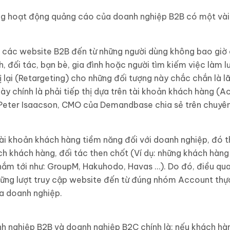
ằng hoạt động quảng cáo của doanh nghiệp B2B có một vài
p các website B2B đến từ những người dùng không bao giờ
h, đối tác, bạn bè, gia đình hoặc người tìm kiếm việc làm 
hị lại (Retargeting) cho những đối tượng này chắc chắn là l
này chính là phải tiếp thị dựa trên tài khoản khách hàng 
Peter Isaacson, CMO của Demandbase chia sẻ trên chuyên
ài khoản khách hàng tiềm năng đối với doanh nghiệp, đó t
h khách hàng, đối tác then chốt (Ví dụ: những khách hàn
ắm tới như: GroupM, Hakuhodo, Havas …). Do đó, điều qua
ững lượt truy cập website đến từ đúng nhóm Account thự
a doanh nghiệp.
anh nghiệp B2B và doanh nghiệp B2C chính là: nếu khách h