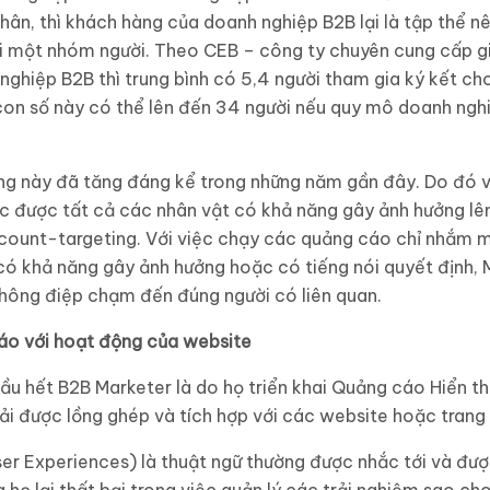
nhân, thì khách hàng của doanh nghiệp B2B lại là tập thể 
i một nhóm người. Theo CEB – công ty chuyên cung cấp g
ghiệp B2B thì trung bình có 5,4 người tham gia ký kết c
 con số này có thể lên đến 34 người nếu quy mô doanh ngh
g này đã tăng đáng kể trong những năm gần đây. Do đó v
c được tất cả các nhân vật có khả năng gây ảnh hưởng lê
ccount-targeting. Với việc chạy các quảng cáo chỉ nhắm 
ó khả năng gây ảnh hưởng hoặc có tiếng nói quyết định, M
hông điệp chạm đến đúng người có liên quan.
áo với hoạt động của website
ầu hết B2B Marketer là do họ triển khai Quảng cáo Hiển th
hải được lồng ghép và tích hợp với các website hoặc trang 
er Experiences) là thuật ngữ thường được nhắc tới và đượ