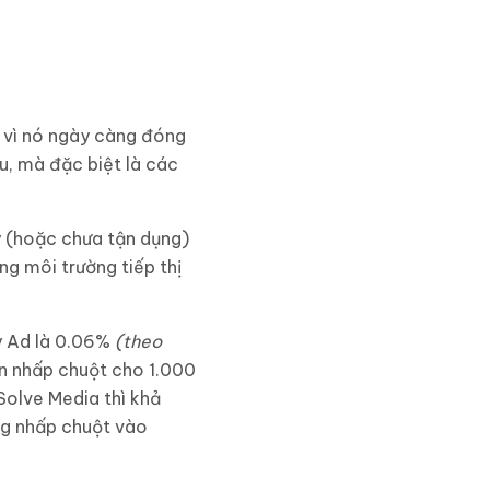
 vì nó ngày càng đóng
ệu, mà đặc biệt là các
y (hoặc chưa tận dụng)
ng môi trường tiếp thị
ay Ad là 0.06%
(theo
ần nhấp chuột cho 1.000
Solve Media thì khả
ng nhấp chuột vào