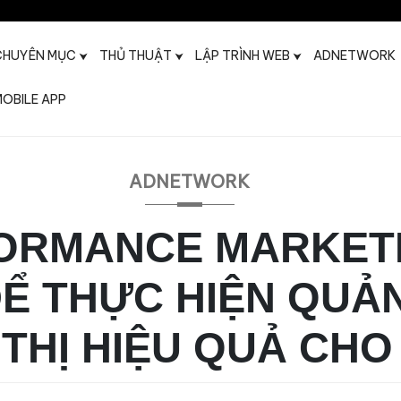
CHUYÊN MỤC
THỦ THUẬT
LẬP TRÌNH WEB
ADNETWORK
OBILE APP
t
ADNETWORK
ORMANCE MARKETI
Ể THỰC HIỆN QUẢ
 THỊ HIỆU QUẢ CHO