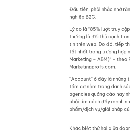
Đầu tiên, phải nhắc nhớ r
nghiệp B2C.
Lý do là “85% lượt truy cậ
thường là đối thủ cạnh tran
tin trên web. Do đó, tiếp t
tốt nhất trong trường hợp 
Marketing – ABM)” – theo 
Marketingprofs.com.
“Account” ở đây là những t
tầm cỡ nằm trong danh sác
agencies quảng cáo hay nh
phải tìm cách đẩy mạnh nh
phẩm/dịch vụ/giải pháp củ
Khác biệt thứ hai giữa do