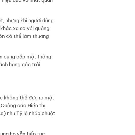
o hiệu quả và nhất quán
t, nhưng khi người dùng
à khác xa so với quảng
còn có thể làm thương
cần cung cấp một thông
ách hàng các trải
iệc không thể đưa ra một
h Quảng cáo Hiển thị.
se) như Tỷ lệ nhấp chuột
ưng họ vẫn tiếp tục