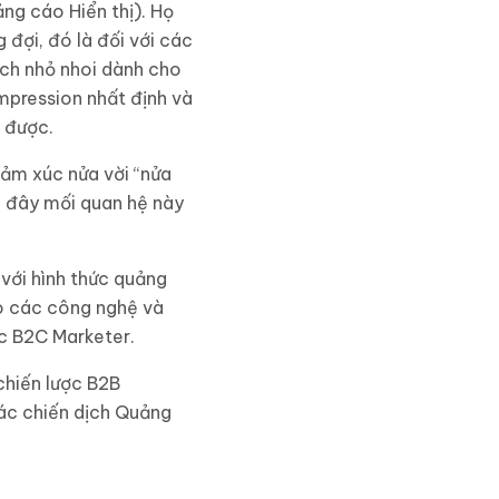
ng cáo Hiển thị). Họ
đợi, đó là đối với các
ách nhỏ nhoi dành cho
mpression nhất định và
c được.
cảm xúc nửa vời “nửa
ần đây mối quan hệ này
với hình thức quảng
o các công nghệ và
ác B2C Marketer.
chiến lược B2B
các chiến dịch Quảng