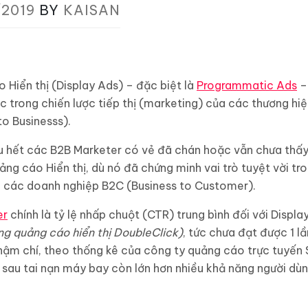
/2019
BY
KAISAN
Hiển thị (Display Ads) – đặc biệt là
Programmatic Ads
–
c trong chiến lược tiếp thị (marketing) của các thương hi
to Businesss).
hầu hết các B2B Marketer có vẻ đã chán hoặc vẫn chưa thấ
ảng cáo Hiển thị, dù nó đã chứng minh vai trò tuyệt vời tro
ới các doanh nghiệp B2C (Business to Customer).
er
chính là tỷ lệ nhấp chuột (CTR) trung bình đối với Displ
ng quảng cáo hiển thị DoubleClick)
, tức chưa đạt được 1 l
 Thậm chí, theo thống kê của công ty quảng cáo trực tuyến 
 sau tai nạn máy bay còn lớn hơn nhiều khả năng người dù