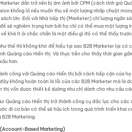
Marketer dần trở nên bị ám ảnh bởi CPM (cách tính giá Quả
sion khổng lồ nếu muốn thu về một lượng nhấp chuột mong 
sách lớn. Đối với Nhà tiếp thị (Marketer) chỉ lượng ngân s
 đề sẽ nghiêm trọng hơn bởi họ chỉ có thể mua một lượng I
 về khá ít ỏi chắc chắn là một điều gì đó có thể thấy trướ
như thế thì không khó để hiểu tại sao B2B Marketer lại có 
ình Quảng cáo Hiển thị. Và thực tiễn cho thấy thời gian g
xấu hơn.
ành công với Quảng cáo Hiển thị bởi cách tiếp cận của họ 
đây không hoàn toàn là lỗi của các B2B Marketer mà là d
 thị vốn được thiết kế dường như chỉ dành cho nhu cầu c
nào Quảng cáo Hiển thị trở thành công cụ đắc lực cho các 
ớc đi cơ bản có thể sẽ hữu ích trong quá trình triển khai 
g B2B Marketing.
ản (Account-Based Marketing)