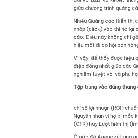
đối với B2B Marketer, nhưng
giữa chương trình quảng cá
Nhiều Quảng cáo Hiển thị c
nhấp (click) vào thì nó lạ
cáo. Điều này không chỉ gâ
hiệu mất đi cơ hội bán hàn
Vì vậy, để thấy được hiệu 
điệp đồng nhất giữa các Qu
nghiệm tuyệt vời và phù hợ
Tập trung vào đúng thang
chỉ số lợi nhuận (ROI) chuẩ
Nguyên nhân vì họ bị mắc k
(CTR) hay Lượt hiển thị (Im
Ở góc độ Agency (trung gi