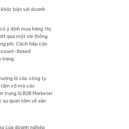
 khác biệt với doanh
 có ý định mua hàng. Họ
lướt qua một vài thông
ãng phí. Cách tiếp cận
(Account-Based
 trang
hường là các công ty
g tầm cỡ mà các
n trọng là B2B Marketer
c sự quan tâm về sản
àng của doanh nghiệp