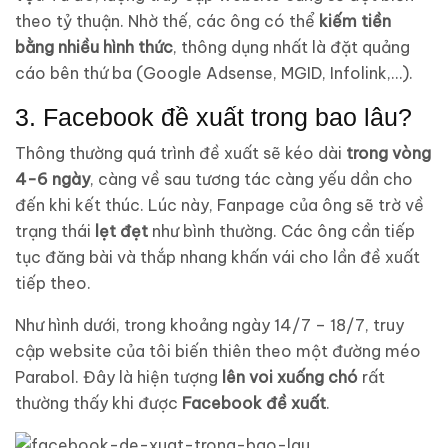
theo tỷ thuận. Nhờ thế, các ông có thể
kiếm tiền
bằng nhiều hình thức
, thông dụng nhất là đặt quảng
cáo bên thứ ba (Google Adsense, MGID, Infolink,…).
3. Facebook đề xuất trong bao lâu?
Thông thường quá trình đề xuất sẽ kéo dài
trong vòng
4-6 ngày
, càng về sau tương tác càng yếu dần cho
đến khi kết thúc. Lúc này, Fanpage của ông sẽ trờ về
trạng thái
lẹt đẹt
như bình thường. Các ông cần tiếp
tục đăng bài và thắp nhang khấn vái cho lần đề xuất
tiếp theo.
Như hình dưới, trong khoảng ngày 14/7 – 18/7, truy
cập website của tôi biến thiên theo một đường méo
Parabol. Đây là hiện tượng
lên voi xuống chó
rất
thường thấy khi được
Facebook đề xuất
.