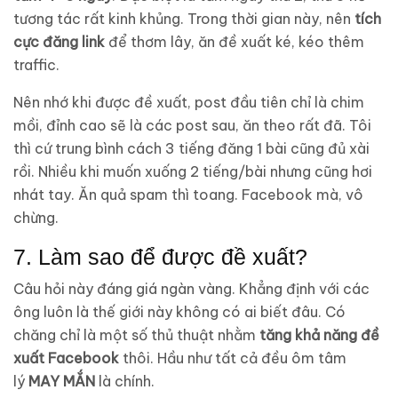
tương tác rất kinh khủng. Trong thời gian này, nên
tích
cực đăng link
để thơm lây, ăn đề xuất ké, kéo thêm
traffic.
Nên nhớ khi được đề xuất, post đầu tiên chỉ là chim
mồi, đỉnh cao sẽ là các post sau, ăn theo rất đã. Tôi
thì cứ trung bình cách 3 tiếng đăng 1 bài cũng đủ xài
rồi. Nhiều khi muốn xuống 2 tiếng/bài nhưng cũng hơi
nhát tay. Ăn quả spam thì toang. Facebook mà, vô
chừng.
7. Làm sao để được đề xuất?
Câu hỏi này đáng giá ngàn vàng. Khẳng định với các
ông luôn là thế giới này không có ai biết đâu. Có
chăng chỉ là một số thủ thuật nhằm
tăng khả năng đề
xuất Facebook
thôi. Hầu như tất cả đều ôm tâm
lý
MAY MẮN
là chính.