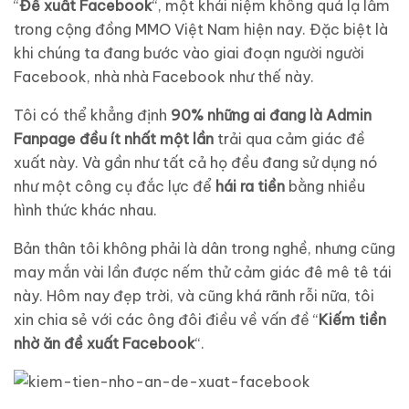
“
Đề xuất Facebook
“, một khái niệm không quá lạ lẫm
trong cộng đồng MMO Việt Nam hiện nay. Đặc biệt là
khi chúng ta đang bước vào giai đoạn người người
Facebook, nhà nhà Facebook như thế này.
Tôi có thể khẳng định
90% những ai đang là Admin
Fanpage đều ít nhất một lần
trải qua cảm giác đề
xuất này. Và gần như tất cả họ đều đang sử dụng nó
như một công cụ đắc lực để
hái ra tiền
bằng nhiều
hình thức khác nhau.
Bản thân tôi không phải là dân trong nghề, nhưng cũng
may mắn vài lần được nếm thử cảm giác đê mê tê tái
này. Hôm nay đẹp trời, và cũng khá rãnh rỗi nữa, tôi
xin chia sẻ với các ông đôi điều về vấn đề “
Kiếm tiền
nhờ ăn đề xuất Facebook
“.