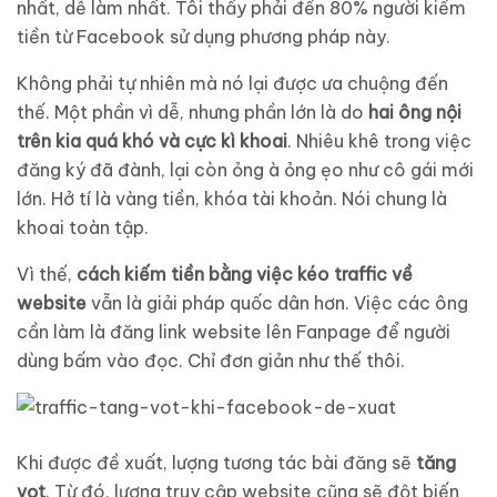
nhất, dễ làm nhất. Tôi thấy phải đến 80% người kiếm
tiền từ Facebook sử dụng phương pháp này.
Không phải tự nhiên mà nó lại được ưa chuộng đến
thế. Một phần vì dễ, nhưng phần lớn là do
hai ông nội
trên kia quá khó và cực kì khoai
. Nhiêu khê trong việc
đăng ký đã đành, lại còn ỏng à ỏng ẹo như cô gái mới
lớn. Hở tí là vàng tiền, khóa tài khoản. Nói chung là
khoai toàn tập.
Vì thế,
cách kiếm tiền bằng việc kéo traffic về
website
vẫn là giải pháp quốc dân hơn. Việc các ông
cần làm là đăng link website lên Fanpage để người
dùng bấm vào đọc. Chỉ đơn giản như thế thôi.
Khi được đề xuất, lượng tương tác bài đăng sẽ
tăng
vọt
. Từ đó, lượng truy cập website cũng sẽ đột biến