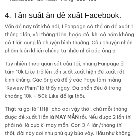
4. Tần suất ăn đề xuất Facebook.
Vấn đề này rất khó nói, 1 Fanpage có thể ăn đề xuất 1
tháng 1 lần, vài tháng 1 lần, hoặc đôi khi cả năm không
có 1 lần cũng là chuyện bình thường. Câu chuyện nhân
phẩm luôn khiến chúng ta nhức nhối các ông ạ.
Tuy nhiên theo quan sát của tôi, những Fanpage ở
tầm 10k Like trở lên tần suất xuất hiện đề xuất rất
kinh khủng. Các ông cứ để ý các Page làm mảng
“Review Phim” là thấy ngay. Đa phần đều ở trong
khoảng 10k – 50k Like đổ lại thôi.
Thật ra gọi là “tỉ lệ” cho oai vậy thôi, chứ mỗi tháng
được đề xuất 1 lần là
MAY MẮN
rồi. Nếu được 2 lần thì
phải nói là cực kì may mắn. Còn 3,4 lần/tháng thì
thôi, đời này coi như phú quý bủa vây. Hầu như không