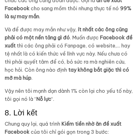
chắc các ông cũng đoán được. Gọi là
ăn đề xuất
Facebook
cho sang mồm thôi nhưng thực tế nó
99%
là sự may mắn
.
Và để được may mắn như vậy,
ít nhất các ông cũng
phải có một nền tảng gì đó
. Muốn được
Facebook đề
xuất
thì các ông phải có Fanpage, có website,… hay
tệ nhất là có kiến thức về lĩnh vực này. Nếu chưa có
thì phải quyết tâm để có, bỏ sức ra mà nghiên cứu,
học hỏi. Còn ông nào định
tay không bắt giặc thì có
mỡ mà húp
.
Vậy nên tôi mạnh dạn dành 1% còn lại cho yếu tố này,
tôi gọi nó là “
Nỗ lực
“.
8. Lời kết
Chung quy lại, quá trình
Kiếm tiền nhờ ăn đề xuất
Facebook
của tôi chỉ gói gọn trong 3 bước: