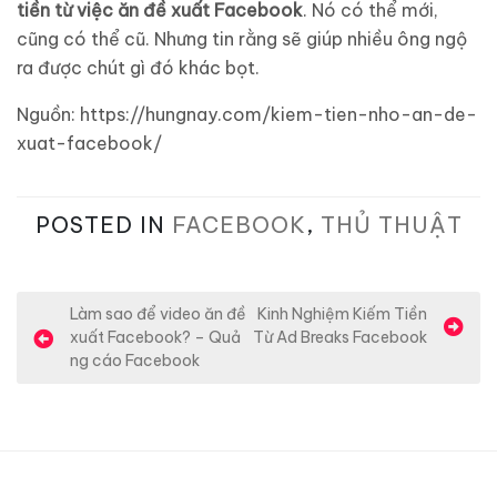
tiền từ việc ăn đề xuất Facebook
. Nó có thể mới,
cũng có thể cũ. Nhưng tin rằng sẽ giúp nhiều ông ngộ
ra được chút gì đó khác bọt.
Nguồn: https://hungnay.com/kiem-tien-nho-an-de-
xuat-facebook/
POSTED IN
FACEBOOK
,
THỦ THUẬT
Đ
Làm sao để video ăn đề
Kinh Nghiệm Kiếm Tiền
xuất Facebook? – Quả
Từ Ad Breaks Facebook
i
ng cáo Facebook
ề
u
h
ư