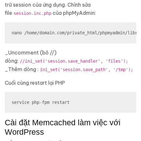
trữ session của ứng dụng. Chỉnh sửa
file
của phpMyAdmin:
session.inc.php
nano /home/domain.com/private_html/phpmyadmin/libra
_Uncomment (bỏ //)
dòng:
//ini_set('session.save_handler', 'files');
_Thêm dòng :
ini_set('session.save_path', '/tmp');
Cuối cùng restart lại PHP
service php-fpm restart
Cài đặt Memcached làm việc với
WordPress