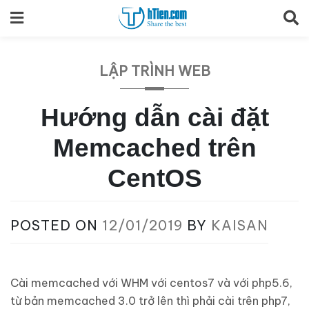
Skip
to
content
LẬP TRÌNH WEB
Hướng dẫn cài đặt
Memcached trên
CentOS
POSTED ON
12/01/2019
BY
KAISAN
Cài memcached với WHM với centos7 và với php5.6,
từ bản memcached 3.0 trở lên thì phải cài trên php7,