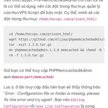
là có thể sử dụng, nên cài đặt trong thư mục quản lý
của HocVPS Script để bảo mật. Cụ thể, mình sẽ cài
đặt trong thư mục
:
/home/hocvps.com/private_html/
cd /home/hocvps.com/private_html/

wget https://github.com/elijaa/phpmemcachedadmin/arc
tar -xvzf 1.3.0.tar.gz

mv phpmemcachedadmin-1.3.0 memcached && chmod -R 77
rm -f 1.3.0.tar.gz
Giờ bạn có thể truy cập PHPMemcachedAdmin
qua
domain:port/memcached/
Lưu ý: ở lần truy cập đầu tiên bạn sẽ thấy thông báo
“
Error : Configuration file or folder is missing, please
fix this error and try again
“. Bạn vào
Editing
rồi
là xong.
Configuration
Save Live Configuration