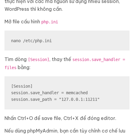
thực hiện với các mã nguồn sử dụng nhiều session,
WordPress thì không cần.
Mở file cấu hình
php.ini
nano /etc/php.ini
Tìm dòng
, thay thế
[Session]
session.save_handler =
bằng:
files
[Session]

session.save_handler = memcached

session.save_path = "127.0.0.1:11211"
Nhấn Ctrl+O để save file, Ctrl+X để đóng editor.
Nếu dùng phpMyAdmin, bạn cần tùy chỉnh cơ chế lưu