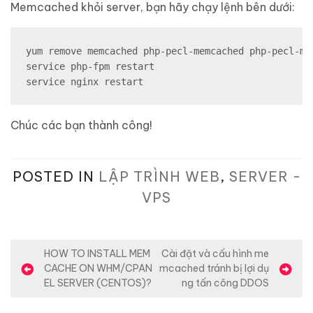
Memcached khỏi server, bạn hãy chạy lệnh bên dưới:
yum remove memcached php-pecl-memcached php-pecl-mem
service php-fpm restart

service nginx restart
Chúc các bạn thành công!
POSTED IN
LẬP TRÌNH WEB
,
SERVER -
VPS
Đ
HOW TO INSTALL MEM
Cài đặt và cấu hình me
CACHE ON WHM/CPAN
mcached tránh bị lợi dụ
i
EL SERVER (CENTOS)?
ng tấn công DDOS
ề