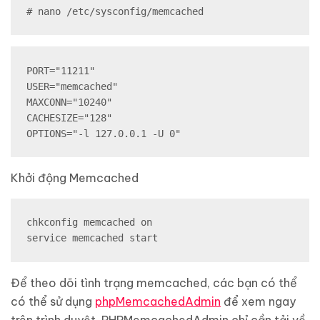
# nano /etc/sysconfig/memcached
PORT="11211"

USER="memcached"

MAXCONN="10240"

CACHESIZE="128"

OPTIONS="-l 127.0.0.1 -U 0"
Khởi động Memcached
chkconfig memcached on

service memcached start
Để theo dõi tình trạng memcached, các bạn có thể
có thể sử dụng
phpMemcachedAdmin
để xem ngay
trên trình duyệt. PHPMemcachedAdmin chỉ cần tải về