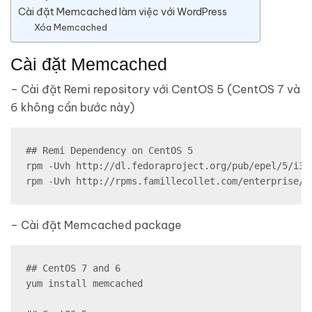
Cài đặt Memcached làm việc với WordPress
Xóa Memcached
Cài đặt Memcached
– Cài đặt Remi repository với CentOS 5 (CentOS 7 và
6 không cần bước này)
## Remi Dependency on CentOS 5

rpm -Uvh http://dl.fedoraproject.org/pub/epel/5/i38
rpm -Uvh http://rpms.famillecollet.com/enterprise/r
– Cài đặt Memcached package
## CentOS 7 and 6

yum install memcached
