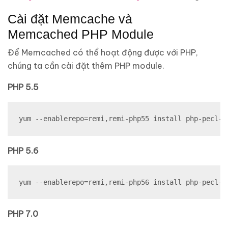
Cài đặt Memcache và
Memcached PHP Module
Để Memcached có thể hoạt động được với PHP,
chúng ta cần cài đặt thêm PHP module.
PHP 5.5
yum --enablerepo=remi,remi-php55 install php-pecl-m
PHP 5.6
yum --enablerepo=remi,remi-php56 install php-pecl-m
PHP 7.0