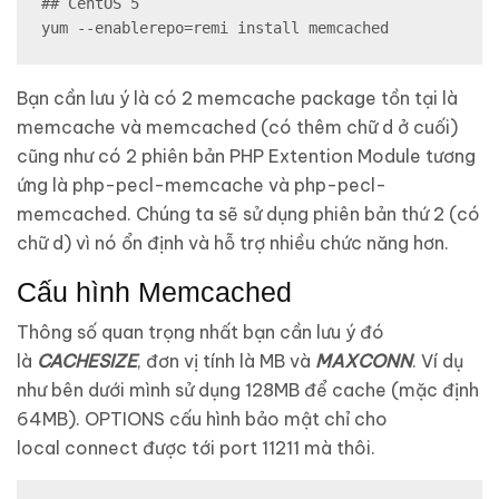
## CentOS 5

yum --enablerepo=remi install memcached
Bạn cần lưu ý là có 2 memcache package tồn tại là
memcache và memcached (có thêm chữ d ở cuối)
cũng như có 2 phiên bản PHP Extention Module tương
ứng là php-pecl-memcache và php-pecl-
memcached. Chúng ta sẽ sử dụng phiên bản thứ 2 (có
chữ d) vì nó ổn định và hỗ trợ nhiều chức năng hơn.
Cấu hình Memcached
Thông số quan trọng nhất bạn cần lưu ý đó
là
CACHESIZE
, đơn vị tính là MB và
MAXCONN
. Ví dụ
như bên dưới mình sử dụng 128MB để cache (mặc định
64MB). OPTIONS cấu hình bảo mật chỉ cho
local connect được tới port 11211 mà thôi.