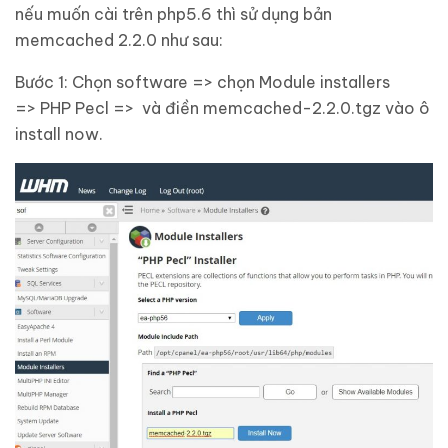
nếu muốn cài trên php5.6 thì sử dụng bản
memcached 2.2.0 như sau:
Bước 1: Chọn software => chọn Module installers
=> PHP Pecl => và điền memcached-2.2.0.tgz vào ô
install now.