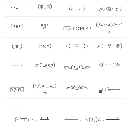
(ಥ_ಥ)
ب_ب
(ಥ﹏ಥ)
ლ(ಠ益ಠლ)
(ﾉ◕ヮ◕)ﾉ*:･ﾟ
ʕ•ᴥ•ʔ
°Д°
﴾͡๏̯͡๏﴿ O’RLY?
✧
(•ω•)
☜(⌒▽⌒)☞
〆(・∀・＠)
(ᵔᴥᵔ)
ლ(´ڡ`ლ)
ᕙ(⇀‸↼‶)ᕗ
◔ ⌣ ◔
ლ,ᔑ•ﺪ͟͠•ᔐ.ლ
(づ｡◕‿‿◕｡)
ᄽὁȍ ̪ őὀᄿ
[̲̅$̲̅(̲̅5̲̅)̲̅$̲̅]
▄︻̷┻̿═━一
づ
(╯°□°）╯︵ ┻━┻
┻━┻ ︵ヽ(`Д´)ﾉ︵ ┻━┻