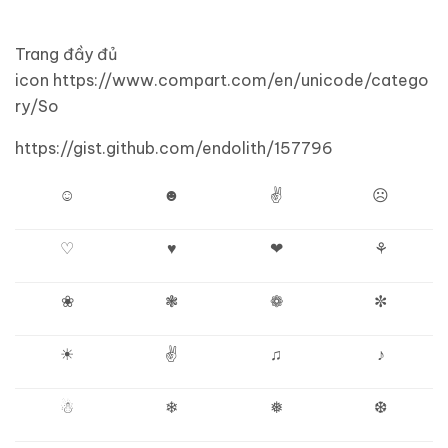
Trang đầy đủ
icon https://www.compart.com/en/unicode/catego
ry/So
https://gist.github.com/endolith/157796
☺
☻
✌
☹
♡
♥
❤
⚘
❀
❃
❁
✼
☀
✌
♫
♪
☃
❄
❅
❆