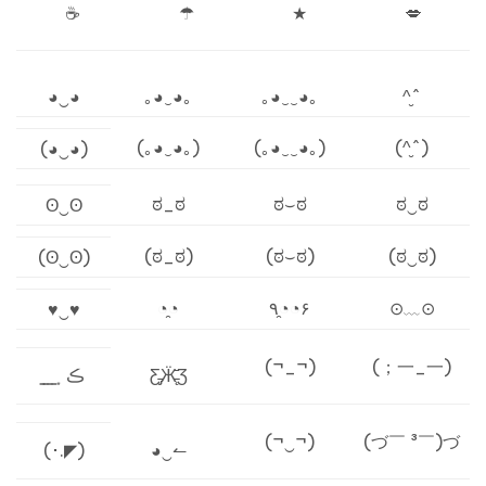
☕
☂
★
💋
◕‿◕
｡◕‿◕｡
｡◕‿‿◕｡
^̮^
(｡◕‿◕｡)
(｡◕‿‿◕｡)
(^̮^)
(◕‿◕)
ಠ_ಠ
ಠ⌣ಠ
ಠ‿ಠ
ʘ‿ʘ
(ಠ_ಠ)
(ಠ⌣ಠ)
(ಠ‿ಠ)
(ʘ‿ʘ)
◔̯◔
٩◔̯◔۶
⊙﹏⊙
♥‿♥
(¬_¬)
(；一_一)
̳ ̳ ̳ ̳ ͙ ڪ
Ƹ̵̡Ӝ̵̨̄Ʒ
(¬‿¬)
(づ￣ ³￣)づ
(･.◤)
◕‿↼