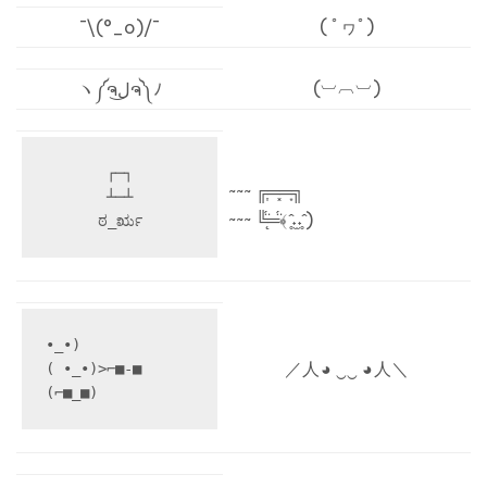
( ﾟヮﾟ)
¯\(°_o)/¯
(︺︹︺)
ヽ༼ຈل͜ຈ༽ﾉ
┌─┐

~~~ ╔͎═͓═͙╗
┴─┴

~~~ ╚̨̈́═̈́﴾ ̥̂˖̫˖̥ ̂ )
ಠ_ರೃ
•_•)

／人 ◕ ‿‿ ◕ 人＼
( •_•)>⌐■-■

(⌐■_■)