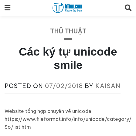
Skip
to
content
THỦ THUẬT
Các ký tự unicode
smile
POSTED ON
07/02/2018
BY
KAISAN
Website tổng hợp chuyên về unicode
https://www.fileformat.info/info/unicode/category/
So/list.htm