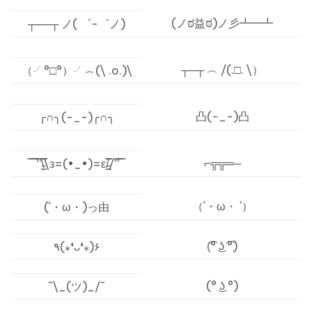
(ノಠ益ಠ)ノ彡┻━┻
┬──┬ ノ( ゜-゜ノ)
┬─┬ ︵ /(.□. \）
（╯°□°）╯︵(\ .o.)\
凸(-_-)凸
╭∩╮(-_-)╭∩╮
⌐╦╦═─
̿ ̿ ̿’̿’\̵͇̿̿\з=(•_•)=ε/̵͇̿̿/’̿’̿ ̿
（´・ω・ `）
(´・ω・)っ由
(͡° ͜ʖ ͡°)
٩(⁎❛ᴗ❛⁎)۶
(° ͜ʖ °)
¯\_(ツ)_/¯