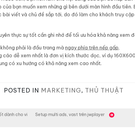
p của bạn muốn xem những gì bên dưới màn hình đầu tiên. 
c bài viết và chủ đề sắp tới, do đó làm cho khách truy cập
khuyên thực sự tốt cần ghi nhớ để tối ưu hóa khả năng xem 
 không phải là đầu trang mà
ngay phía trên nếp gấp,
 cáo dễ xem nhất là đơn vị kích thước dọc, ví dụ 160X600
dung có xu hướng có khả năng xem cao nhất.
POSTED IN
MARKETING
,
THỦ THUẬT
ốt dành cho vi
Setup multi ads, vast trên jwplayer