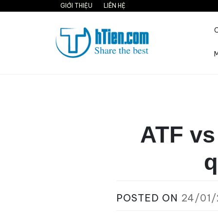
Skip
GIỚI THIỆU
LIÊN HỆ
to
content
M
Share the best on interne
ATF vs
q
POSTED ON
24/01/