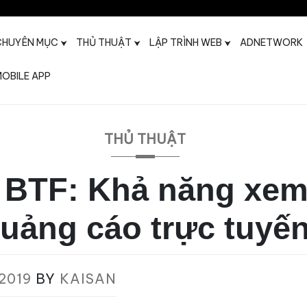
CHUYÊN MỤC
THỦ THUẬT
LẬP TRÌNH WEB
ADNETWORK
OBILE APP
t
THỦ THUẬT
 BTF: Khả năng xem
uảng cáo trực tuyế
2019
BY
KAISAN