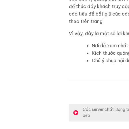
để thúc đẩy khách truy cậ
các tiêu đề bắt giữ của cá
theo trên trang.
Vì vậy, đây là một số lời 
Nơi dễ xem nhất
Kích thước quảng
Chú ý chụp nội 
Đ
Các server chất lượng t
deo
i