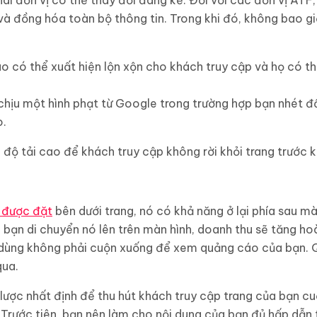
hai đơn vị có thể thay đổi đáng kể. Đối với các đơn vị ATF
và đồng hóa toàn bộ thông tin. Trong khi đó, không bao gi
 có thể xuất hiện lộn xộn cho khách truy cập và họ có t
chịu một hình phạt từ Google trong trường hợp bạn nhét đ
o.
độ tải cao để khách truy cập không rời khỏi trang trước kh
 được đặt
bên dưới trang, nó có khả năng ở lại phía sau mà
bạn di chuyển nó lên trên màn hình, doanh thu sẽ tăng h
i dùng không phải cuộn xuống để xem quảng cáo của bạn.
qua.
 lược nhất định để thu hút khách truy cập trang của bạn 
Trước tiên, bạn nên làm cho nội dung của bạn đủ hấp dẫn 