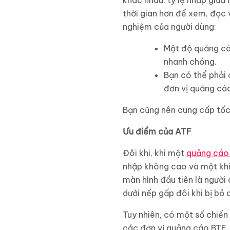
khác nhau: tỷ lệ nhấp giữa 
thời gian hơn để xem, đọc 
nghiệm của người dùng:
Mật độ quảng cáo
nhanh chóng.
Bạn có thể phải 
đơn vị quảng cá
Bạn cũng nên cung cấp tốc 
Ưu điểm của ATF
Đôi khi, khi một
quảng cáo
nhập không cao và một khi 
màn hình đầu tiên là ngườ
dưới nếp gấp đôi khi bị bỏ 
Tuy nhiên, có một số chiến
các đơn vị quảng cáo BTF. 