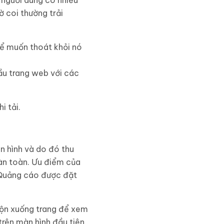
, người dùng có nhiều
ờ coi thường trải
hể muốn thoát khỏi nó
ầu trang web với các
i tải.
n hình và do đó thu
oàn toàn. Ưu điểm của
 Quảng cáo được đặt
cuộn xuống trang để xem
trên màn hình đầu tiên