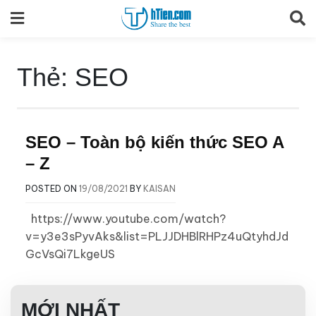
Skip
to
content
Thẻ:
SEO
SEO – Toàn bộ kiến thức SEO A
– Z
POSTED ON
19/08/2021
BY
KAISAN
https://www.youtube.com/watch?
v=y3e3sPyvAks&list=PLJJDHBlRHPz4uQtyhdJd
GcVsQi7LkgeUS
MỚI NHẤT