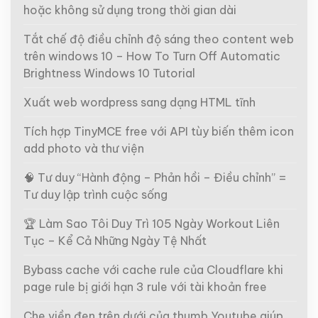
hoặc không sử dụng trong thời gian dài
Tắt chế độ điều chỉnh độ sáng theo content web
trên windows 10 – How To Turn Off Automatic
Brightness Windows 10 Tutorial
Xuất web wordpress sang dạng HTML tĩnh
Tích hợp TinyMCE free với API tùy biến thêm icon
add photo và thư viện
🧠 Tư duy “Hành động – Phản hồi – Điều chỉnh” =
Tư duy lập trình cuộc sống
🏆 Làm Sao Tôi Duy Trì 105 Ngày Workout Liên
Tục – Kể Cả Những Ngày Tệ Nhất
Bybass cache với cache rule của Cloudflare khi
page rule bị giới hạn 3 rule với tài khoản free
Che viền đen trên dưới của thumb Youtube giúp